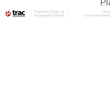
Pl
Powered by
Trac 1.6
Serv
By
Edgewall Software
.
Content is availab