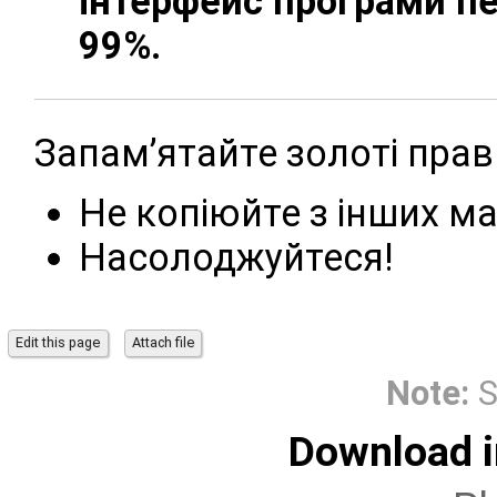
інтерфейс програми п
99%.
Запам’ятайте золоті прав
Не копіюйте з інших м
Насолоджуйтеся!
Note:
S
Download i