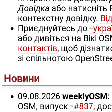
Довідка
або натисніть 
контекстну довідку.
Ві
Приєднуйтесь до
укра
або дивіться на Вікі O
контактів
, щоб дізнати
зі спільнотою OpenStre
Новини
09.08.2026
weeklyOSM
OSM, випуск
#837
, до