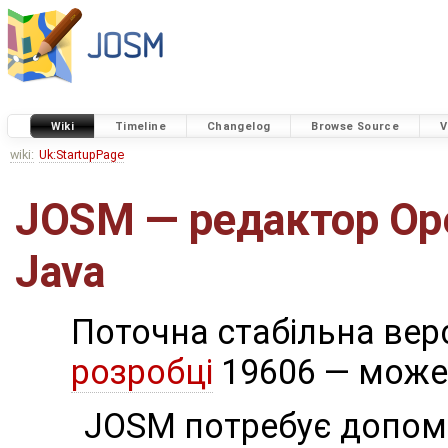
Wiki
Timeline
Changelog
Browse Source
V
wiki:
Uk:StartupPage
JOSM — редактор Op
Java
Поточна стабільна верс
розробці
19606 — може 
JOSM потребує допом