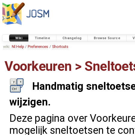
Wiki
Timeline
Changelog
Browse Source
V
wiki:
Nl:Help
/
Preferences
/
Shortcuts
Voorkeuren > Sneltoe
Handmatig sneltoetse
wijzigen.
Deze pagina over Voorkeur
mogelijk sneltoetsen te con