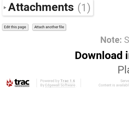
Attachments
(1)
Note:
S
Download i
Pl
Powered by
Trac 1.6
Serv
By
Edgewall Software
.
Content is availab