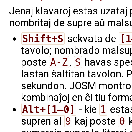
Jenaj klavaroj estas uzataj 
nombritaj de supre aŭ mals
Shift+S
sekvata de
[1
tavolo; nombrado malsu
poste
A-Z
,
S
havas speci
lastan ŝaltitan tavolon.
sekundon. JOSM montros li
kombinaĵoj en ĉi tiu form
Alt+[1–0]
- kie
1
esta
supren al
9
kaj poste
0
k