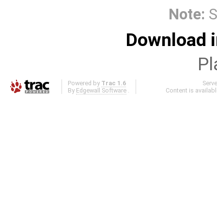
Note:
S
Download i
Pl
Powered by
Trac 1.6
Serv
By
Edgewall Software
.
Content is availab