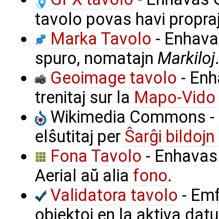
tavolo povas havi proprajn
Marka Tavolo
- Enhavas
spuro, nomatajn
Markiloj
Geoimage tavolo
- Enh
trenitaj sur la
Mapo-Vido
Wikimedia Commons -
elŝutitaj per
Ŝarĝi bildoj
Fona Tavolo
- Enhavas 
Aerial aŭ alia
fono
.
Validatora tavolo
- Emf
objektoj en la aktiva dat