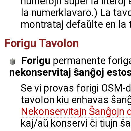
numerojn super la literoj 
la numerklavaro.) La tav
montrataj defaŭlte en la t
Forigu Tavolon
Forigu
permanente foriga
nekonservitaj ŝanĝoj estos 
Se vi provas forigi OSM
tavolon kiu enhavas ŝan
Nekonservitajn Ŝanĝojn 
kaj/aŭ konservi ĉi tiujn ŝ