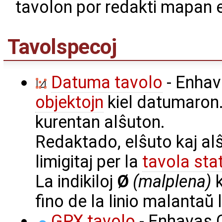
tavolon por redakti mapan 
Tavolspecoj
Datuma tavolo
- Enha
objektojn
kiel datumaron
kurentan alŝuton.
Redaktado, elŝuto kaj al
limigitaj per la
tavola sta
La indikiloj
Ø
(malplena)
k
fino de la linio malantaŭ
GPX tavolo
- Enhavas 