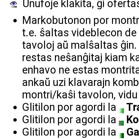
Unufoje klakita, ĝi oferta
Markobutonon por montri
t.e. ŝaltas videblecon de
tavoloj aŭ malŝaltas ĝin.
restas neŝanĝitaj kiam kaŝ
enhavo ne estas montrita
ankaŭ uzi klavarajn komb
montri/kaŝi tavolon, vid
Glitilon por agordi la
Tr
Glitilon por agordi la
Ko
Glitilon por agordi la
G