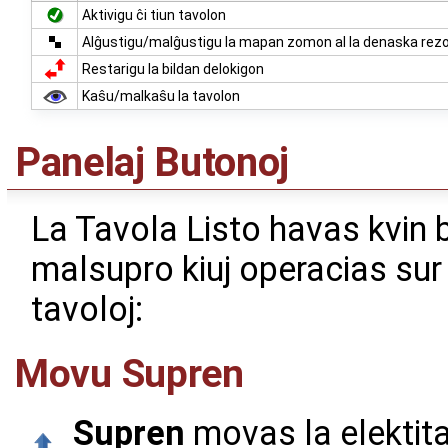
Aktivigu ĉi tiun tavolon
Alĝustigu/malĝustigu la mapan zomon al la denaska rezolu
Restarigu la bildan delokigon
Kaŝu/malkaŝu la tavolon
Panelaj Butonoj
La Tavola Listo havas kvin 
malsupro kiuj operacias sur 
tavoloj:
Movu Supren
Supren
movas la elektita