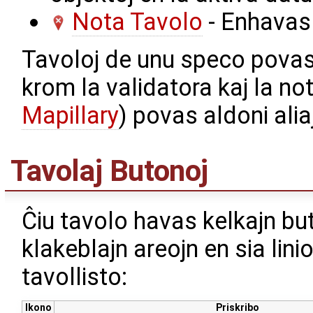
Nota Tavolo
- Enhava
Tavoloj de unu speco povas 
krom la validatora kaj la no
Mapillary
) povas aldoni ali
Tavolaj Butonoj
Ĉiu tavolo havas kelkajn bu
klakeblajn areojn en sia linio
tavollisto:
Ikono
Priskribo