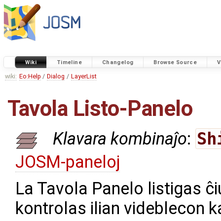
Wiki
Timeline
Changelog
Browse Source
V
wiki:
Eo:Help
/
Dialog
/
LayerList
Tavola Listo-Panelo
Klavara kombinaĵo
:
Sh
JOSM-paneloj
La Tavola Panelo listigas ĉiu
kontrolas ilian videblecon k