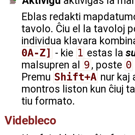
Aktivigu
aktivigas la mar
Eblas redakti mapdatumo
tavolo. Ĉiu el la tavoloj p
individua klavara kombin
0A-Z]
- kie
1
estas la
s
malsupren al
9
, poste
0
Premu
Shift+A
nur kaj
montros liston kun ĉiuj tav
tiu formato.
Videbleco