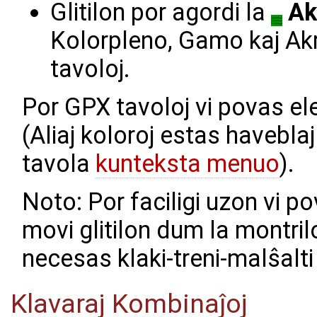
Glitilon por agordi la
Ak
Kolorpleno, Gamo kaj Akr
tavoloj.
Por GPX tavoloj vi povas elek
(Aliaj koloroj estas havebla
tavola
kunteksta menuo
).
Noto: Por faciligi uzon vi 
movi glitilon dum la montrilo
necesas klaki-treni-malŝalti l
Klavaraj Kombinaĵoj