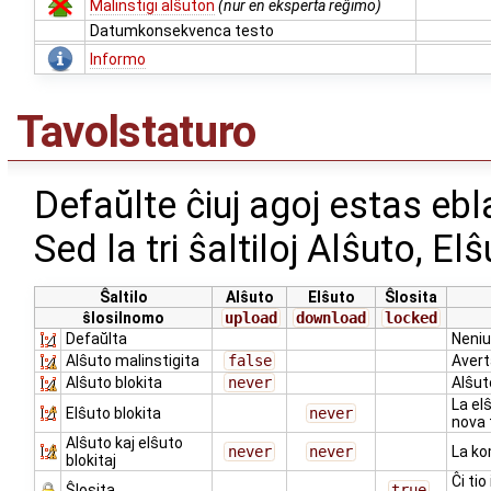
Malinstigi alŝuton
(nur en eksperta reĝimo)
Datumkonsekvenca testo
Informo
Tavolstaturo
Defaŭlte ĉiuj agoj estas eb
Sed la tri ŝaltiloj Alŝuto, El
Ŝaltilo
Alŝuto
Elŝuto
Ŝlosita
ŝlosilnomo
upload
download
locked
Defaŭlta
Neniu
Alŝuto malinstigita
false
Avert
Alŝuto blokita
never
Alŝut
La elŝ
Elŝuto blokita
never
nova 
Alŝuto kaj elŝuto
never
never
La ko
blokitaj
Ĉi tio
Ŝlosita
true