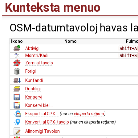
Kunteksta menuo
OSM-datumtavoloj havas la
Ikono
Nomo
Fulmo
Aktivigi
Shift+A
Montri/Kaŝi
Shift+S
Zomi al tavolo
Forigi
Kunfandi
Duobligi
Konservi
Konservi kiel ...
Eksporti al GPX ...
(nur en
eksperta reĝimo
)
Konverti al GPX-tavolo
(nur en eksperta reĝimo)
Alinomigi Tavolon