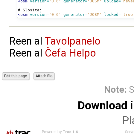
<osm
version=
'0.6'
generator=
'JOSM'
upload=
'neve
#
Ŝlosita:
<osm
version=
'0.6'
generator=
'JOSM'
locked=
'true
Reen al
Tavolpanelo
Reen al
Ĉefa Helpo
Note:
S
Download i
Pl
Powered by
Trac 1.6
Serv