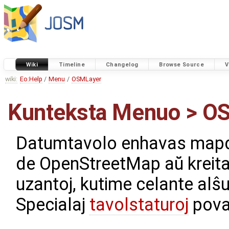
Wiki
Timeline
Changelog
Browse Source
V
wiki:
Eo:Help
/
Menu
/
OSMLayer
Kunteksta Menuo > O
Datumtavolo enhavas mapda
de OpenStreetMap aŭ kreitaj
uzantoj, kutime celante alŝut
Specialaj
tavolstaturoj
povas