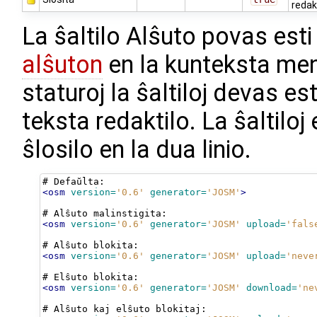
redak
La ŝaltilo Alŝuto povas esti 
alŝuton
en la kunteksta menu
staturoj la ŝaltiloj devas es
teksta redaktilo. La ŝaltilo
ŝlosilo en la dua linio.
#
<osm
version=
'0.6'
generator=
'JOSM'
>
#
Alŝuto
malinstigita:
<osm
version=
'0.6'
generator=
'JOSM'
upload=
'fals
#
Alŝuto
<osm
version=
'0.6'
generator=
'JOSM'
upload=
'neve
#
Elŝuto
<osm
version=
'0.6'
generator=
'JOSM'
download=
'ne
#
Alŝuto
kaj
elŝuto