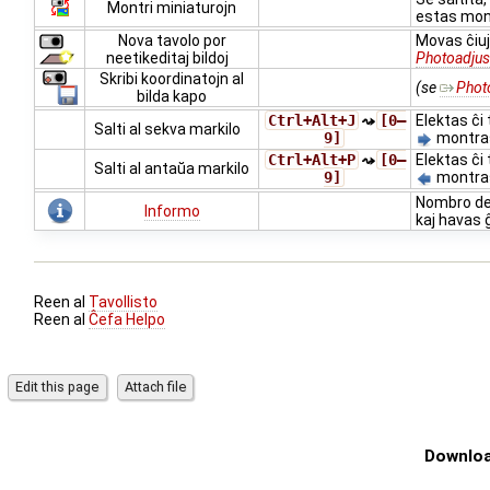
Montri miniaturojn
estas mont
Nova tavolo por
Movas ĉiuj
neetikeditaj bildoj
Photoadjus
Skribi koordinatojn al
(se
Phot
bilda kapo
Ctrl+Alt+J
⤳
[0–
Elektas ĉi 
Salti al sekva markilo
9]
montras 
Ctrl+Alt+P
⤳
[0–
Elektas ĉi 
Salti al antaŭa markilo
9]
montras 
Nombro de b
Informo
kaj havas 
Reen al
Tavollisto
Reen al
Ĉefa Helpo
Downloa