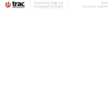
Powered by
Trac 1.6
Serv
By
Edgewall Software
.
Content is availab