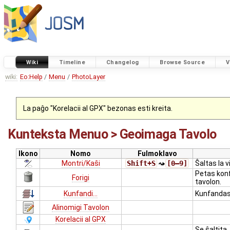
Wiki
Timeline
Changelog
Browse Source
V
wiki:
Eo:Help
/
Menu
/
PhotoLayer
La paĝo "Korelacii al GPX" bezonas esti kreita.
Kunteksta Menuo > Geoimaga Tavolo
Ikono
Nomo
Fulmoklavo
Montri/Kaŝi
Shift+S
⤳
[0–9]
Ŝaltas la v
Petas konf
Forigi
tavolon.
Kunfandi...
Kunfandas 
Alinomigi Tavolon
Korelacii al GPX
Se ŝaltita,