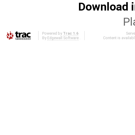
Download i
Pl
Powered by
Trac 1.6
Serv
By
Edgewall Software
.
Content is availab