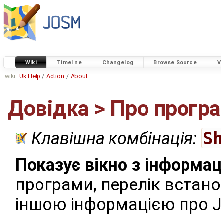
Wiki
Timeline
Changelog
Browse Source
V
wiki:
Uk:Help
/
Action
/
About
Довідка > Про прогр
Клавішна комбінація:
S
Показує вікно з інформа
програми, перелік встано
іншою інформацією про 