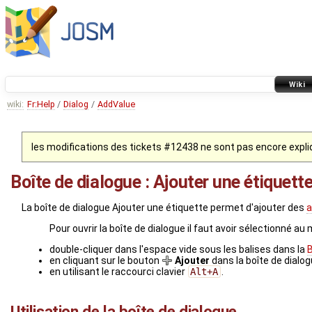
Wiki
wiki:
Fr:Help
/
Dialog
/
AddValue
les modifications des tickets #12438 ne sont pas encore expl
Boîte de dialogue : Ajouter une étiquett
La boîte de dialogue Ajouter une étiquette permet d'ajouter des
a
Pour ouvrir la boîte de dialogue il faut avoir sélectionné au 
double-cliquer dans l'espace vide sous les balises dans la
B
en cliquant sur le bouton
Ajouter
dans la boîte de dialog
en utilisant le raccourci clavier
Alt+A
.
Utilisation de la boîte de dialogue