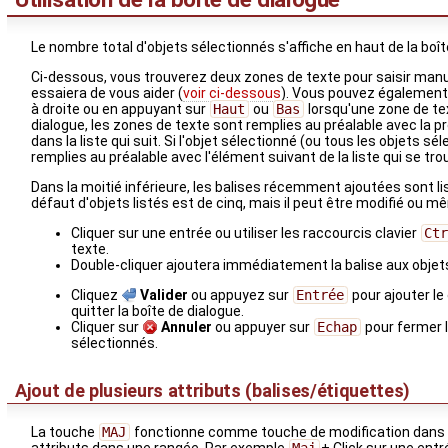
Le nombre total d'objets sélectionnés s'affiche en haut de la boît
Ci-dessous, vous trouverez deux zones de texte pour saisir manu
essaiera de vous aider (
voir ci-dessous
). Vous pouvez également u
à droite ou en appuyant sur
Haut
ou
Bas
lorsqu'une zone de te
dialogue, les zones de texte sont remplies au préalable avec la p
dans la liste qui suit. Si l'objet sélectionné (ou tous les objets sé
remplies au préalable avec l'élément suivant de la liste qui se tro
Dans la moitié inférieure, les balises récemment ajoutées sont li
défaut d'objets listés est de cinq, mais il peut être modifié ou m
Cliquer sur une entrée ou utiliser les raccourcis clavier
Ct
texte.
Double-cliquer ajoutera immédiatement la balise aux objets
Cliquez
Valider
ou appuyez sur
Entrée
pour ajouter le
quitter la boîte de dialogue.
Cliquer sur
Annuler
ou appuyer sur
Echap
pour fermer l
sélectionnés.
Ajout de plusieurs attributs (balises/étiquettes)
La touche
MAJ
fonctionne comme touche de modification dans ce
attributs dans une rangée. Par exemple
Maj
+ Click sur une entr