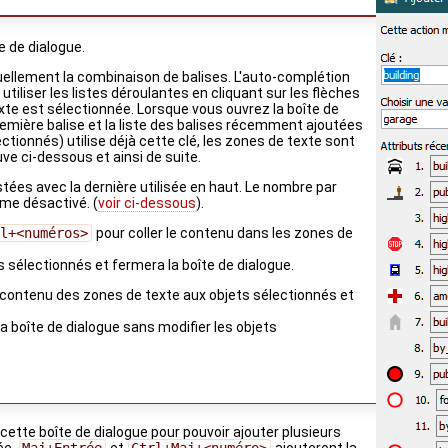
e de dialogue.
ellement la combinaison de balises. L'auto-complétion
tiliser les listes déroulantes en cliquant sur les flèches
xte est sélectionnée. Lorsque vous ouvrez la boîte de
remière balise et la liste des balises récemment ajoutées
lectionnés) utilise déjà cette clé, les zones de texte sont
uve ci-dessous et ainsi de suite.
stées avec la dernière utilisée en haut. Le nombre par
ême désactivé. (
voir ci-dessous
).
rl+<numéros>
pour coller le contenu dans les zones de
 sélectionnés et fermera la boîte de dialogue.
 contenu des zones de texte aux objets sélectionnés et
a boîte de dialogue sans modifier les objets
tte boîte de dialogue pour pouvoir ajouter plusieurs
ée,
Maj+Entrée
et
Ctrl+Maj+<numéro>
ajouteront la