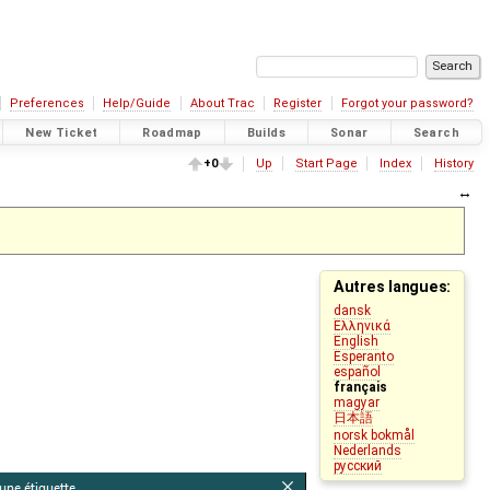
Preferences
Help/Guide
About Trac
Register
Forgot your password?
New Ticket
Roadmap
Builds
Sonar
Search
+0
Up
Start Page
Index
History
Autres langues:
dansk
Ελληνικά
English
Esperanto
español
français
magyar
日本語
norsk bokmål
Nederlands
русский