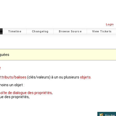
Login
Timeline
Changelog
Browse Source
View Tickets
iquées
e
ttributs/balises
(clés/valeurs) à un ou plusieurs
objets
.
moins un objet :
oîte de dialogue des propriétés
,
ue des propriétés,