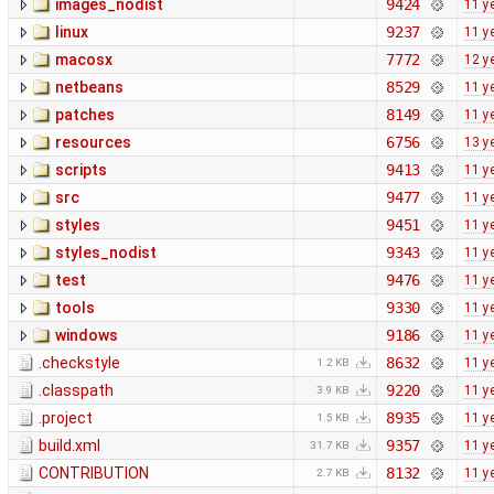
images_nodist
9424
11 y
linux
9237
11 y
macosx
7772
12 y
netbeans
8529
11 y
patches
8149
11 y
resources
6756
13 y
scripts
9413
11 y
src
9477
11 y
styles
9451
11 y
styles_nodist
9343
11 y
test
9476
11 y
tools
9330
11 y
windows
9186
11 y
.checkstyle
8632
11 y
1.2 KB
.classpath
9220
11 y
3.9 KB
.project
8935
11 y
1.5 KB
build.xml
9357
11 y
31.7 KB
CONTRIBUTION
8132
11 y
2.7 KB