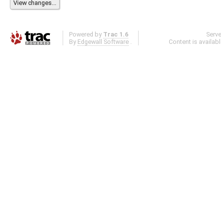
Powered by
Trac 1.6
Serv
By
Edgewall Software
.
Content is availab