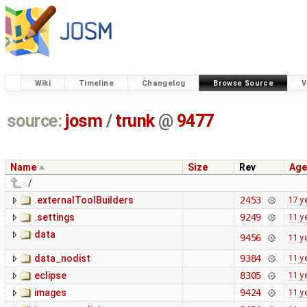
Wiki
Timeline
Changelog
Browse Source
V
source:
josm
/
trunk
@
9477
Name
Size
Rev
Age
../
.externalToolBuilders
2453
17 y
.settings
9249
11 y
data
9456
11 y
data_nodist
9384
11 y
eclipse
8305
11 y
images
9424
11 y