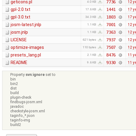
geticons.pl
7736
12 y
4.0 KB
gpl-2.0.txt
1441
17 y
17.6 KB
gpl-3.0.txt
1803
17 y
34.3 KB
josm-latest.jnlp
7001
12 y
1.1 KB
josm.jnlp
7363
12 y
1.1 KB
LICENSE
7937
12 y
621 bytes
optimize-images
7507
12 y
110 bytes
presets_lang.pl
8476
11 y
2.1 KB
README
9330
11 y
9.6 KB
Property
svn:ignore
set to
bin
bin2
dist
build
plugin-check
findbugs-josm.xml
javadoc
checkstyle-josm.xml
taginfo_*.json
taginfo-img
build2