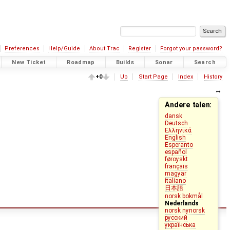
Preferences
Help/Guide
About Trac
Register
Forgot your password?
New Ticket
Roadmap
Builds
Sonar
Search
+0
Up
Start Page
Index
History
Andere talen:
dansk
Deutsch
Ελληνικά
English
Esperanto
español
føroyskt
français
magyar
italiano
日本語
norsk bokmål
Nederlands
norsk nynorsk
русский
українська