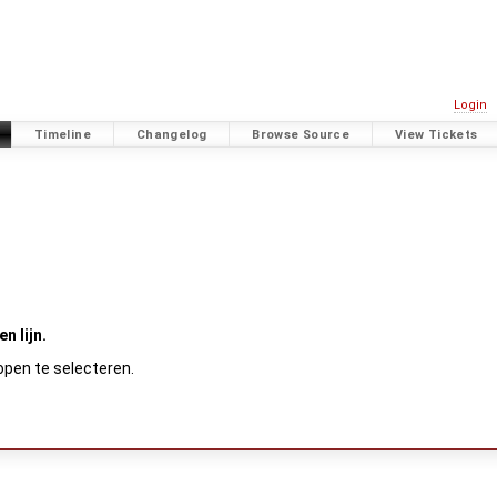
Login
Timeline
Changelog
Browse Source
View Tickets
n lijn.
open te selecteren.