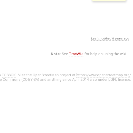
Last modified
6 years ago
Note:
See
TracWiki
for help on using the wiki.
y
FOSSGIS
. Visit the OpenStreetMap project at
https://www.openstreetmap.org/
ve Commons (CC-BY-SA)
and anything since April 2014 also under
LGPL
license.