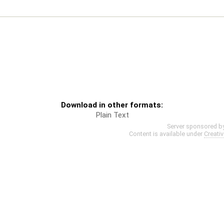
Download in other formats:
Plain Text
Server sponsored b
Content is available under
Creati