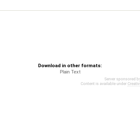
Download in other formats:
Plain Text
Server sponsored b
Content is available under
Creati