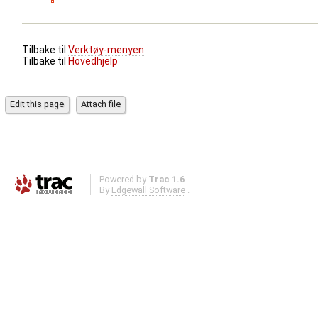
Tilbake til
Verktøy-menyen
Tilbake til
Hovedhjelp
Powered by
Trac 1.6
By
Edgewall Software
.