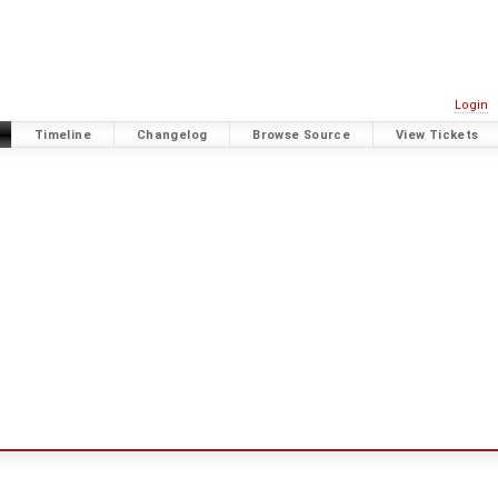
Login
Timeline
Changelog
Browse Source
View Tickets