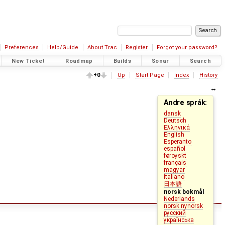
Preferences
Help/Guide
About Trac
Register
Forgot your password?
New Ticket
Roadmap
Builds
Sonar
Search
+0
Up
Start Page
Index
History
Andre språk:
dansk
Deutsch
Ελληνικά
English
Esperanto
español
føroyskt
français
magyar
italiano
日本語
norsk bokmål
Nederlands
norsk nynorsk
русский
українська