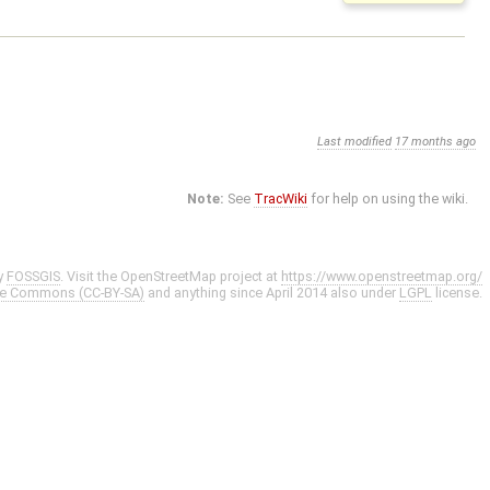
Last modified
17 months ago
Note:
See
TracWiki
for help on using the wiki.
y
FOSSGIS
. Visit the OpenStreetMap project at
https://www.openstreetmap.org/
ve Commons (CC-BY-SA)
and anything since April 2014 also under
LGPL
license.