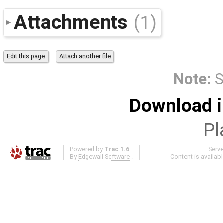
Attachments
(1)
Note:
S
Download i
Pl
Powered by
Trac 1.6
Serv
By
Edgewall Software
.
Content is availab