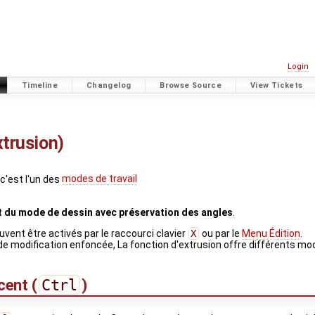
Login
Timeline
Changelog
Browse Source
View Tickets
xtrusion)
c'est l'un des
modes de travail
 du mode de dessin avec préservation des angles
.
vent être activés par le raccourci clavier
X
ou par le
Menu Édition
.
de modification enfoncée, La fonction d'extrusion offre différents mo
cent (
Ctrl
)