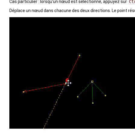
Cas particulier : lorsqu'un nœud est sélectionné, appuyez sur
Ct
Déplace un nœud dans chacune des deux directions. Le point résu