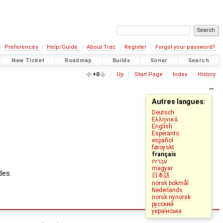
Preferences
Help/Guide
About Trac
Register
Forgot your password?
New Ticket
Roadmap
Builds
Sonar
Search
+0
Up
Start Page
Index
History
Autres langues:
Deutsch
Ελληνικά
English
Esperanto
español
føroyskt
français
עברית
magyar
des.
日本語
norsk bokmål
Nederlands
norsk nynorsk
русский
українська