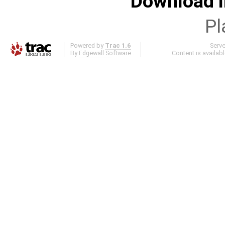
Download i
Pl
Powered by
Trac 1.6
Serv
By
Edgewall Software
.
Content is availab