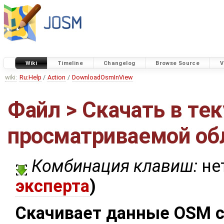
Wiki
Timeline
Changelog
Browse Source
V
wiki:
Ru:Help
/
Action
/
DownloadOsmInView
Файл > Скачать в те
просматриваемой об
Комбинация клавиш:
не
эксперта
)
Скачивает данные OSM с 