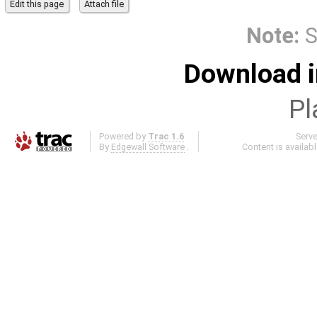
Note:
S
Download i
Pl
Powered by
Trac 1.6
Serv
By
Edgewall Software
.
Content is availab