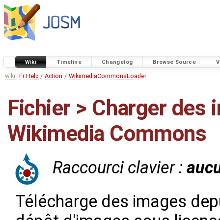
Wiki
Timeline
Changelog
Browse Source
V
wiki:
Fr:Help
/
Action
/
WikimediaCommonsLoader
Fichier > Charger des
Wikimedia Commons
Raccourci clavier :
auc
Télécharge des images dep