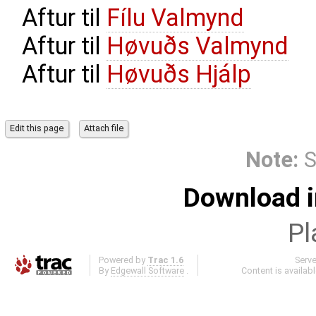
Aftur til
Fílu Valmynd
Aftur til
Høvuðs Valmynd
Aftur til
Høvuðs Hjálp
Note:
S
Download i
Pl
Powered by
Trac 1.6
Serv
By
Edgewall Software
.
Content is availab