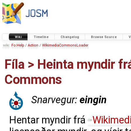
Wiki
Timeline
Changelog
Browse Source
V
wiki:
Fo:Help
/
Action
/
WikimediaCommonsLoader
Fíla > Heinta myndir f
Commons
Snarvegur:
eingin
Hentar myndir frá
Wikimed