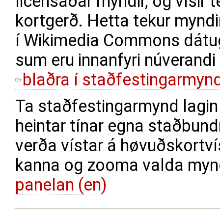
licensaðar myndir, og vísir te
kortgerð. Hetta tekur mynd
í Wikimedia Commons dátug
sum eru innanfyri núverandi
blaðra í staðfestingarmyn
Ta staðfestingarmynd lagin 
heintar tínar egna staðbund
verða vístar á høvuðskortvísi
kanna og zooma valda mynd
panelan (en)