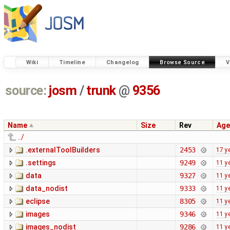
Wiki
Timeline
Changelog
Browse Source
V
source:
josm
/
trunk
@
9356
Name
Size
Rev
Age
../
.externalToolBuilders
2453
17 y
.settings
9249
11 y
data
9327
11 y
data_nodist
9333
11 y
eclipse
8305
11 y
images
9346
11 y
images_nodist
9286
11 y