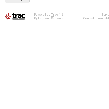
Powered by
Trac 1.6
Serv
By
Edgewall Software
.
Content is availab