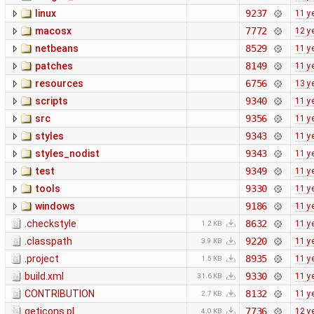
linux
9237
11 y
macosx
7772
12 y
netbeans
8529
11 y
patches
8149
11 y
resources
6756
13 y
scripts
9340
11 y
src
9356
11 y
styles
9343
11 y
styles_nodist
9343
11 y
test
9349
11 y
tools
9330
11 y
windows
9186
11 y
.checkstyle
8632
11 y
1.2 KB
.classpath
9220
11 y
3.9 KB
.project
8935
11 y
1.5 KB
build.xml
9330
11 y
31.6 KB
CONTRIBUTION
8132
11 y
2.7 KB
geticons.pl
7736
12 y
4.0 KB