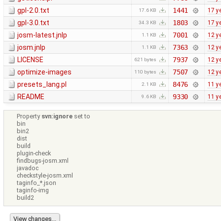
gpl-2.0.txt
1441
17 y
17.6 KB
gpl-3.0.txt
1803
17 y
34.3 KB
josm-latest.jnlp
7001
12 y
1.1 KB
josm.jnlp
7363
12 y
1.1 KB
LICENSE
7937
12 y
621 bytes
optimize-images
7507
12 y
110 bytes
presets_lang.pl
8476
11 y
2.1 KB
README
9330
11 y
9.6 KB
Property
svn:ignore
set to
bin
bin2
dist
build
plugin-check
findbugs-josm.xml
javadoc
checkstyle-josm.xml
taginfo_*.json
taginfo-img
build2