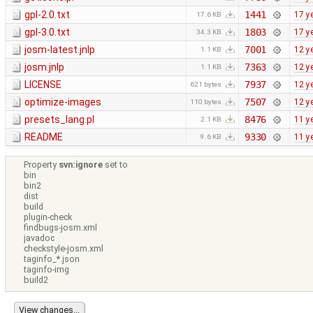
gpl-2.0.txt
1441
17 y
17.6 KB
gpl-3.0.txt
1803
17 y
34.3 KB
josm-latest.jnlp
7001
12 y
1.1 KB
josm.jnlp
7363
12 y
1.1 KB
LICENSE
7937
12 y
621 bytes
optimize-images
7507
12 y
110 bytes
presets_lang.pl
8476
11 y
2.1 KB
README
9330
11 y
9.6 KB
Property
svn:ignore
set to
bin
bin2
dist
build
plugin-check
findbugs-josm.xml
javadoc
checkstyle-josm.xml
taginfo_*.json
taginfo-img
build2