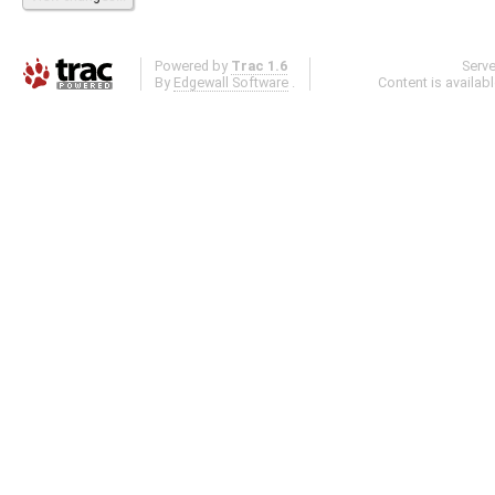
Powered by
Trac 1.6
Serv
By
Edgewall Software
.
Content is availab