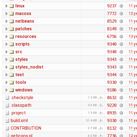
linux
9237
11 y
macosx
7772
12 y
netbeans
8529
11 y
patches
8149
11 y
resources
6756
13 y
scripts
9340
11 y
src
9348
11 y
styles
9343
11 y
styles_nodist
9343
11 y
test
9344
11 y
tools
9330
11 y
windows
9186
11 y
.checkstyle
8632
11 y
1.2 KB
.classpath
9220
11 y
3.9 KB
.project
8935
11 y
1.5 KB
build.xml
9330
11 y
31.6 KB
CONTRIBUTION
8132
11 y
2.7 KB
geticons.pl
7736
12 y
4.0 KB