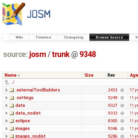
Wiki
Timeline
Changelog
Browse Source
V
source:
josm
/
trunk
@
9348
Name
Size
Rev
Age
../
.externalToolBuilders
2453
17 y
.settings
9249
11 y
data
9327
11 y
data_nodist
9333
11 y
eclipse
8305
11 y
images
9346
11 y
images_nodist
9286
11 y