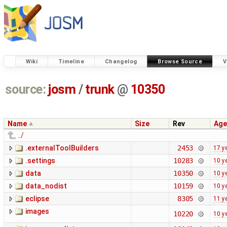
Wiki
Timeline
Changelog
Browse Source
V
source:
josm
/
trunk
@
10350
Name
Size
Rev
Age
../
.externalToolBuilders
2453
17 y
.settings
10283
10 y
data
10350
10 y
data_nodist
10159
10 y
eclipse
8305
11 y
images
10220
10 y