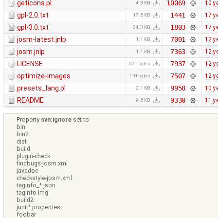
geticons.pl
10069
10 y
4.3 KB
gpl-2.0.txt
1441
17 y
17.6 KB
gpl-3.0.txt
1803
17 y
34.3 KB
josm-latest.jnlp
7001
12 y
1.1 KB
josm.jnlp
7363
12 y
1.1 KB
LICENSE
7937
12 y
621 bytes
optimize-images
7507
12 y
110 bytes
presets_lang.pl
9958
10 y
2.1 KB
README
9330
11 y
9.6 KB
Property
svn:ignore
set to
bin
bin2
dist
build
plugin-check
findbugs-josm.xml
javadoc
checkstyle-josm.xml
taginfo_*.json
taginfo-img
build2
junit*.properties
foobar