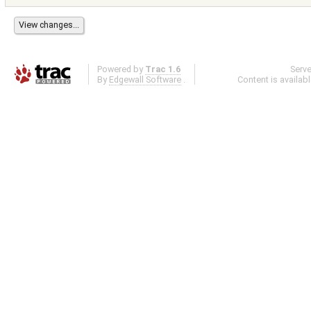
Powered by
Trac 1.6
Serv
By
Edgewall Software
.
Content is availab