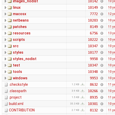
images_nodist
10142
10 y
linux
10149
10 y
macosx
7772
12 y
netbeans
10203
10 y
patches
8149
11 y
resources
6756
13 y
scripts
10222
10 y
src
10347
10 y
styles
10177
10 y
styles_nodist
9958
10 y
test
10347
10 y
tools
10348
10 y
windows
9953
10 y
.checkstyle
8632
11 y
1.2 KB
.classpath
10266
10 y
3.9 KB
.project
8935
11 y
1.5 KB
build.xml
10301
10 y
35.3 KB
CONTRIBUTION
8132
11 y
2.7 KB