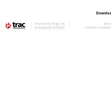
Downloa
Powered by
Trac 1.6
Serv
By
Edgewall Software
.
Content is availab