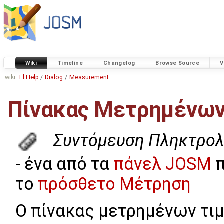
Wiki
Timeline
Changelog
Browse Source
V
wiki:
El:Help
/
Dialog
/
Measurement
Πίνακας Μετρημένων
Συντόμευση Πληκτρολ
- ένα από τα
πάνελ JOSM
π
το
πρόσθετο Μέτρηση
Ο πίνακας μετρημένων τι