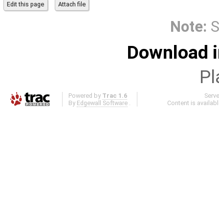
Note:
S
Download i
Pl
Powered by
Trac 1.6
Serv
By
Edgewall Software
.
Content is availab