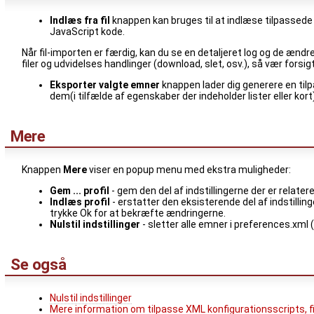
Indlæs fra fil
knappen kan bruges til at indlæse tilpassede 
JavaScript kode.
Når fil-importen er færdig, kan du se en detaljeret log og de ændr
filer og udvidelses handlinger (download, slet, osv.), så vær forsig
Eksporter valgte emner
knappen lader dig generere en tilpa
dem(i tilfælde af egenskaber der indeholder lister eller 
Mere
Knappen
Mere
viser en popup menu med ekstra muligheder:
Gem ... profil
- gem den del af indstillingerne der er relatere
Indlæs profil
- erstatter den eksisterende del af indstillin
trykke Ok for at bekræfte ændringerne.
Nulstil indstillinger
- sletter alle emner i preferences.xml (f
Se også
Nulstil indstillinger
Mere information om tilpasse XML konfigurationsscripts, 