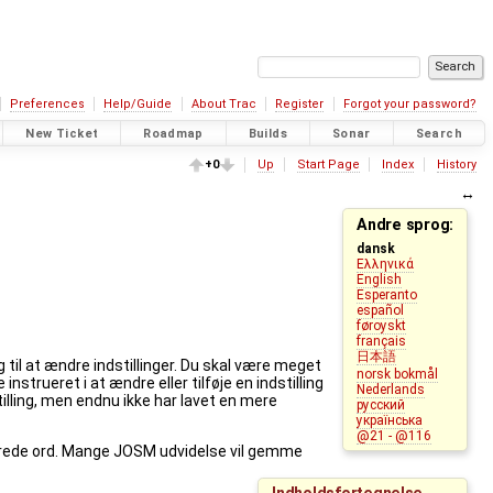
Preferences
Help/Guide
About Trac
Register
Forgot your password?
New Ticket
Roadmap
Builds
Sonar
Search
+0
Up
Start Page
Index
History
Andre sprog:
dansk
Ελληνικά
English
Esperanto
español
føroyskt
français
日本語
til at ændre indstillinger. Du skal være meget
norsk bokmål
instrueret i at ændre eller tilføje en indstilling
Nederlands
tilling, men endnu ikke har lavet en mere
русский
українська
@21 - @116
arerede ord. Mange JOSM udvidelse vil gemme