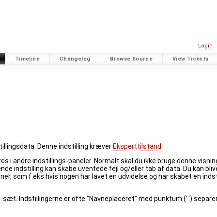
Login
Timeline
Changelog
Browse Source
View Tickets
stillingsdata. Denne indstilling kræver
Eksperttilstand
.
i andre indstillings-paneler. Normalt skal du ikke bruge denne visning 
nde indstilling kan skabe uventede fejl og/eller tab af data. Du kan blive 
ioner, som f.eks hvis nogen har lavet en udvidelse og har skabet en inds
i-sæt. Indstillingerne er ofte "Navneplaceret" med punktum ('.') sep