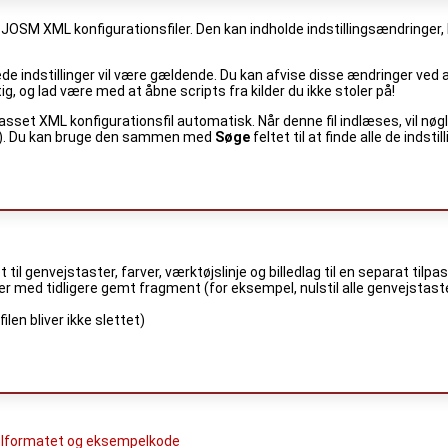
JOSM XML konfigurationsfiler. Den kan indholde indstillingsændringer, 
ede indstillinger vil være gældende. Du kan afvise disse ændringer ved 
tig, og lad være med at åbne scripts fra kilder du ikke stoler på!
sset XML konfigurationsfil automatisk. Når denne fil indlæses, vil nøgle
kort). Du kan bruge den sammen med
Søge
feltet til at finde alle de indsti
t til genvejstaster, farver, værktøjslinje og billedlag til en separat tilp
ger med tidligere gemt fragment (for eksempel, nulstil alle genvejstaste
ilen bliver ikke slettet)
filformatet og eksempelkode