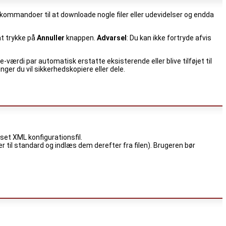
kommandoer til at downloade nogle filer eller udevidelser og endda
at trykke på
Annuller
knappen.
Advarsel
: Du kan ikke fortryde afvis
-værdi par automatisk erstatte eksisterende eller blive tilføjet til
llinger du vil sikkerhedskopiere eller dele.
asset XML konfigurationsfil.
r til standard og indlæs dem derefter fra filen). Brugeren bør