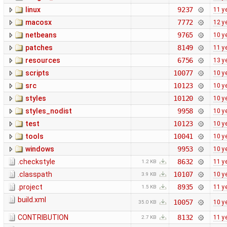
linux
9237
11 y
macosx
7772
12 y
netbeans
9765
10 y
patches
8149
11 y
resources
6756
13 y
scripts
10077
10 y
src
10123
10 y
styles
10120
10 y
styles_nodist
9958
10 y
test
10123
10 y
tools
10041
10 y
windows
9953
10 y
.checkstyle
8632
11 y
1.2 KB
.classpath
10107
10 y
3.9 KB
.project
8935
11 y
1.5 KB
build.xml
10057
10 y
35.0 KB
CONTRIBUTION
8132
11 y
2.7 KB