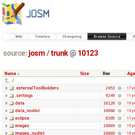
Wiki
Timeline
Changelog
Browse Source
V
source:
josm
/
trunk
@
10123
Name
Size
Rev
Age
../
.externalToolBuilders
2453
17 y
.settings
9249
11 y
data
10120
10 y
data_nodist
10060
10 y
eclipse
8305
11 y
images
10069
10 y
images_nodist
10069
10 y