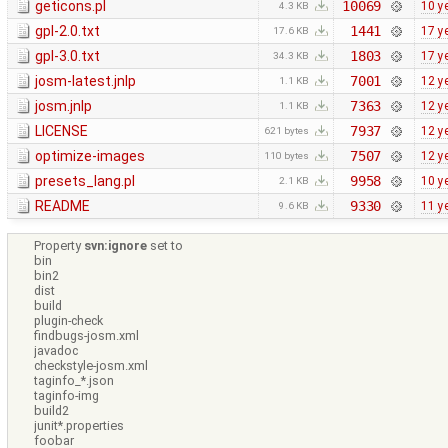
geticons.pl
10069
10 y
4.3 KB
gpl-2.0.txt
1441
17 y
17.6 KB
gpl-3.0.txt
1803
17 y
34.3 KB
josm-latest.jnlp
7001
12 y
1.1 KB
josm.jnlp
7363
12 y
1.1 KB
LICENSE
7937
12 y
621 bytes
optimize-images
7507
12 y
110 bytes
presets_lang.pl
9958
10 y
2.1 KB
README
9330
11 y
9.6 KB
Property
svn:ignore
set to
bin
bin2
dist
build
plugin-check
findbugs-josm.xml
javadoc
checkstyle-josm.xml
taginfo_*.json
taginfo-img
build2
junit*.properties
foobar