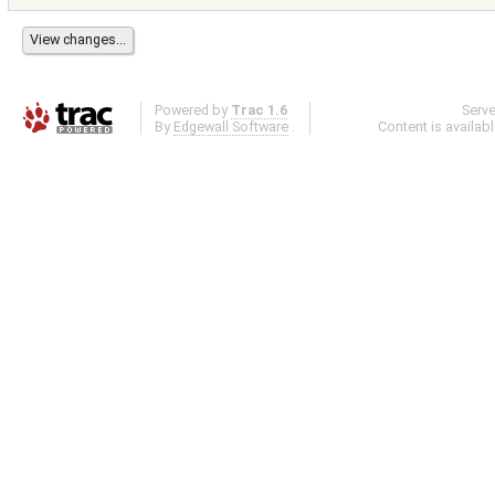
Powered by
Trac 1.6
Serv
By
Edgewall Software
.
Content is availab