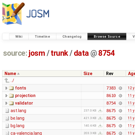
Wiki
Timeline
Changelog
Browse Source
V
source:
josm
/
trunk
/
data
@
8754
Name
Size
Rev
Ag
../
fonts
7383
12 y
projection
8610
11 y
validator
8754
11 y
ast.lang
8675
11 y
237.0 KB
be.lang
8675
11 y
421.3 KB
bg.lang
8675
11 y
140.6 KB
ca-valencia.lang
8675
11 y
203.3 KB