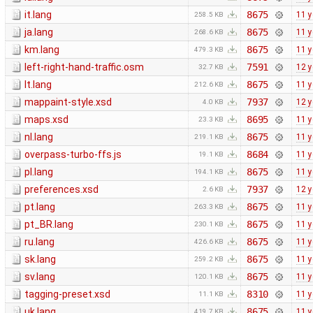
it.lang
8675
11 y
258.5 KB
ja.lang
8675
11 y
268.6 KB
km.lang
8675
11 y
479.3 KB
left-right-hand-traffic.osm
7591
12 y
32.7 KB
lt.lang
8675
11 y
212.6 KB
mappaint-style.xsd
7937
12 y
4.0 KB
maps.xsd
8695
11 y
23.3 KB
nl.lang
8675
11 y
219.1 KB
overpass-turbo-ffs.js
8684
11 y
19.1 KB
pl.lang
8675
11 y
194.1 KB
preferences.xsd
7937
12 y
2.6 KB
pt.lang
8675
11 y
263.3 KB
pt_BR.lang
8675
11 y
230.1 KB
ru.lang
8675
11 y
426.6 KB
sk.lang
8675
11 y
259.2 KB
sv.lang
8675
11 y
120.1 KB
tagging-preset.xsd
8310
11 y
11.1 KB
uk.lang
8675
11 y
419.7 KB