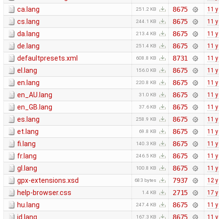
ca.lang
8675
11 y
251.2 KB
cs.lang
8675
11 y
244.1 KB
da.lang
8675
11 y
213.4 KB
de.lang
8675
11 y
251.4 KB
defaultpresets.xml
8731
11 y
608.8 KB
el.lang
8675
11 y
156.0 KB
en.lang
8675
11 y
220.8 KB
en_AU.lang
8675
11 y
31.0 KB
en_GB.lang
8675
11 y
37.6 KB
es.lang
8675
11 y
258.9 KB
et.lang
8675
11 y
69.8 KB
fi.lang
8675
11 y
140.3 KB
fr.lang
8675
11 y
246.5 KB
gl.lang
8675
11 y
100.8 KB
gpx-extensions.xsd
7937
12 y
683 bytes
help-browser.css
2715
17 y
1.4 KB
hu.lang
8675
11 y
247.4 KB
id.lang
8675
11 y
167.3 KB