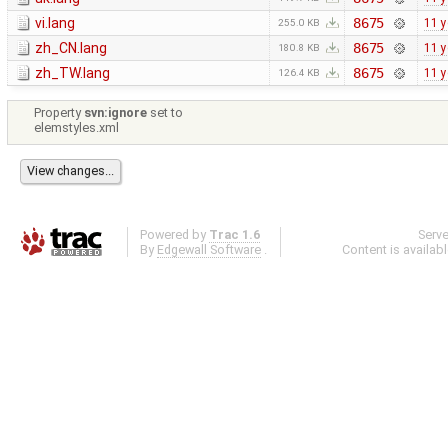
vi.lang
8675
11 y
255.0 KB
zh_CN.lang
8675
11 y
180.8 KB
zh_TW.lang
8675
11 y
126.4 KB
Property
svn:ignore
set to
elemstyles.xml
Powered by
Trac 1.6
Serv
By
Edgewall Software
.
Content is availab