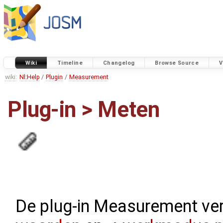
Wiki
Timeline
Changelog
Browse Source
V
wiki:
Nl:Help
/
Plugin
/
Measurement
Plug-in > Meten
De plug-in Measurement ve