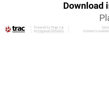
Download i
Pl
Powered by
Trac 1.6
Serv
By
Edgewall Software
.
Content is availab