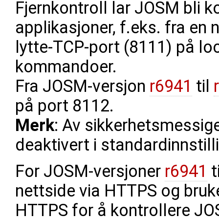
Fjernkontroll lar JOSM bli ko
applikasjoner, f.eks. fra en 
lytte-TCP-port (8111) på lo
kommandoer.
Fra JOSM-versjon
r6941
til
på port 8112.
Merk
: Av sikkerhetsmessige
deaktivert i standardinnsti
For JOSM-versjoner
r6941
t
nettside via HTTPS og bruker
HTTPS for å kontrollere JOS