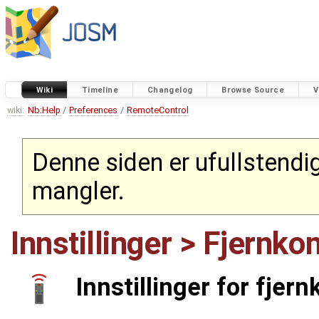
Wiki
Timeline
Changelog
Browse Source
V
wiki:
Nb:Help
/
Preferences
/
RemoteControl
Denne siden er ufullstendig
mangler.
Innstillinger > Fjernkon
Innstillinger for fjer