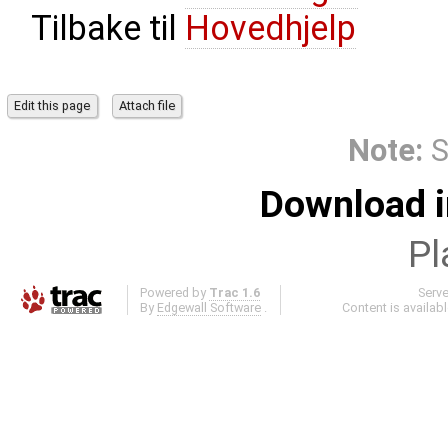
Tilbake til
Hovedhjelp
Note:
S
Download i
Pl
Powered by
Trac 1.6
Serv
By
Edgewall Software
.
Content is availab