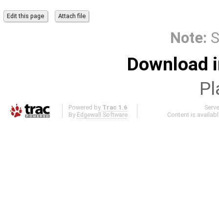
Note:
S
Download i
Pl
Powered by
Trac 1.6
Serv
By
Edgewall Software
.
Content is availab