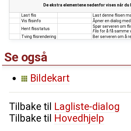
De ekstra elementene nedenfor vises når du 
Last flis
Last denne flisen ma
Vis flisinfo
Åpner en dialog med 
Spør serveren om fli
Hent flisstatus
Flis
for å få samme 
Tving flisrendering
Ber serveren om å re
Se også
Bildekart
Tilbake til
Lagliste-dialog
Tilbake til
Hovedhjelp