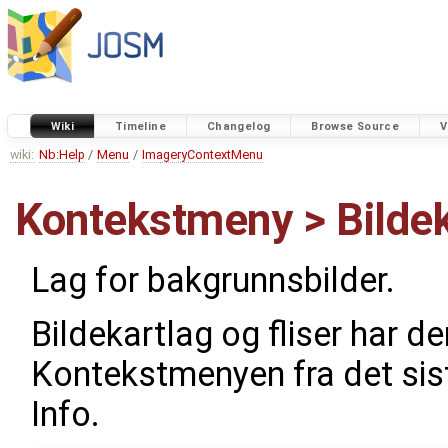
Wiki
Timeline
Changelog
Browse Source
V
wiki:
Nb:Help
/
Menu
/
ImageryContextMenu
Kontekstmeny > Bildek
Lag for bakgrunnsbilder.
Bildekartlag og fliser har 
Kontekstmenyen fra det sist
Info.