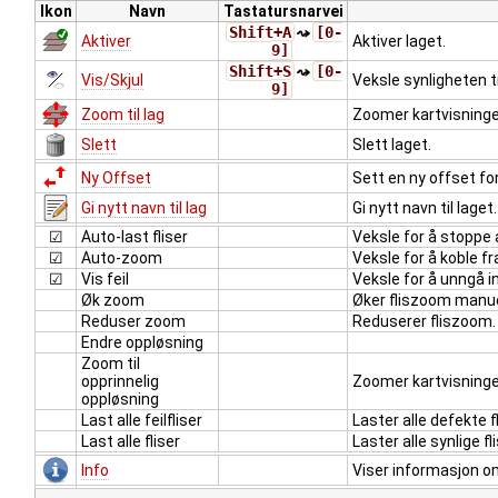
Ikon
Navn
Tastatursnarvei
Shift+A
⤳
[0-
Aktiver
Aktiver laget.
9]
Shift+S
⤳
[0-
Vis/Skjul
Veksle synligheten ti
9]
Zoom til lag
Zoomer kartvisningen
Slett
Slett laget.
Ny Offset
Sett en ny offset for
Gi nytt navn til lag
Gi nytt navn til laget.
☑
Auto-last fliser
Veksle for å stoppe a
☑
Auto-zoom
Veksle for å koble fr
☑
Vis feil
Veksle for å unngå in
Øk zoom
Øker fliszoom manu
Reduser zoom
Reduserer fliszoom
Endre oppløsning
Zoom til
opprinnelig
Zoomer kartvisningen
oppløsning
Last alle feilfliser
Laster alle defekte f
Last alle fliser
Laster alle synlige f
Info
Viser informasjon om