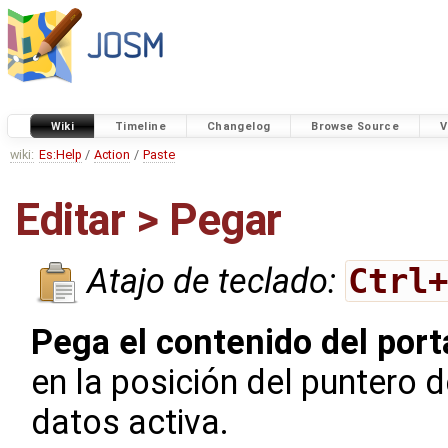
Wiki
Timeline
Changelog
Browse Source
V
wiki:
Es:Help
/
Action
/
Paste
Editar > Pegar
Atajo de teclado:
Ctrl
Pega el contenido del port
en la posición del puntero d
datos activa.