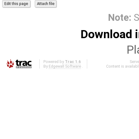
Note:
S
Download i
Pl
Powered by
Trac 1.6
Serv
By
Edgewall Software
.
Content is availab