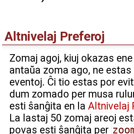
Altnivelaj Preferoj
Zomaj agoj, kiuj okazas ene
antaŭa zoma ago, ne estas re
eventoj. Ĉi tio estas por evit
dum zomado per musa rulum
esti ŝanĝita en la
Altnivelaj 
La lastaj 50 zomaj areoj est
povas esti ŝanĝita per
zoo