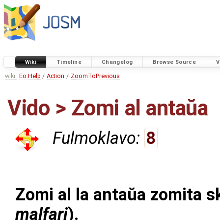
Wiki
Timeline
Changelog
Browse Source
V
wiki:
Eo:Help
/
Action
/
ZoomToPrevious
Vido > Zomi al antaŭa
Fulmoklavo:
8
Zomi al la antaŭa zomita sk
malfari
).