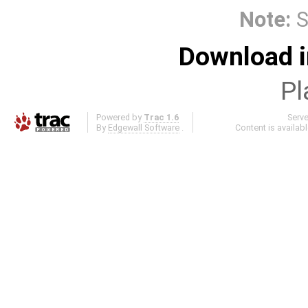
Note:
S
Download i
Pl
Powered by
Trac 1.6
Serv
By
Edgewall Software
.
Content is availab