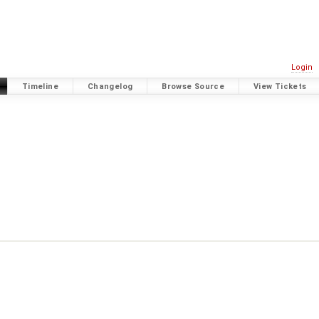
Login
Timeline
Changelog
Browse Source
View Tickets