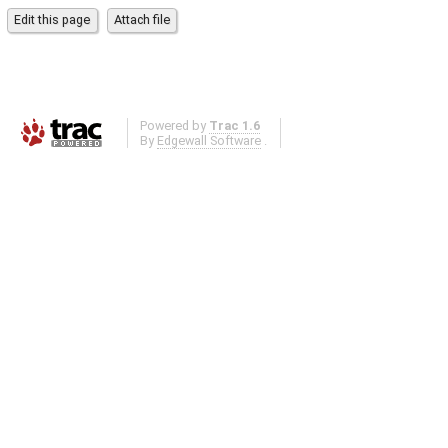
Powered by
Trac 1.6
By
Edgewall Software
.