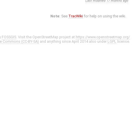
Last modified
17 months ago
Note:
See
TracWiki
for help on using the wiki.
y
FOSSGIS
. Visit the OpenStreetMap project at
https://www.openstreetmap.org/
ve Commons (CC-BY-SA)
and anything since April 2014 also under
LGPL
license.