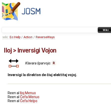
Wiki
wiki:
Eo:Help
/
Action
/
ReverseWays
Iloj > Inversigi Vojon
Klavara ŝparvojo:
R
Inversigi la direkton de ĉiuj elektitaj vojoj.
Reen al
Iloj Menuo
Reen al
Ĉefa Menuo
Reen al
Ĉefa Helpo