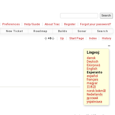
Preferences
Help/Guide
About Trac
Register
Forgot your password?
New Ticket
Roadmap
Builds
Sonar
Search
+0
Up
Start Page
Index
History
Lingvoj:
dansk
Deutsch
Ελληνικά
English
Esperanto
español
français
magyar
日本語
norsk bokmål
Nederlands
русский
українська