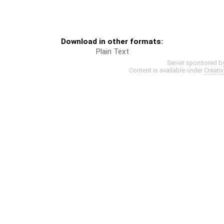
Download in other formats:
Plain Text
Server sponsored b
Content is available under
Creati