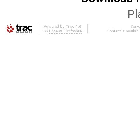
Pl
Powered by
Trac 1.6
Serv
By
Edgewall Software
.
Content is availab