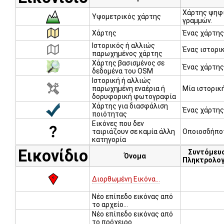
Χάρτης ψηφι
Υψομετρικός χάρτης
γραμμών.
Χάρτης
Ένας χάρτης
Ιστορικός ή αλλιώς
Ένας ιστορι
παρωχημένος χάρτης
Χάρτης βασισμένος σε
Ένας χάρτης
δεδομένα του OSM
Ιστορική ή αλλιώς
παρωχημένη εναέρια ή
Μία ιστορικ
δορυφορική φωτογραφία
Χάρτης για διασφάλιση
Ένας χάρτης
ποιότητας
Εικόνες που δεν
ταιριάζουν σε καμία άλλη
Οποιοσδήποτ
κατηγορία
Εικονίδιο
Συντόμευ
Όνομα
Πληκτρολογ
Διορθωμένη Εικόνα...
Νέο επίπεδο εικόνας από
το αρχείο...
Νέο επίπεδο εικόνας από
το πρόχειρο