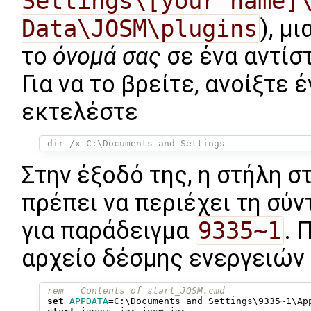
Settings\[your name]\
Data\JOSM\plugins
), μ
το
όνομά σας
σε ένα αντίσ
Για να το βρείτε, ανοίξτε
εκτελέστε
 dir /x C:\Documents and Settings
Στην έξοδό της, η στήλη σ
πρέπει να περιέχει τη σύ
για παράδειγμα
9335~1
. 
αρχείο δέσμης ενεργειών 
rem   Contents of start_JOSM.cmd
set
APPDATA
=
C:\Documents and Settings\9335~1\App