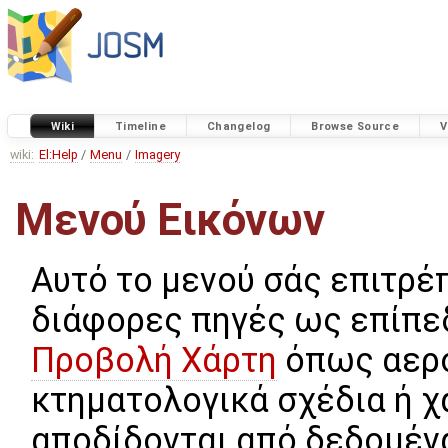
Wiki
Timeline
Changelog
Browse Source
V
wiki:
El:Help
/
Menu
/
Imagery
Μενού Εικόνων
Αυτό το μενού σάς επιτρέ
διάφορες πηγές ως επίπε
Προβολή Χάρτη
όπως αερ
κτηματολογικά σχέδια ή χ
αποδίδονται από δεδομέν