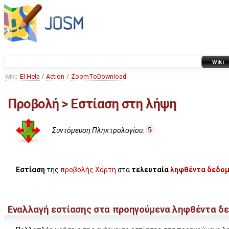
Wiki
wiki:
El:Help
/
Action
/
ZoomToDownload
Προβολή > Εστίαση στη λήψη
Συντόμευση Πληκτρολογίου:
5
Εστίαση
της
προβολής Χάρτη
στα
τελευταία
ληφθέντα δεδο
Εναλλαγή εστίασης στα προηγούμενα ληφθέντα δ