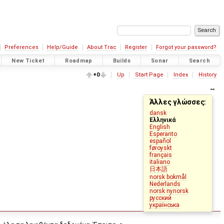
Preferences
Help/Guide
About Trac
Register
Forgot your password?
New Ticket
Roadmap
Builds
Sonar
Search
+0
Up
Start Page
Index
History
Άλλες γλώσσες:
dansk
Ελληνικά
English
Esperanto
español
føroyskt
français
italiano
日本語
norsk bokmål
Nederlands
norsk nynorsk
русский
українська