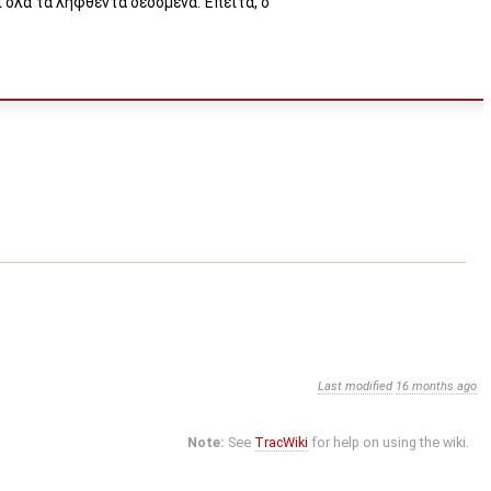
 όλα τα ληφθέντα δεδομένα. Έπειτα, ο
Last modified
16 months ago
Note:
See
TracWiki
for help on using the wiki.