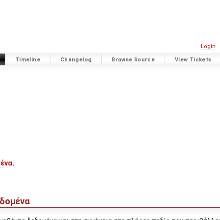
Login
Timeline
Changelog
Browse Source
View Tickets
μένα
.
εδομένα