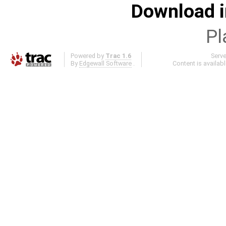
Download i
Pl
Powered by
Trac 1.6
Serv
By
Edgewall Software
.
Content is availab