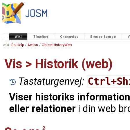
Wiki
Timeline
Changelog
Browse Source
V
wiki:
Da:Help
/
Action
/
ObjectHistoryWeb
Vis > Historik (web)
Tastaturgenvej:
Ctrl+Sh
Viser historiks informatio
eller relationer
i din web br