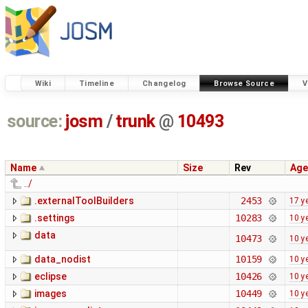
Wiki
Timeline
Changelog
Browse Source
V
source:
josm
/
trunk
@
10493
Name
Size
Rev
Age
../
.externalToolBuilders
2453
17 y
.settings
10283
10 y
data
10473
10 y
data_nodist
10159
10 y
eclipse
10426
10 y
images
10449
10 y