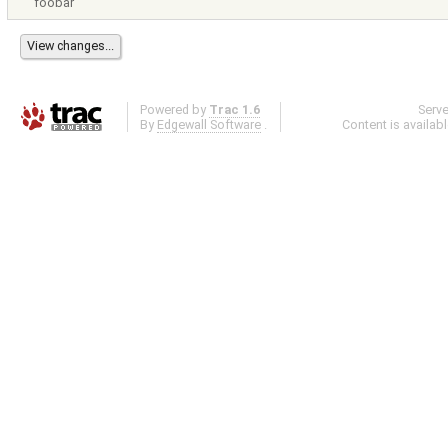
foobar
Powered by
Trac 1.6
Serv
By
Edgewall Software
.
Content is availab