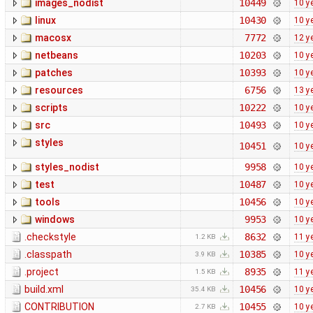
images_nodist
10449
10 y
linux
10430
10 y
macosx
7772
12 y
netbeans
10203
10 y
patches
10393
10 y
resources
6756
13 y
scripts
10222
10 y
src
10493
10 y
styles
10451
10 y
styles_nodist
9958
10 y
test
10487
10 y
tools
10456
10 y
windows
9953
10 y
.checkstyle
8632
11 y
1.2 KB
.classpath
10385
10 y
3.9 KB
.project
8935
11 y
1.5 KB
build.xml
10456
10 y
35.4 KB
CONTRIBUTION
10455
10 y
2.7 KB