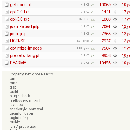
geticons.pl
10069
10 y
4.3 KB
gpl-2.0.txt
1441
17 y
17.6 KB
gpl-3.0.txt
1803
17 y
34.3 KB
josm-latest.jnlp
7001
12 y
1.1 KB
josm.jnlp
7363
12 y
1.1 KB
LICENSE
7937
12 y
621 bytes
optimize-images
7507
12 y
110 bytes
presets_lang.pl
9958
10 y
2.1 KB
README
10456
10 y
9.6 KB
Property
svn:ignore
set to
bin
bin2
dist
build
plugin-check
findbugs-josm.xml
javadoc
checkstyle-josm.xml
taginfo_*.json
taginfo-img
build2
junit*.properties