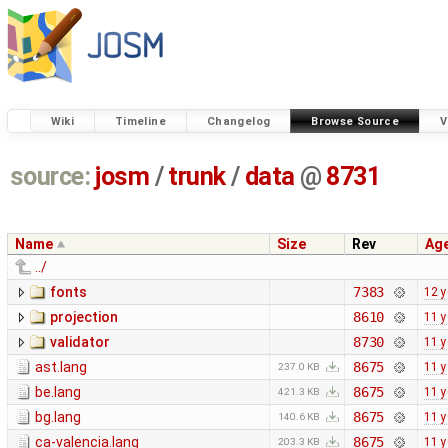
Wiki
Timeline
Changelog
Browse Source
V
source:
josm
/
trunk
/
data
@
8731
Name
Size
Rev
Ag
../
fonts
7383
12 y
projection
8610
11 y
validator
8730
11 y
ast.lang
8675
11 y
237.0 KB
be.lang
8675
11 y
421.3 KB
bg.lang
8675
11 y
140.6 KB
ca-valencia.lang
8675
11 y
203.3 KB