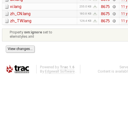
vi.lang
8675
11 y
255.0 KB
zh_CN.lang
8675
11 y
180.8 KB
zh_TW.lang
8675
11 y
126.4 KB
Property
svn:ignore
set to
elemstyles.xml
Powered by
Trac 1.6
Serv
By
Edgewall Software
.
Content is availab