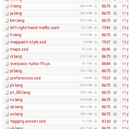
it.lang
8675
11 y
258.5 KB
ja.lang
8675
11 y
268.6 KB
km.lang
8675
11 y
479.3 KB
left-right-hand-traffic.osm
7591
12 y
32.7 KB
lt.lang
8675
11 y
212.6 KB
mappaint-style.xsd
7937
12 y
4.0 KB
maps.xsd
8695
11 y
23.3 KB
nl.lang
8675
11 y
219.1 KB
overpass-turbo-ffs.js
8684
11 y
19.1 KB
pl.lang
8675
11 y
194.1 KB
preferences.xsd
7937
12 y
2.6 KB
pt.lang
8675
11 y
263.3 KB
pt_BR.lang
8675
11 y
230.1 KB
ru.lang
8675
11 y
426.6 KB
sk.lang
8675
11 y
259.2 KB
sv.lang
8675
11 y
120.1 KB
tagging-preset.xsd
8310
11 y
11.1 KB
uk.lang
8675
11 y
419.7 KB