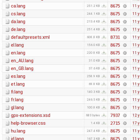
ca.lang
8675
11 y
251.2 KB
cs.lang
8675
11 y
244.1 KB
da.lang
8675
11 y
213.4 KB
de.lang
8675
11 y
251.4 KB
defaultpresets.xml
8731
11 y
608.8 KB
el.lang
8675
11 y
156.0 KB
en.lang
8675
11 y
220.8 KB
en_AU.lang
8675
11 y
31.0 KB
en_GB.lang
8675
11 y
37.6 KB
es.lang
8675
11 y
258.9 KB
et.lang
8675
11 y
69.8 KB
fi.lang
8675
11 y
140.3 KB
fr.lang
8675
11 y
246.5 KB
gl.lang
8675
11 y
100.8 KB
gpx-extensions.xsd
7937
12 y
683 bytes
help-browser.css
2715
17 y
1.4 KB
hu.lang
8675
11 y
247.4 KB
id.lang
8675
11 y
167.3 KB