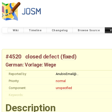
Wiki
Timeline
Changelog
Browse Source
V
#4520
closed
defect
(
fixed
)
German: Vorlage: Wege
Reported by:
AnubisEmail@…
Priority:
normal
Component:
unspecified
Keywords:
Description