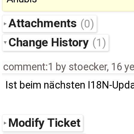
Attachments
(0)
Change History
(1)
comment:1
by
stoecker
,
16 y
Ist beim nächsten I18N-Upda
Modify Ticket