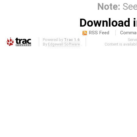
Note:
Se
Download i
RSS Feed
Comma-d
Powered by
Trac 1.6
Serv
By
Edgewall Software
.
Content is availab