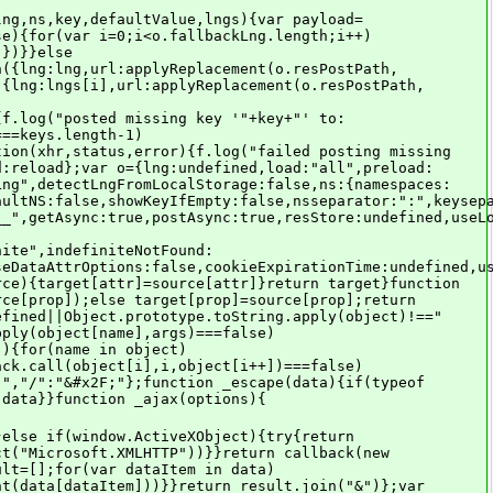
strOrFn){if(typeof strOrFn==="string"){return strOrFn.replace(/\$/g,"$$$$")}else{return strOrFn}},localStorage:{setItem:function(key,value){if(window.localStorage){try{window.localStorage.setItem(key,value)}catch(e){f.log('failed to set value for key "'+key+'" to localStorage.')}}},getItem:function(key,value){if(window.localStorage){try{return window.localStorage.getItem(key,value)}catch(e){f.log('failed to get value for key "'+key+'" from localStorage.');return undefined}}}}};function init(options,cb){if(typeof options==="function"){cb=options;options={}}options=options||{};f.extend(o,options);delete o.fixLng;if(o.functions){delete o.functions;f.extend(f,options.functions)}if(typeof o.ns=="string"){o.ns={namespaces:[o.ns],defaultNs:o.ns}}if(typeof o.fallbackNS=="string"){o.fallbackNS=[o.fallbackNS]}if(typeof o.fallbackLng=="string"||typeof o.fallbackLng=="boolean"){o.fallbackLng=[o.fallbackLng]}o.interpolationPrefixEscaped=f.regexEscape(o.interpolationPrefix);o.interpolationSuffixEscaped=f.regexEscape(o.interpolationSuffix);if(!o.lng)o.lng=f.detectLanguage();languages=f.toLanguages(o.lng);currentLng=languages[0];f.log("currentLng set to: "+currentLng);if(o.useCookie&&f.cookie.read(o.cookieName)!==currentLng){f.cookie.create(o.cookieName,currentLng,o.cookieExpirationTime,o.cookieDomain)}if(o.detectLngFromLocalStorage&&typeof document!=="undefined"&&window.localStorage){f.localStorage.setItem("i18next_lng",currentLng)}var lngTranslate=translate;if(options.fixLng){lngTranslate=function(key,options){options=options||{};options.lng=options.lng||lngTranslate.lng;return translate(key,options)};lngTranslate.lng=currentLng}pluralExtensions.setCurrentLng(currentLng);if($&&o.setJqueryExt){addJqueryFunct&&addJqueryFunct()}else{addJqueryLikeFunctionality&&addJqueryLikeFunctionality()}var deferred;if($&&$.Deferred){deferred=$.Deferred()}if(o.resStore){resStore=o.resStore;initialized=true;if(cb)cb(null,lngTranslate);if(deferred)deferred.resolve(lngTranslate);if(deferred)return deferred.promise();return}var lngsToLoad=f.toLanguages(o.lng);if(typeof o.preload==="string")o.preload=[o.preload];for(var i=0,l=o.preload.length;i<l;i++){var pres=f.toLanguages(o.preload[i]);for(var y=0,len=pres.length;y<len;y++){if(lngsToLoad.indexOf(pres[y])<0){lngsToLoad.push(pres[y])}}}i18n.sync.load(lngsToLoad,o,function(err,store){resStore=store;initialized=true;if(cb)cb(err,lngTranslate);if(deferred)(!err?deferred.resolve:deferred.reject)(err||lngTranslate)});if(deferred)return deferred.promise()}function isInitialized(){return initialized}function preload(lngs,cb){if(typeof lngs==="string")lngs=[lngs];for(var i=0,l=lngs.length;i<l;i++){if(o.preload.indexOf(lngs[i])<0){o.preload.push(lngs[i])}}return init(cb)}function addResourceBundle(lng,ns,resources,deep){if(typeof ns!=="string"){resources=ns;ns=o.ns.defaultNs}else if(o.ns.namespaces.indexOf(ns)<0){o.ns.namespaces.push(ns)}resStore[lng]=resStore[lng]||{};resStore[ln