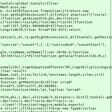
meout:options.ajaxTimeout})},postMissing:function(lng,ns,key,defaultValue,lngs){var payload={};payload[key]=defaultValue;var urls=[];if(o.sendMissingTo==="fallback"&&o.fallbackLng[0]!==false){for(var i=0;i<o.fallbackLng.length;i++){urls.push({lng:o.fallbackLng[i],url:applyReplacement(o.resPostPath,{lng:o.fallbackLng[i],ns:ns})})}}else if(o.sendMissingTo==="current"||o.sendMissingTo==="fallback"&&o.fallbackLng[0]===false){urls.push({lng:lng,url:applyReplacement(o.resPostPath,{lng:lng,ns:ns})})}else if(o.sendMissingTo==="all"){for(var i=0,l=lngs.length;i<l;i++){urls.push({lng:lngs[i],url:applyReplacement(o.resPostPath,{lng:lngs[i],ns:ns})})}}for(var y=0,len=urls.length;y<len;y++){var item=urls[y];f.ajax({url:item.url,type:o.sendType,data:payload,success:function(data,status,xhr){f.log("posted missing key '"+key+"' to: "+item.url);var keys=key.split(".");var x=0;var value=resStore[item.lng][ns];while(keys[x]){if(x===keys.length-1){value=value[keys[x]]=defaultValue}else{value=value[keys[x]]=value[keys[x]]||{}}x++}},error:function(xhr,status,error){f.log("failed posting missing key '"+key+"' to: "+item.url)},dataType:"json",async:o.postAsync,timeout:o.ajaxTimeout})}},reload:reload};var o={lng:undefined,load:"all",preload:[],lowerCaseLng:false,returnObjectTrees:false,fallbackLng:["dev"],fallbackNS:[],detectLngQS:"setLng",detectLngFromLocalStorage:false,ns:{namespaces:["translation"],defaultNs:"translation"},fallbackOnNull:true,fallbackOnEmpty:false,fallbackToDefaultNS:false,showKeyIfEmpty:false,nsseparator:":",keyseparator:".",selectorAttr:"data-i18n",debug:false,resGetPath:"locales/__lng__/__ns__.json",resPostPath:"locales/add/__lng__/__ns__",getAsync:true,postAsync:true,resStore:undefined,useLocalStorage:false,localStorageExpirationTime:7*24*60*60*1e3,dynamicLoad:false,sendMissing:false,sendMissingTo:"fallback",sendType:"POST",interpolationPrefix:"__",interpolationSuffix:"__",defaultVariables:false,reusePrefix:"$t(",reuseSuffix:")",pluralSuffix:"_plural",pluralNotFound:["plural_not_found",Math.random()].join(""),contextNotFound:["context_not_found",Math.random()].join(""),escapeInterpolation:false,indefiniteSuffix:"_indefinite",indefiniteNotFound:["indefinite_not_found",Math.random()].join(""),setJqueryExt:true,defaultValueFromContent:true,useDataAttrOptions:false,cookieExpirationTime: