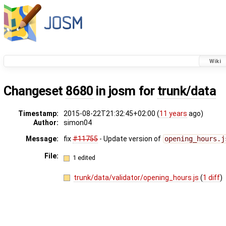
Wiki
Changeset
8680
in josm for
trunk/data
Timestamp:
2015-08-22T21:32:45+02:00 (
11 years
ago)
Author:
simon04
Message:
fix
#11755
- Update version of
opening_hours.j
File:
1 edited
trunk/data/validator/opening_hours.js
(
1 diff
)