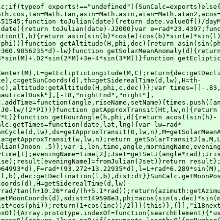
d));return{azimuth:getAzimuth(H,phi,c.dec),altitude:h,distance:c.dist}};SunCalc.getMoonFraction=function(date){var d=toDays(date),s=getSunCoords(d),m=getMoonCoords(d),sdist=149598e3,phi=acos(sin(s.dec)*sin(m.dec)+cos(s.dec)*cos(m.dec)*cos(s.ra-m.ra)),inc=atan(sdist*sin(phi),m.dist-sdist*cos(phi));return(1+cos(inc))/2}})(this)},{}],"i18next-client":[function(require,module,exports){(function(root){if(!Array.prototype.indexOf){Array.prototype.indexOf=function(searchElement){"use strict";if(this==null){throw new TypeError}var t=Object(this);var len=t.length>>>0;if(len===0){return-1}var n=0;if(arguments.length>0){n=Number(arguments[1]);if(n!=n){n=0}else if(n!=0&&n!=Infinity&&n!=-Infinity){n=(n>0||-1)*Math.floor(Math.abs(n))}}if(n>=len){return-1}var k=n>=0?n:Math.max(len-Math.abs(n),0);for(;k<len;k++){if(k in t&&t[k]===searchElement){return k}}return-1}}if(!Array.prototype.lastIndexOf){Array.prototype.lastIndexOf=function(searchElement){"use strict";if(this==null){throw new TypeError}var t=Object(this);var len=t.length>>>0;if(len===0){return-1}var n=len;if(arguments.length>1){n=Number(arguments[1]);if(n!=n){n=0}else if(n!=0&&n!=1/0&&n!=-(1/0)){n=(n>0||-1)*Math.floor(Math.abs(n))}}var k=n>=0?Math.min(n,len-1):len-Math.abs(n);for(;k>=0;k--){if(k in t&&t[k]===searchElement){return k}}return-1}}if(typeof String.prototype.trim!=="function"){String.prototype.trim=function(){return this.replace(/^\s+|\s+$/g,"")}}var $=root.jQuery||root.Zepto,i18n={},resStore={},currentLng,replacementCounter=0,languages=[],initialized=false,sync={},conflictReference=null;if(typeof module!=="undefined"&&module.exports){module.exports=i18n}else{if($){$.i18n=$.i18n||i18n}if(root.i18n){conflictReference=root.i18n}root.i18n=i18n}sync={load:function(lngs,options,cb){if(options.useLocalStorage){sync._loadLocal(lngs,options,function(err,store){var missingLngs=[];for(var i=0,len=lngs.length;i<len;i++){if(!store[lngs[i]])missingLngs.push(lngs[i])}if(missingLngs.length>0){sync._fetch(missingLngs,options,function(err,fetched){f.extend(store,fetched);sync._storeLocal(fetched);cb(err,store)})}else{cb(err,store)}})}else{sync._fetch(lngs,options,function(err,store){cb(err,store)})}},_loadLocal:function(lngs,options,cb){var store={},nowMS=(new Date).getTime();if(window.localStorage){var todo=lngs.length;f.each(lngs,function(key,lng){var local=f.localStorage.getItem("res_"+lng);if(local){local=JSON.parse(local);if(local.i18nStamp&&local.i18nStamp+options.localStorageExpirationTime>nowMS){store[lng]=local}}todo--;if(todo===0)cb(null,store)})}},_storeLocal:function(store){if(window.localStorage){for(var m in store){store[m].i18nStamp=(new Date).getTime();f.localStorage.setItem("res_"+m,JSON.stringify(store[m]))}}return},_fetch:function(lngs,options,cb){var ns=options.ns,store={};if(!options.dynamicLoad){var todo=ns.namespaces.length*lngs.length,errors;f.each(ns.namespaces,function(nsIndex,nsValue){f.each(lngs,function(lngIndex,lngValue){var loadComplete=function(err,data){if(err){errors=errors||[];errors.push(err)}store[lngValue]=store[lngValue]||{};store[lngValue][nsValue]=data;todo--;if(todo===0)cb(errors,store)};if(typeof options.customLoad=="function"){options.customLoad(lngValue,nsValue,options,loadComplete)}else{sync._fetchOne(lngValue,nsValue,options,loadComplete)}})})}else{var loadComplete=function(err,data){cb(err,data)};if(typeof options.customLoad=="function"){options.customLoad(lngs,ns.namespaces,options,loadComplete)}else{var url=applyReplacement(options.resGetPath,{lng:lngs.join("+"),ns:ns.namespaces.join("+")});f.ajax({url:url,cache:options.cache,success:function(data,status,xhr){f.log("loaded: "+url);loadComplete(null,data)},error:function(xhr,status,error){f.log("failed loading: "+url);loadComplete("failed loading resource.json error: "+error)},dataType:"json",async:options.getAsync,timeout:options.ajaxTimeout})}}},_fetchOne:function(lng,ns,options,done){var url=applyReplacement(options.resGetPath,{lng:lng,ns:ns});f.ajax({url:url,cache:options.cache,success:function(data,status,xhr){f.log("loaded: "+url);done(null,data)},error:function(xhr,status,error){if(status&&status==200||xhr&&xhr.status&&xhr.status==200){f.error("There is a typo in: "+url)}else if(status&&status==404||xhr&&xhr.status&&xhr.status==404){f.log("Does not exist: "+url)}else{var theStatus=status?status:xhr&&xhr.status?xhr.status:null;f.log(theStatus+" when loading "+url)}done(error,{})},dataType:"json",async:options.getAsync,ti