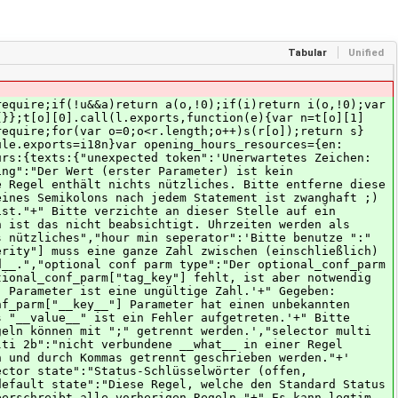
Tabular
Unified
s für __libraryname__ umgestellt werden."+" Vielleicht falscher OSM tag verwendet?",calculation:"Berechnung","time range continue":"Die Zeitspanne geht nicht wie erwartet weiter","period continue":'Die Zeitspannen-Periode geht nicht wie erwartet weiter. Beispiel "/01:30".',"time range mode":'__libraryname__ wurde im "Zeitspannen-Modus" aufgerufen. Zeitpunkt gefunden.',"point in time mode":'__libraryname__ wurde im "Zeitpunkt-Modus" aufgerufen. Zeitspanne gefunden.',"outside current day":"Zeitspanne beginnt außerhalb des aktuellen Tages","two midnights":"Zeitspanne welche mehrmals Mitternacht beinhaltet wird nicht untersützt","without minutes":"Zeitspanne ohne Minutenangabe angegeben. Das ist nicht sehr eindeutig!"+' Bitte verwende stattdessen folgende Syntax "__syntax__".',"outside day":"Die Zeitspanne beginnt außerhalb des aktuellen Tages","zero calculation":"Das Hinzufügen von 0 in einer variablen Zeitberechnung ändert die variable Zeit nicht."+' Bitte entferne die Zeitberechnung (Beispiel: "sunrise-(sunset-00:00)").',"calculation syntax":"Berechnung mit variabler Zeit hat nicht die korrekte Syntax",missing:'Fehlendes "__symbol__"',"(time)":"(Zeit)","bad range":"Ungültige Zeitspanne: __from__-__to__","] or more numbers":'"]" oder weitere Zahlen erwartet.',"additional rule no sense":'Eine weitere Regel an dieser Stelle ergibt keinen Sinn. Benutze einfach ";" als Trenner für Regeln.'+" Siehe https://wiki.openstreetmap.org/wiki/Key:opening_hours/specification#explain:additional_rule_separator","unexpected token weekday range":"Unerwartes Token in Tages-Spanne: __token__","max differ":"Es sollte keinen Grund geben, mehr als __maxdiffer__ Tage von einem __name__ abzuweichen. Wenn nötig, teile uns dies bitte mit …","adding 0":"Addition von 0 verändert das Datum nicht. Bitte weglassen.","unexpected token holiday":"Unerwartes Token (in Feiertags-Auswertung): __token__","no SH defintion":"Für die Schulferien __name__ fehlen die Defintionen für das Jahr __year__"+" Du kannst diese hinzufügen: __repository_url__","no PH definition":"Der Feiertag __name__ ist für das Land __cc__ nicht definiert."+" Du kannst diese hinzufügen: __repository_url__","no PH definition state":"Der Feiertag __name__ ist für das Land __cc__ und Bundesland __state__ nicht definiert."+" Du kannst diese hinzufügen: __repository_url__","no country code":"Der Ländercode fehlt. Dieser wird benötigt um die korrekten Feiertage zu bestimmen (siehe in der README wie dieser anzugeben ist)","movable no formular":"Der bewegliche Feiertag __name__ kann nicht berechnet werden."+" Bitte füge eine entsprechende Formel hinzu.","movable not in year":"Der bewegliche Feiertag __name__ plus __days__"+" Tage befindet sich nicht mehr im selben Jahr. Aktuell nicht unterstüzt.","year range one year":"Eine Jahres-Spanne mit gleichem Jahr als Beginn und Ende ergibt keinen Sinn."+' Bitte entferne das Ende-Jahr. zum Beispiel: "__year__ May 23"',"year range reverse":"Eine Jahres-Spanne mit Beginn größer als Ende ergibt keinen Sinn."+" Bitte umdrehen.","year past":"Das Jahr liegt in der Vergangenheit.","unexpected token year range":"Unerwartetes Token in der Jahres-Spanne: __token__","week range reverse":"Du hast eine Wochen-Spanne in umgekehrter Reihenfolge oder mehrere Jahr umfassende angegeben. Dies ist aktuell nicht unterstützt.","week negative":"Du hast eine Wochennummer kleiner 1 angegeben. Korrekte Angaben sind 1-53.","week exceed":"Du hast eine Wochennummer größer als 53 angegeben. Korrekte Angaben sind 1-53.","week period less than 2":"Du hast eine Wochenperiode kleiner 2 angegeben."+