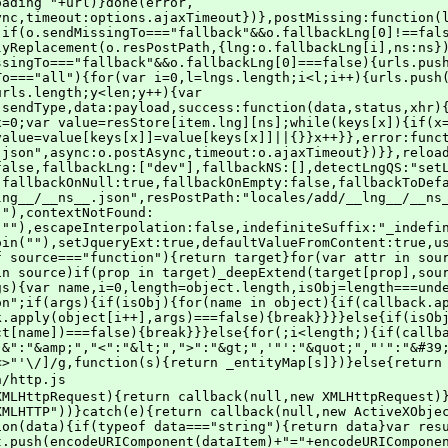
n/http.js
;xhr.open(method,url,options.async);for(var header in headers){if(headers.hasOwnProperty(header)){xhr.setRequestHeader(header,headers[header])}}xhr.onreadystatechange=function(){if(xhr.readyState===4){var data=xhr.responseText||"";if(!callback){return}callback(xhr.status,{text:function(){return data},json:function(){try{return JSON.parse(data)}catch(e){f.error("Can not parse JSON. URL: "+url);return{}}}})}};xhr.send(payload)})};var http={authBasic:function(username,password){ajax.headers["Authorization"]="Basic "+base64(username+":"+password)},connect:function(url,options,callback){return ajax("CONNECT",url,options,callback)},del:function(url,options,callback){return ajax("DELETE",url,options,callback)},get:function(url,options,callback){return ajax("GET",url,options,callback)},head:function(url,options,callback){return ajax("HEAD",url,options,callback)},headers:function(headers){ajax.headers=headers||{}},isAllowed:function(url,verb,callback){this.options(url,function(status,data){callback(data.text().indexOf(verb)!==-1)})},options:function(url,options,callback){return ajax("OPTIONS",url,options,callback)},patch:function(url,options,callback){return ajax("PATCH",url,options,callback)},post:function(url,options,callback){return ajax("POST",url,options,callback)},put:function(url,options,callback){return ajax("PUT",url,options,callback)},trace:function(url,options,callback){return ajax("TRACE",url,options,callback)}};var methode=options.type?options.type.toLowerCase():"get";http[methode](options.url,options,function(status,data){if(status===200||status===0&&data.text()){options.success(data.json(),status,null)}else{options.error(data.text(),status,null)}})}var _cookie={create:function(name,value,minutes,domain){var expires;if(minutes){var date=new Date;date.setTime(date.getTime()+minutes*60*1e3);expires="; expires="+date.toGMTString()}else expires="";domain=domain?"domain="+domain+";":"";document.cookie=name+"="+value+expires+";"+domain+"path=/"},read:function(name){var nameEQ=name+"=";var ca=document.cookie.split(";");for(var i=0;i<ca.length;i++){var c=ca[i];while(c.charAt(0)==" ")c=c.substring(1,c.length);if(c.indexOf(nameEQ)===0)return c.substring(nameEQ.length,c.length)}return null},remove:function(name){this.create(name,"",-1)}};var cookie_noop={create:function(name,value,minutes,domain){},read:function(name){return null},remove:function(name){}};var f={extend:$?$.extend:_extend,deepExtend:_deepExtend,each:$?$.each:_each,ajax:$?$.ajax:typeof document!=="undefined"?_ajax:function(){},cookie:typeof document!=="undefined"?_cookie:cookie_noop,detectLanguage:detectLanguage,escape:_escape,log:function(str){if(o.debug&&typeof console!=="undefined")console.log(str)},error:function(str){if(typeof console!=="undefined")console.error(str)},getCountyIndexOfLng:function(lng){var lng_index=0;if(lng==="nb-NO"||lng==="nn-NO"||lng==="nb-no"||lng==="nn-no")lng_index=1;return lng_index},toLanguages:function(lng,fallbackLng){var log=this.log;fallbackLng=fallbackLng||o.fallbackLng;if(typeof fallbackLng==="string")fallbackLng=[fallbackLng];function applyCase(l){var ret=l;if(typeof l==="string"&&l.indexOf("-")>-1){var parts=l.split("-");ret=o.lowerCaseLng?parts[0].toLowerCase()+"-"+parts[1].toLowerCase():parts[0].toLowerCase()+"-"+parts[1].toUpperCase()}else{ret=o.lowerCaseLng?l.toLowerCase():l}return ret}var languages=[];var whitelist=o.lngWhitelist||false;var addLanguage=function(language){if(!whitelist||whitelist.indexOf(language)>-1){languages.push(language)}else{log("rejecting non-whitelisted language: "+language)}};if(typeof lng==="string"&&lng.indexOf("-")>-1){var parts=lng.split("-");if(o.load!=="unspecific")addLanguage(applyCase(lng));if(o.load!=="current")addLanguage(applyCase(parts[this.getCountyIndexOfLng(lng)]))}else{addLanguage(applyCase(lng))}for(var i=0;i<fallbackLng.length;i++){if(languages.indexOf(fallbackLng[i])===-1&&fallbackLng[i])languages.push(applyCase(fallbackLng[i]))}return languages},regexEscape:function(str){return str.replace(/[\-\[\]\/\{\}\(\)\*\+\?\.\\\^\$\|]/g,"\\$&")},regexReplacementEscape:function(