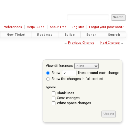
Preferences
Help/Guide
About Trac
Register
Forgot your password?
New Ticket
Roadmap
Builds
Sonar
Search
←
Previous Change
Next Change
→
View differences
Show
lines around each change
Show the changes in full context
Ignore:
Blank lines
Case changes
White space changes