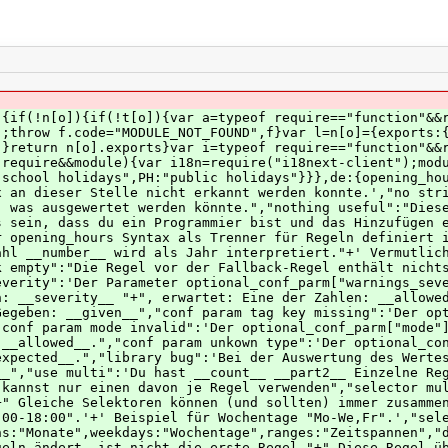
benutzt. Du kannst nur einen davon je Regel verwenden","selector multi 2b":"nicht verbundene __what__ in einer Regel benutzt. Das ist vermutlich ein Fehler."+" Gleiche Selektoren können (und sollten) immer zusammen und durch Kommas getrennt geschrieben werden."+' Beispiel für Zeitspannen "12:00-13:00,15:00-18:00".'+' Beispiel für Wochentage "Mo-We,Fr".',"selector state":"Status-Schlüsselwörter (offen, geschlossen)",comments:"Kommentare",months:"Monate",weekdays:"Wochentage",ranges:"Zeitspannen","default state":"Diese Regel, welche den Standard Status (d.h. geschlossen) für alle folgenden Regeln ändert, ist nicht die erste Regel."+" Diese Regel überschreibt alle vorherigen Regeln."+" Es kann legtim sein, den Standard Status z.B. auf geöffnet festzulegen"+" und dann nur die Zeiten, zu denen geschlossen ist, anzugeben.",vague:"Diese Regel ist nicht sehr aussagekräftig, da keine Zeit angegeben wurde."+" Bitte füge eine Zeitangabe oder einen Kommentar hinzu, um dies zu verbessern.","empty comment":"Du hast einen leeren Kommentar verwendet."+'" Bitte schreibe entweder einen Kommentar-Text oder benutze stattdessen das Schlüsselwort "unknown".',separator_for_readability:"Du hast das optionale Symbol <separator_for_readability> an der falschen Stelle benutzt."+" Bitte lies die Syntax Spezifikation um zu sehen wo es verwendet werden kann oder entferne es.","strange 24/7":'Du hast 24/7 in einer Art verwendet, welche wahrscheinlich nicht als "24 Stunden, 7 Tage die Woche" interpretiert wird.'+' Der Richtigkeit halber solltest du "open" oder "closed"'+" für diese Regel verwenden und dann die Ausnahmen angeben um das selbe Ziel zu erreichen. So ist es klarer –"+' zum Beispiel "open; Mo 12:00-14:00 off".',"public holiday":'Es wurde keine Regel für "PH" (feiertags) angegeben. Dies ist nicht sehr Aussagekräftig.__part2__'+' Bitte füge die Regel "PH off" an, wenn die Einrichtung an allen Feiertagen geschlossen ist'+' oder schreibe "Sa,Su,PH 12:00-16:00" um auszudrücken, dass Samstags, Sonntags und feiertags von 12:00-16:00 geöffnet ist.'+" Wenn du dir im Unklaren bist, versuche die Öffnungszeit zu klären. Falls das nicht möglich ist, lass die Angabe weg und ignoriere diese Warnung.","public holiday part2":' Leider ist der "tag key" (beispielsweise "opening_hours", or "lit") in opening_hours.js nicht bekannt.'+" Diese Warnung betrifft nur die Keys: __keys__. Falls deine Angabe nicht für einen dieser ist, ignoriere bitte folgenden Hinweis:",switched:'Der Selektor "__first__" wurde für eine bessere Lesbarkeit und der Vollständigkeit halber mit '+' "__second__" getauscht.',"no colon after":'Bitte Benutze kein ":" nach dem Token __token__.',"number -5 to 5":"Zahl zwischen -5 und 5 (außer 0) erwartet.","one weekday constraint":"Du kannst höchstens einen beschränkten Wochentag in einer Monats-Spanne verwenden","range contrainted weekdays":"Du kannst keine Wochentags-Spanne als Beschränkung in einer Monats-Spanne verwenden",expected:'"__symbol__" erwartet.',"range zero":'Du kannst keine __type__-Spanne mit Periode "0" verwenden.',"period one year+":'Bitte verwende keine __type__-Spannen mit Periode "1".'+' Wenn du ausdrücken willst, das eine Einrichtung ab einem bestimmten Jahr immer offen ist, benutze bitte "<year>+".',"period one":'Bitte verwende keine __type__-Spannen mit Periode "1".',"month 31":"Die Tagangabe für __month__ muss zwischen 1 und 31 liegen.","month 30":"Der Monat __month__ hat keine 31 Tage. Der letzte Tag von __month__ ist Tag 30.","month feb":'"Der Monat __month__ hat entwedet 28 oder 29 Tage (Schaltjahre)."',"point in time":"Erwarte Bindestrich (-) oder offenes Ende (+) in der Zeitspanne __calc__."+" Um mit Zeitpunkten zu arbeiten, muss der Modu