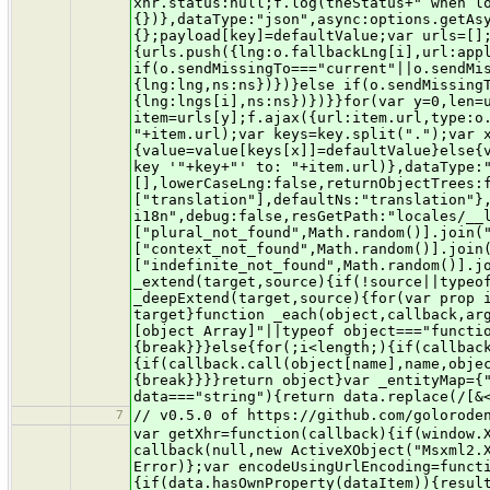
7
// v0.5.0 of https://github.com/golorode
var getXhr=function(callback){if(window.XMLHttpRequest){return callback(null,new XMLHttpRequest)}else if(window.ActiveXObject){try{return callback(null,new ActiveXObject("Msxml2.XMLHTTP"))}catch(e){return callback(null,new ActiveXObject("Microsoft.XMLHTTP"))}}return callback(new Error)};var encodeUsingUrlEncoding=function(data){if(typeof data==="string"){return data}var result=[];for(var dataItem in data){if(data.hasOwnProperty(dataItem)){result.push(encodeURIComponent(dataItem)+"="+encodeURIComponent(data[dataItem]))}}return result.join("&")};var utf8=function(text){text=text.replace(/\r\n/g,"\n");var result="";for(var i=0;i<text.length;i++){var c=text.charCodeAt(i);if(c<128){result+=String.fromCharCode(c)}else if(c>127&&c<2048){result+=String.fromCharCode(c>>6|192);result+=String.fromCharCode(c&63|128)}else{result+=String.fromCharCode(c>>12|224);result+=String.fromCharCode(c>>6&63|128);result+=String.fromCharCode(c&63|128)}}return result};var base64=function(text){var keyStr="ABCDEFGHIJKLMNOPQRSTUVWXYZabcdefghijklmnopqrstuvwxyz0123456789+/=";text=utf8(text);var result="",chr1,chr2,chr3,enc1,enc2,enc3,enc4,i=0;do{chr1=text.charCodeAt(i++);chr2=text.charCodeAt(i++);chr3=text.charCodeAt(i++);enc1=chr1>>2;enc2=(chr1&3)<<4|chr2>>4;enc3=(chr2&15)<<2|chr3>>6;enc4=chr3&63;if(isNaN(chr2)){enc3=enc4=64}else if(isNaN(chr3)){enc4=64}result+=keyStr.charAt(enc1)+keyStr.charAt(enc2)+keyStr.charAt(enc3)+keyStr.charAt(enc4);chr1=chr2=chr3="";enc1=enc2=enc3=enc4=""}while(i<text.length);return result};var mergeHeaders=function(){var result=arguments[0];for(var i=1;i<arguments.length;i++){var currentHeaders=arguments[i];for(var header in currentHeaders){if(currentHeaders.hasOwnProperty(header)){result[header]=currentHeaders[header]}}}return result};var ajax=function(method,url,options,callback){if(typeof options==="function"){callback=options;options={}}options.cache=options.cache||false;options.data=options.data||{};options.headers=options.headers||{};options.jsonp=options.jsonp||false;options.async=options.async===undefined?true:options.async;var headers=mergeHeaders({accept:"*/*","content-type":"application/x-www-form-urlencoded;charset=UTF-8"},ajax.headers,options.headers);var payload;if(headers["content-type"]==="application/json"){payload=JSON.stringify(options.data)}else{payload=encodeUsingUrlEncoding(options.data)}if(method==="GET"){var queryString=[];if(payload){queryString.push(payload);payload=null}if(!options.cache){queryString.push("_="+(new Date).getTime())}if(options.jsonp){queryString.push("callback="+options.jsonp);queryString.push("jsonp="+options.jsonp)}queryString=queryString.join("&");if(queryString.length>1){if(url.indexOf("?")>-1){url+="&"+queryString}else{url+="?"+queryString}}if(options.jsonp){var head=document.getElementsByTagName("head")[0];var script=document.createElement("script");script.type="text/javascript";script.src=url;head.appendChild(script);return}}getXhr(function(err,xhr){if(err)return callback(err)