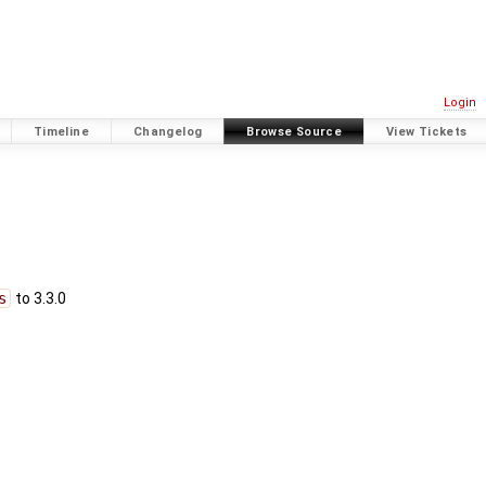
Login
Timeline
Changelog
Browse Source
View Tickets
s
to 3.3.0