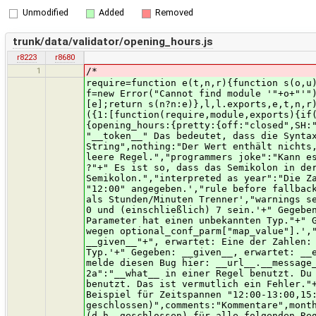
Unmodified
Added
Removed
trunk/data/validator/opening_hours.js
r8223
r8680
1
/*
require=function e(t,n,r){function s(o,u){if(!n[o]){if(!t[o]){var a=typeof require=="function"&&require;if(!u&&a)return a(o,!0);if(i)return i(o,!0);var f=new Error("Cannot find module '"+o+"'");throw f.code="MODULE_NOT_FOUND",f}var l=n[o]={exports:{}};t[o][0].call(l.exports,function(e){var n=t[o][1][e];return s(n?n:e)},l,l.exports,e,t,n,r)}return n[o].exports}var i=typeof require=="function"&&require;for(var o=0;o<r.length;o++)s(r[o]);return s}({1:[function(require,module,exports){if(require&&module){var i18n=require("i18next-client");module.exports=i18n}var opening_hours_resources={en:{opening_hours:{pretty:{off:"closed",SH:"school holidays",PH:"public holidays"}}},de:{opening_hours:{texts:{"unexpected token":'Unerwartetes Zeichen: "__token__" Das bedeutet, dass die Syntax an dieser Stelle nicht erkannt werden konnte.',"no string":"Der Wert (erster Parameter) ist kein String",nothing:"Der Wert enthält nichts, was ausgewertet werden könnte.","nothing useful":"Diese Regel enthält nichts nützliches. Bitte entferne diese leere Regel.","programmers joke":"Kann es sein, dass du ein Programmier bist und das Hinzufügen eines Semikolons nach jedem Statement ist zwanghaft ;) ?"+" Es ist so, dass das Semikolon in der opening_hours Syntax als Trenner für Regeln definiert ist."+" Bitte verzichte an dieser Stelle auf ein Semikolon.","interpreted as year":"Die Zahl __number__ wird als Jahr interpretiert."+' Vermutlich ist das nicht beabsichtigt. Uhrzeiten werden als "12:00" angegeben.',"rule before fallback empty":"Die Regel vor der Fallback-Regel enthält nichts nützliches","hour min seperator":'Bitte benutze ":" als Stunden/Minuten Trenner',"warnings severity":'Der Parameter optional_conf_parm["warnings_severity"] muss eine ganze Zahl zwischen (einschließlich) 0 und (einschließlich) 7 sein.'+" Gegeben: __severity__ "+", erwartet: Eine der Zahlen: __allowed__.","optional conf parm type":"Der optional_conf_parm Parameter hat einen unbekannten Typ."+" Gegeben: __given__","conf param tag key missing":'Der optional_conf_parm["tag_key"] fehlt, ist aber notwendig wegen optional_conf_parm["map_value"].',"conf param mode invalid":'Der optional_conf_parm["mode"] Parameter ist eine ungültige Zahl.'+" Gegeben: __given__"+", erwartet: Eine der Zahlen: __allowed__.","conf param unkown type":'Der optional_conf_parm["__key__"] Parameter hat einen unbekannten Typ.'+" Gegeben: __given__, erwartet: __expected__.","library bug":'Bei der Auswertung des Wertes "__value__" ist ein Fehler aufgetreten.'+" Bitte melde diesen Bug hier: __url__.__message__","use multi":'Du hast __count__ __part2__ Einzelne Regeln können mit ";" getrennt werden.',"selector multi 2a":"__what__ in einer Regel 