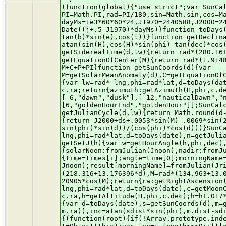
(function(global){"use strict";var SunCalc;if(typeof exports!=="undefined"){SunCalc=exports}else{SunCalc=global.SunCalc={}}var PI=Math.PI,rad=PI/180,sin=Math.sin,cos=Math.cos,tan=Math.tan,asin=Math.asin,atan=Math.atan2,acos=Math.acos;var dayMs=1e3*60*60*24,J1970=2440588,J2000=2451545;function toJulian(date){return date.valueOf()/dayMs-.5+J1970}function fromJulian(j){return new Date((j+.5-J1970)*dayMs)}function toDays(date){return toJulian(date)-J2000}var e=rad*23.4397;function getRightAscension(l,b){return atan(sin(l)*cos(e)-tan(b)*sin(e),cos(l))}function getDeclination(l,b){return asin(sin(b)*cos(e)+cos(b)*sin(e)*sin(l))}function getAzimuth(H,phi,dec){return atan(sin(H),cos(H)*sin(phi)-tan(dec)*cos(phi))}function getAltitude(H,phi,dec){return asin(sin(phi)*sin(dec)+cos(phi)*cos(dec)*cos(H))}function getSiderealTime(d,lw){return rad*(280.16+360.9856235*d)-lw}function getSolarMeanAnomaly(d){return rad*(357.5291+.98560028*d)}function getEquationOfCenter(M){return rad*(1.9148*sin(M)+.02*sin(2*M)+3e-4*sin(3*M))}function getEclipticLongitude(M,C){var P=rad*102.9372;return M+C+P+PI}function getSunCoords(d){var M=getSolarMeanAnomaly(d),C=getEquationOfCenter(M),L=getEclipticLongitude(M,C);return{dec:getDeclination(L,0),ra:getRightAscension(L,0)}}SunCalc.getPosition=function(date,lat,lng){var lw=rad*-lng,phi=rad*lat,d=toDays(date),c=getSunCoords(d),th=getSiderealTime(d,lw),H=th-c.ra;return{azimuth:getAzimuth(H,phi,c.dec),altitude:getAltitude(H,phi,c.dec)}};var times=[[-.83,"sunrise","sunset"],[-.3,"sunriseEnd","sunsetStart"],[-6,"dawn","dusk"],[-12,"nauticalDawn","nauticalDusk"],[-18,"nightEnd","night"],[6,"goldenHourEnd","goldenHour"]];SunCalc.addTime=function(angle,riseName,setName){times.push([angle,riseName,setName])};var J0=9e-4;function getJulianCycle(d,lw){return Math.round(d-J0-lw/(2*PI))}function getApproxTransit(Ht,lw,n){return J0+(Ht+lw)/(2*PI)+n}function getSolarTransitJ(ds,M,L){return J2000+ds+.0053*sin(M)-.0069*sin(2*L)}function getHourAngle(h,phi,d){return acos((sin(h)-sin(phi)*sin(d))/(cos(phi)*cos(d)))}SunCalc.getTimes=function(date,lat,lng){var lw=rad*-lng,phi=rad*lat,d=toDays(date),n=getJulianCycle(d,lw),ds=getApproxTransit(0,lw,n),M=getSolarMeanAnomaly(ds),C=getEquationOfCenter(M),L=getEclipticLongitude(M,C),dec=getDeclination(L,0),Jnoon=getSolarTransitJ(ds,M,L);function getSetJ(h){var w=getHourAngle(h,phi,dec),a=getApproxTransit(w,lw,n);return getSolarTransitJ(a,M,L)}var result={solarNoon:fromJulian(Jnoon),nadir:fromJulian(Jnoon-.5)};var i,len,time,angle,morningName,eveningName,Jset,Jrise;for(i=0,len=times.length;i<len;i+=1){time=times[i];angle=time[0];morningName=time[1];eveningName=time[2];Jset=getSetJ(angle*rad);Jrise=Jnoon-(Jset-Jnoon);result[morningName]=fromJulian(Jrise);result[eveningName]=fromJulian(Jset)}return result};function getMoonCoords(d){var L=rad*(218.316+13.176396*d),M=rad*(134.963+13.064993*d),F=rad*(93.272+13.22935*d),l=L+rad*6.289*sin(M),b=rad*5.128*sin(F),dt=385001-20905*cos(M);return{ra:getRightAscension(l,b),dec:getDeclination(l,b),dist:dt}}SunCalc.getMoonPosition=function(date,lat,lng){var lw=rad*-lng,phi=rad*lat,d=toDays(date),c=getMoonCoords(d),H=getSiderealTime(d,lw)-c.ra,h=getAltitude(H,phi,c.dec);h=h+.017*rad/tan(h+10.26*rad/(h+5.1*ra