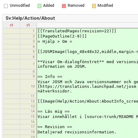
Unmodified
Added
Removed
Modified
Sv:Help/Action/About
v1
v1
1
[[TranslatedPages(revision=22)]]
2
[[PageOutline(2-9)]]
3
= Hjälp > Om =
4
5
[[JOSMImage(logo_48x48x32,middle,margin-
6
**Visar Om-dialogfönstret** med versions
7
information om JOSM.
8
9
== Info ==
Visar JOSM och Java versionsnummer och g
10
[https://translations.launchpad.net/josm
nätverkssidor.
11
12
[[Image(Help/Action/About:AboutInfo_scre
13
14
== Läs mig ==
15
Visar innehållet i [source:trunk/README 
16
17
== Revision ==
18
Detaljerad revisionsinformation.
19