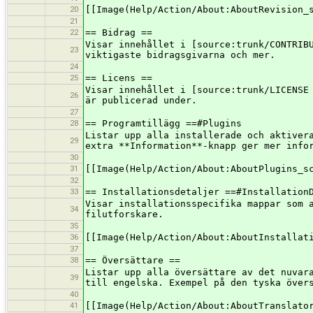
20
[[Image(Help/Action/About:AboutRevision_
21
22
== Bidrag ==
Visar innehållet i [source:trunk/CONTRIB
23
viktigaste bidragsgivarna och mer.
24
25
== Licens ==
Visar innehållet i [source:trunk/LICENSE
26
är publicerad under.
27
28
== Programtillägg ==#Plugins
Listar upp alla installerade och aktiver
29
extra **Information**-knapp ger mer info
30
31
[[Image(Help/Action/About:AboutPlugins_s
32
33
== Installationsdetaljer ==#Installation
Visar installationsspecifika mappar som 
34
filutforskare.
35
36
[[Image(Help/Action/About:AboutInstallat
37
38
== Översättare ==
Listar upp alla översättare av det nuvar
39
till engelska. Exempel på den tyska över
40
41
[[Image(Help/Action/About:AboutTranslato