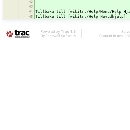
42
43
----
44
Tillbaka till [wikitr:/Help/Menu/Help Hj
Tillbaka till [wikitr:/Help Huvudhjälp]
45
Powered by
Trac 1.6
Serv
By
Edgewall Software
.
Content is availab