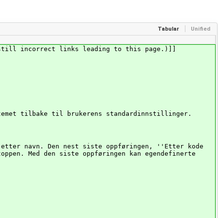
Tabular
Unified
still incorrect links leading to this page.)]]
temet tilbake til brukerens standardinnstillinger.
 etter navn. Den nest siste oppføringen, ''Etter kode
toppen. Med den siste oppføringen kan egendefinerte