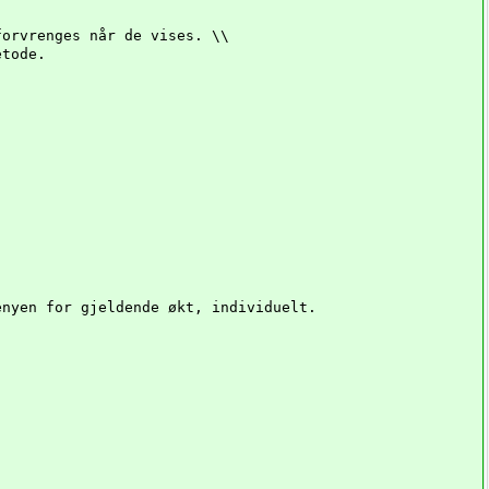
forvrenges når de vises. \\
etode.
enyen for gjeldende økt, individuelt.