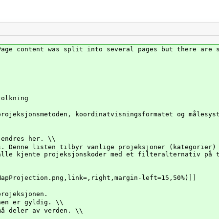
Page content was split into several pages but there are 
tolkning
projeksjonsmetoden, koordinatvisningsformatet og målesys
 endres her. \\
s. Denne listen tilbyr vanlige projeksjoner (kategorier)
alle kjente projeksjonskoder med et filteralternativ på 
MapProjection.png,link=,right,margin-left=15,50%)]]
projeksjonen.
en er gyldig. \\
å deler av verden. \\