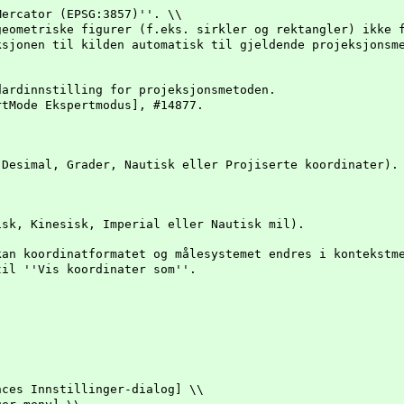
Mercator (EPSG:3857)''. \\
geometriske figurer (f.eks. sirkler og rektangler) ikke 
ksjonen til kilden automatisk til gjeldende projeksjonsm
ardinnstilling for projeksjonsmetoden.
tMode Ekspertmodus], #14877.
(Desimal, Grader, Nautisk eller Projiserte koordinater).
isk, Kinesisk, Imperial eller Nautisk mil).
kan koordinatformatet og målesystemet endres i kontekstm
til ''Vis koordinater som''.
nces Innstillinger-dialog] \\