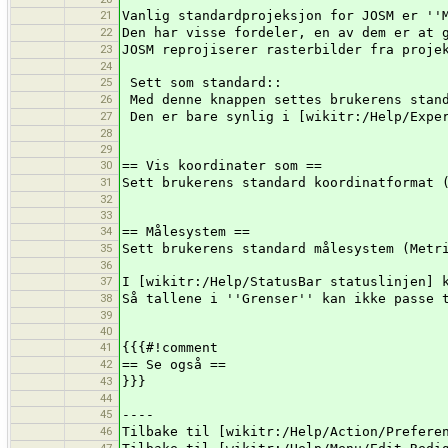
21
Vanlig standardprojeksjon for JOSM er ''
22
Den har visse fordeler, en av dem er at 
23
JOSM reprojiserer rasterbilder fra proje
24
25
Sett som standard::
26
Med denne knappen settes brukerens stand
27
Den er bare synlig i [wikitr:/Help/Exper
28
29
30
== Vis koordinater som ==
31
Sett brukerens standard koordinatformat 
32
33
34
== Målesystem ==
35
Sett brukerens standard målesystem (Metr
36
37
I [wikitr:/Help/StatusBar statuslinjen] 
38
Så tallene i ''Grenser'' kan ikke passe 
39
40
41
{{{#!comment
42
== Se også ==
43
}}}
44
45
----
46
Tilbake til [wikitr:/Help/Action/Prefere