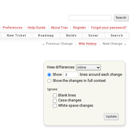
Preferences
Help/Guide
About Trac
Register
Forgot your password?
New Ticket
Roadmap
Builds
Sonar
Search
← Previous Change
Wiki History
Next Change →
View differences
Show
lines around each change
Show the changes in full context
Ignore:
Blank lines
Case changes
White space changes