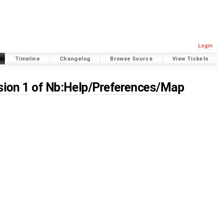
Login
Timeline
Changelog
Browse Source
View Tickets
sion 1
of
Nb:Help/Preferences/Map