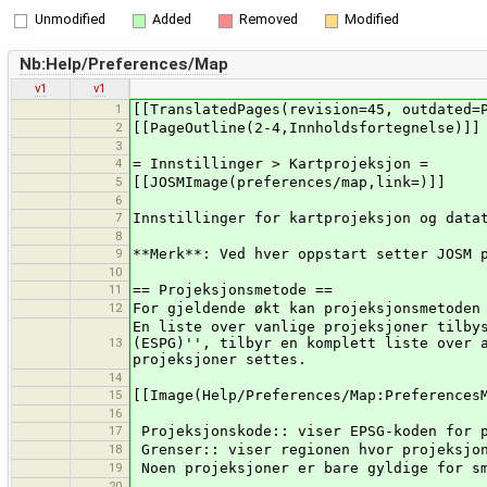
Unmodified
Added
Removed
Modified
Nb:Help/Preferences/Map
v1
v1
1
[[TranslatedPages(revision=45, outdated=
2
[[PageOutline(2-4,Innholdsfortegnelse)]]
3
4
= Innstillinger > Kartprojeksjon =
5
[[JOSMImage(preferences/map,link=)]]
6
7
Innstillinger for kartprojeksjon og data
8
9
**Merk**: Ved hver oppstart setter JOSM 
10
11
== Projeksjonsmetode ==
12
For gjeldende økt kan projeksjonsmetoden
En liste over vanlige projeksjoner tilby
13
(ESPG)'', tilbyr en komplett liste over 
projeksjoner settes.
14
15
[[Image(Help/Preferences/Map:Preferences
16
17
Projeksjonskode:: viser EPSG-koden for 
18
Grenser:: viser regionen hvor projeksjon
19
Noen projeksjoner er bare gyldige for sm
20