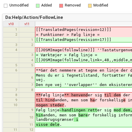
Unmodified
Added
Removed
Modified
Da:Help/Action/FollowLine
v10
v11
1
[[TranslatedPages(revision=12)]]
2
= Funktioner > Følg linje =
[[TranslatedPages(revision=17)]]
1
3
2
4
[[JOSMImage(followline)]] ''Tastaturgenv
3
= Værktøjer > Følg linje =
[[JOSMImage(followline,link=,48,,middle,
4
5
5
6
**Gør det nemmere at tegne en linje der 
Mens du er i Tegnetilstand, fortsætter F
6
vej.
Den nye vej ''overlapper'' den eksistere
7
7
8
8
**
Følg linje
** henvend
er sig
til dem
der 
9
til hind
anden, men som
ha
r forskellig
e
in
10
nogen steder
.
9
Følg linje
-handlingen rett
er sig
mod dem
hin
anden, men som
bære
r forskellig infor
10
landbrugsgrænser
i
visse dele
.
11
11
12