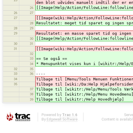
25
den blot udvides manuelt indtil der er e
[[Image(Help/Action/FollowLine:followlin
26
26
27
27
[[Image(wiki:Help/Action/FollowLine:foll
Resultatet: meget tid sparet og ingen sp
28
28
29
29
Resultatet: en masse sparet tid og ingen
[[Image(Help/Action/FollowLine:followlin
30
30
31
31
[[Image(wiki:Help/Action/FollowLine:foll
32
33
== Se også ==
* Menupunktet vises kun i [wikitr:/Help/
34
32
35
33
36
----
34
Tilbage til [Menu/Tools Menuen Funktione
35
Tilbage til [wiki:/Da:Help Hjælpeforside
37
Tilbage til [wikitr:/Help/Menu/Tools Vær
38
Tilbage til [wikitr:/Help/Menu Hovedmenu
Tilbage til [wikitr:/Help Hovedhjælp]
39
Powered by
Trac 1.6
Serv
By
Edgewall Software
.
Content is availab