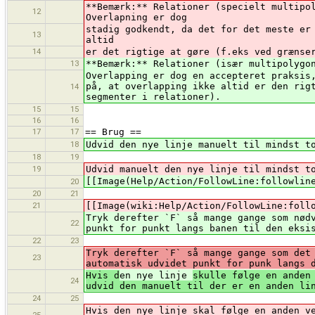
**Bemærk:** Relationer (specielt multipo
12
Overlapning er dog
stadig godkendt, da det for det meste er
13
altid
14
er det rigtige at gøre (f.eks ved grænse
13
**Bemærk:** Relationer (især multipolygo
Overlapping er dog en accepteret praksis
på, at overlapping ikke altid er den rig
14
segmenter i relationer).
15
15
16
16
17
17
== Brug ==
18
Udvid den nye linje manuelt til mindst t
18
19
19
Udvid manuelt den nye linje til mindst t
[[Image(Help/Action/FollowLine:followlin
20
20
21
21
[[Image(wiki:Help/Action/FollowLine:foll
Tryk derefter `F` så mange gange som nød
22
punkt for punkt langs banen til den eksi
22
23
Tryk derefter `F` så mange gange som det
23
automatisk udvidet punkt for punk langs 
Hvis d
en nye linje
skulle følge en anden
24
udvid den manuelt til der er en anden li
24
25
Hvis den nye linje skal følge en anden v