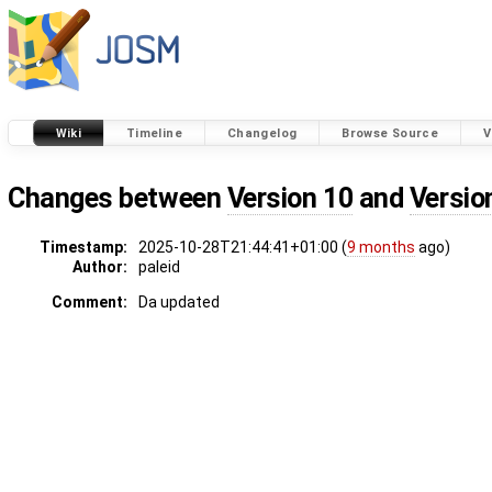
Wiki
Timeline
Changelog
Browse Source
V
Changes between
Version 10
and
Versio
Timestamp:
2025-10-28T21:44:41+01:00 (
9 months
ago)
Author:
paleid
Comment:
Da updated