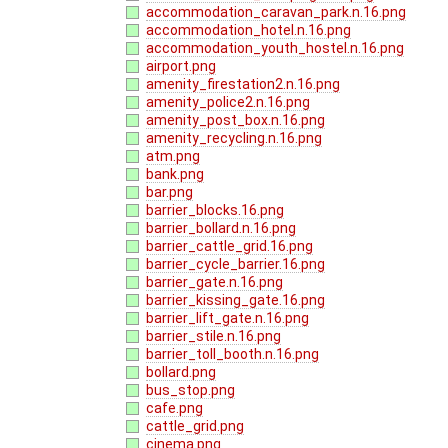
accommodation_caravan_park.n.16.png
accommodation_hotel.n.16.png
accommodation_youth_hostel.n.16.png
airport.png
amenity_firestation2.n.16.png
amenity_police2.n.16.png
amenity_post_box.n.16.png
amenity_recycling.n.16.png
atm.png
bank.png
bar.png
barrier_blocks.16.png
barrier_bollard.n.16.png
barrier_cattle_grid.16.png
barrier_cycle_barrier.16.png
barrier_gate.n.16.png
barrier_kissing_gate.16.png
barrier_lift_gate.n.16.png
barrier_stile.n.16.png
barrier_toll_booth.n.16.png
bollard.png
bus_stop.png
cafe.png
cattle_grid.png
cinema.png