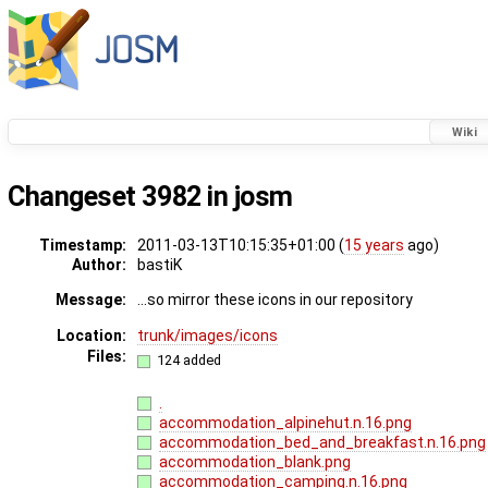
Wiki
Changeset 3982 in josm
Timestamp:
2011-03-13T10:15:35+01:00 (
15 years
ago)
Author:
bastiK
Message:
...so mirror these icons in our repository
Location:
trunk/images/icons
Files:
124 added
.
accommodation_alpinehut.n.16.png
accommodation_bed_and_breakfast.n.16.png
accommodation_blank.png
accommodation_camping.n.16.png