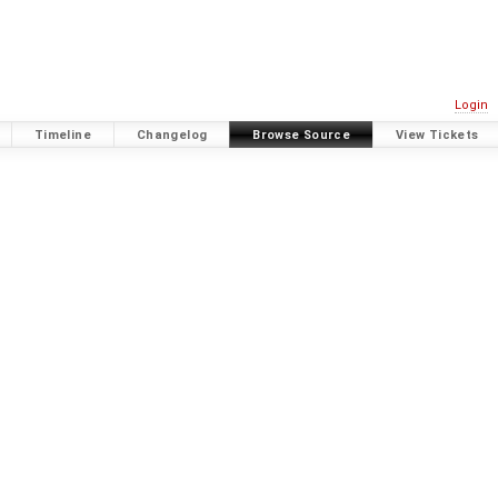
Login
Timeline
Changelog
Browse Source
View Tickets