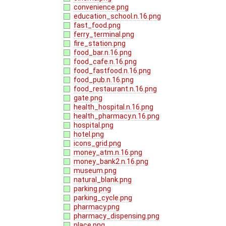
convenience.png
education_school.n.16.png
fast_food.png
ferry_terminal.png
fire_station.png
food_bar.n.16.png
food_cafe.n.16.png
food_fastfood.n.16.png
food_pub.n.16.png
food_restaurant.n.16.png
gate.png
health_hospital.n.16.png
health_pharmacy.n.16.png
hospital.png
hotel.png
icons_grid.png
money_atm.n.16.png
money_bank2.n.16.png
museum.png
natural_blank.png
parking.png
parking_cycle.png
pharmacy.png
pharmacy_dispensing.png
place.png