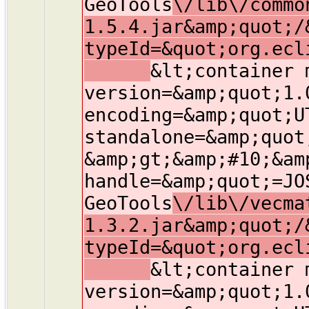
GeoTools
\/lib\/commo
1.5.4.jar&amp;quot;/
typeId=&quot;org.ecl
&lt;container 
version=&amp;quot;1.
encoding=&amp;quot;U
standalone=&amp;quot
&amp;gt;&amp;#10;&am
handle=&amp;quot;=JO
GeoTools
\/lib\/vecma
1.3.2.jar&amp;quot;/
typeId=&quot;org.ecl
&lt;container 
version=&amp;quot;1.