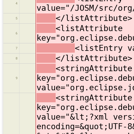
4
value="/JOSM/src/org
</listAttribute>
5
<listAttribute
6
key="org.eclipse.deb
<listEntry v
7
</listAttribute>
8
<stringAttribute
key="org.eclipse.deb
9
value="org.eclipse.j
<stringAttribute
key="org.eclipse.deb
value="&lt;?xml vers
encoding=&quot;UTF-8