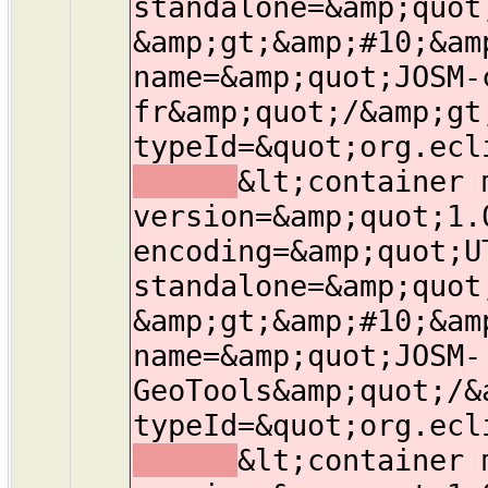
standalone=&amp;quot
&amp;gt;&amp;#10;&am
name=&amp;quot;JOSM-
fr&amp;quot;/&amp;gt
typeId=&quot;org.ecl
&lt;container 
version=&amp;quot;1.
encoding=&amp;quot;U
standalone=&amp;quot
&amp;gt;&amp;#10;&am
name=&amp;quot;JOSM-
GeoTools&amp;quot;/&
typeId=&quot;org.ecl
&lt;container 