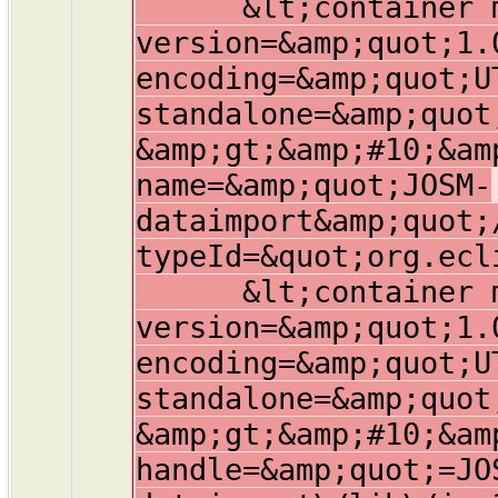
&lt;container mem
version=&amp;quot;1.
encoding=&amp;quot;U
standalone=&amp;quot
&amp;gt;&amp;#10;&am
name=&amp;quot;JOSM-
dataimport&amp;quot;
typeId=&quot;org.ecl
&lt;container mem
version=&amp;quot;1.
encoding=&amp;quot;U
standalone=&amp;quot
&amp;gt;&amp;#10;&am
handle=&amp;quot;=JO