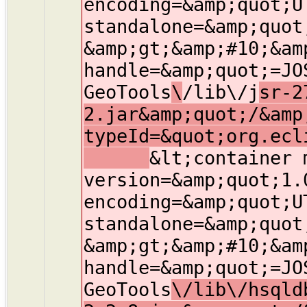
encoding=&amp;quot;U
standalone=&amp;quot
&amp;gt;&amp;#10;&am
handle=&amp;quot;=JO
GeoTools
\
/lib\/j
sr-2
2.jar&amp;quot;/&amp
typeId=&quot;org.ecl
&lt;container 
version=&amp;quot;1.
encoding=&amp;quot;U
standalone=&amp;quot
&amp;gt;&amp;#10;&am
handle=&amp;quot;=JO
GeoTools
\/lib\/hsqld