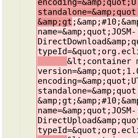
encoding=&amp;quot;U
standalone=&amp;quot
&amp;gt
;&amp;#10;&am
name=&amp;quot;JOSM-
DirectDownload&amp;q
typeId=&quot;org.ecl
&lt;container 
version=&amp;quot;1.
encoding=&amp;quot;U
standalone=&amp;quot
&amp;gt;&amp;#10;&am
name=&amp;quot;JOSM-
DirectUpload&amp;quo
typeId=&quot;org.ecl