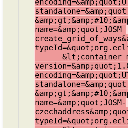
encoding=&amp;quot;U
standalone=&amp;quot
&amp;gt;&amp;#10;&am
name=&amp;quot;JOSM-
create_grid_of_ways&
typeId=&quot;org.ecl
&lt;container mem
version=&amp;quot;1.
encoding=&amp;quot;U
standalone=&amp;quot
&amp;gt;&amp;#10;&am
name=&amp;quot;JOSM-
czechaddress&amp;quo
typeId=&quot;org.ecl