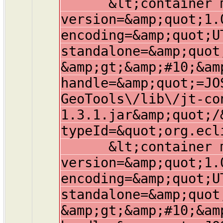
&lt;container mem
version=&amp;quot;1.
encoding=&amp;quot;U
standalone=&amp;quot
&amp;gt;&amp;#10;&am
handle=&amp;quot;=JO
GeoTools\/lib\/jt-co
1.3.1.jar&amp;quot;/
typeId=&quot;org.ecl
&lt;container mem
version=&amp;quot;1.
encoding=&amp;quot;U
standalone=&amp;quot
&amp;gt;&amp;#10;&am