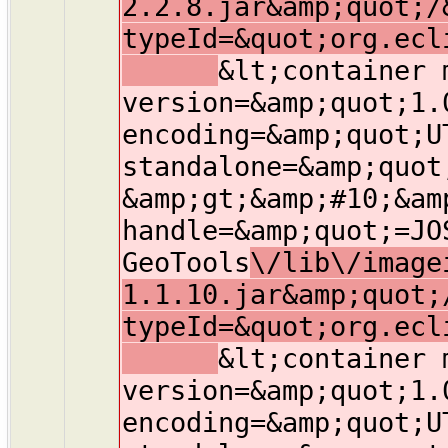
2.2.8.jar&amp;quot;/
typeId=&quot;org.ecl
&lt;container 
version=&amp;quot;1.
encoding=&amp;quot;U
standalone=&amp;quot
&amp;gt;&amp;#10;&am
handle=&amp;quot;=JO
GeoTools
\/lib\/image
1.1.10.jar&amp;quot;
typeId=&quot;org.ecl
&lt;container 
version=&amp;quot;1.
encoding=&amp;quot;U