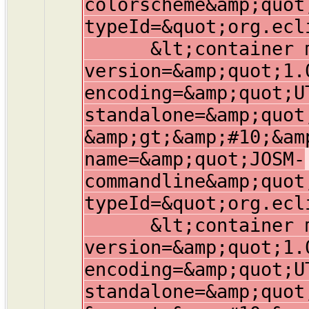
colorscheme&amp;quot
typeId=&quot;org.ecl
&lt;container mem
version=&amp;quot;1.
encoding=&amp;quot;U
standalone=&amp;quot
&amp;gt;&amp;#10;&am
name=&amp;quot;JOSM-
commandline&amp;quot
typeId=&quot;org.ecl
&lt;container mem
version=&amp;quot;1.
encoding=&amp;quot;U
standalone=&amp;quot