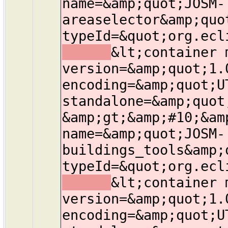
name=&amp;quot;JOSM-
areaselector&amp;quo
typeId=&quot;org.ecl
&lt;container 
version=&amp;quot;1.
encoding=&amp;quot;U
standalone=&amp;quot
&amp;gt;&amp;#10;&am
name=&amp;quot;JOSM-
buildings_tools&amp;
typeId=&quot;org.ecl
&lt;container 
version=&amp;quot;1.
encoding=&amp;quot;U