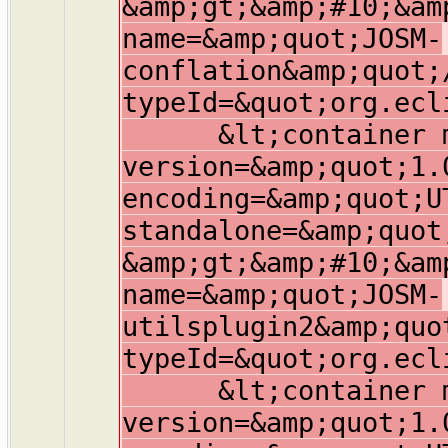
&amp;gt;&amp;#10;&am
name=&amp;quot;JOSM-
conflation&amp;quot;
typeId=&quot;org.ecl
&lt;container mem
version=&amp;quot;1.
encoding=&amp;quot;U
standalone=&amp;quot
&amp;gt;&amp;#10;&am
name=&amp;quot;JOSM-
utilsplugin2&amp;quo
typeId=&quot;org.ecl
&lt;container mem
version=&amp;quot;1.