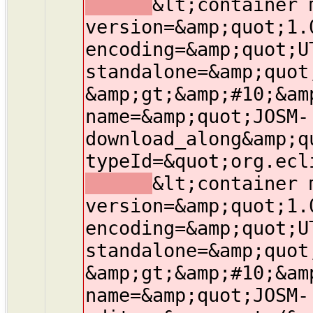
&lt;container 
version=&amp;quot;1.
encoding=&amp;quot;U
standalone=&amp;quot
&amp;gt;&amp;#10;&am
name=&amp;quot;JOSM-
download_along&amp;q
typeId=&quot;org.ecl
&lt;container 
version=&amp;quot;1.
encoding=&amp;quot;U
standalone=&amp;quot
&amp;gt;&amp;#10;&am
name=&amp;quot;JOSM-