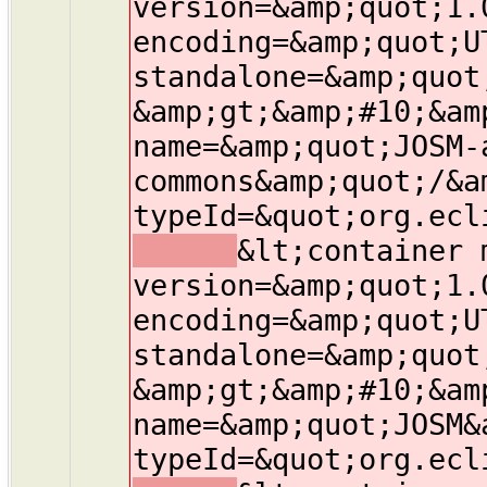
version=&amp;quot;1.
encoding=&amp;quot;U
standalone=&amp;quot
&amp;gt;&amp;#10;&am
name=&amp;quot;JOSM-
commons&amp;quot;/&a
typeId=&quot;org.ecl
&lt;container 
version=&amp;quot;1.
encoding=&amp;quot;U
standalone=&amp;quot
&amp;gt;&amp;#10;&am
name=&amp;quot;JOSM&
typeId=&quot;org.ecl