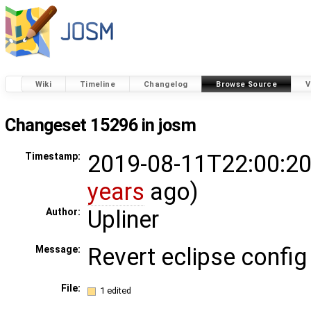
Wiki
Timeline
Changelog
Browse Source
V
Changeset 15296 in josm
2019-08-11T22:00:20
Timestamp:
years
ago)
Upliner
Author:
Revert eclipse confi
Message:
File:
1 edited