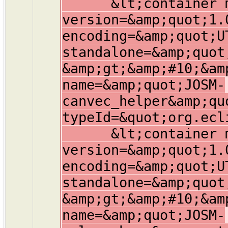
&lt;container mem
version=&amp;quot;1.
encoding=&amp;quot;U
standalone=&amp;quot
&amp;gt;&amp;#10;&am
name=&amp;quot;JOSM-
canvec_helper&amp;qu
typeId=&quot;org.ecl
&lt;container mem
version=&amp;quot;1.
encoding=&amp;quot;U
standalone=&amp;quot
&amp;gt;&amp;#10;&am
name=&amp;quot;JOSM-