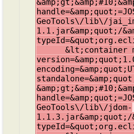
&amp;gt;&amp;#10;&am
handle=&amp;quot;=JO
GeoTools\/lib\/jai_i
1.1.jar&amp;quot;/&a
typeId=&quot;org.ecl
&lt;container mem
version=&amp;quot;1.
encoding=&amp;quot;U
standalone=&amp;quot
&amp;gt;&amp;#10;&am
handle=&amp;quot;=JO
GeoTools\/lib\/jdom-
1.1.3.jar&amp;quot;/
typeId=&quot;org.ecl