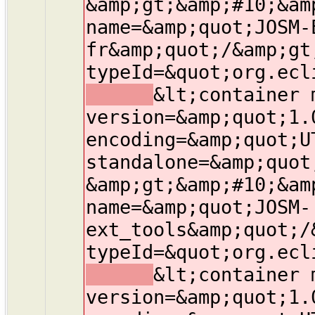
&amp;gt;&amp;#10;&am
name=&amp;quot;JOSM-
fr&amp;quot;/&amp;gt
typeId=&quot;org.ecl
&lt;container 
version=&amp;quot;1.
encoding=&amp;quot;U
standalone=&amp;quot
&amp;gt;&amp;#10;&am
name=&amp;quot;JOSM-
ext_tools&amp;quot;/
typeId=&quot;org.ecl
&lt;container 
version=&amp;quot;1.