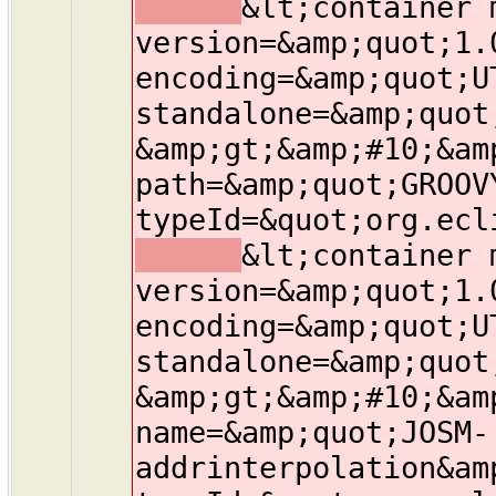
&lt;container 
version=&amp;quot;1.
encoding=&amp;quot;U
standalone=&amp;quot
&amp;gt;&amp;#10;&am
path=&amp;quot;GROOV
typeId=&quot;org.ecl
&lt;container 
version=&amp;quot;1.
encoding=&amp;quot;U
standalone=&amp;quot
&amp;gt;&amp;#10;&am
name=&amp;quot;JOSM-
addrinterpolation&am