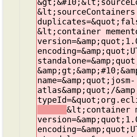
&gt;&#10;&lt;sourceL
&lt;sourceContainers
duplicates=&quot;fal
&lt;container mement
version=&amp;quot;1.
encoding=&amp;quot;U
standalone=&amp;quot
&amp;gt;&amp;#10;&am
name=&amp;quot;josm-
atlas&amp;quot;/&amp
typeId=&quot;org.ecl
&lt;container 
version=&amp;quot;1.
encoding=&amp;quot;U