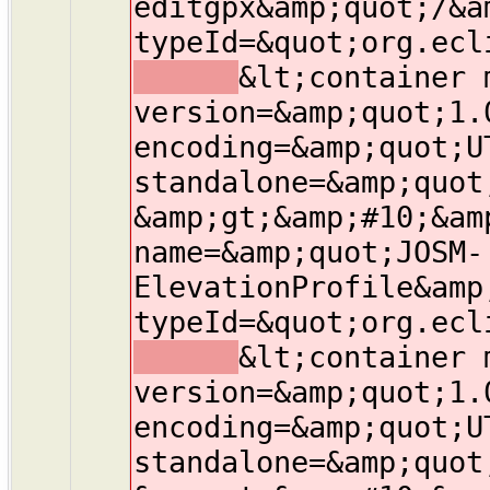
editgpx&amp;quot;/&a
typeId=&quot;org.ecl
&lt;container 
version=&amp;quot;1.
encoding=&amp;quot;U
standalone=&amp;quot
&amp;gt;&amp;#10;&am
name=&amp;quot;JOSM-
ElevationProfile&amp
typeId=&quot;org.ecl
&lt;container 
version=&amp;quot;1.
encoding=&amp;quot;U
standalone=&amp;quot