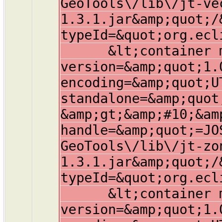
GeoTools\/lib\/jt-ve
1.3.1.jar&amp;quot;/
typeId=&quot;org.ecl
&lt;container mem
version=&amp;quot;1.
encoding=&amp;quot;U
standalone=&amp;quot
&amp;gt;&amp;#10;&am
handle=&amp;quot;=JO
GeoTools\/lib\/jt-zo
1.3.1.jar&amp;quot;/
typeId=&quot;org.ecl
&lt;container mem
version=&amp;quot;1.