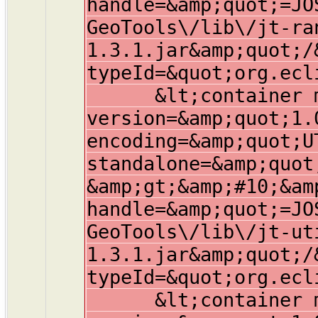
handle=&amp;quot;=JO
GeoTools\/lib\/jt-ra
1.3.1.jar&amp;quot;/
typeId=&quot;org.ecl
&lt;container mem
version=&amp;quot;1.
encoding=&amp;quot;U
standalone=&amp;quot
&amp;gt;&amp;#10;&am
handle=&amp;quot;=JO
GeoTools\/lib\/jt-ut
1.3.1.jar&amp;quot;/
typeId=&quot;org.ecl
&lt;container mem