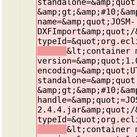
standalone=&amp;quot
&amp;gt;&amp;#10;&am
name=&amp;quot;JOSM-
DXFImport&amp;quot;/
typeId=&quot;org.ecl
&lt;container 
version=&amp;quot;1.
encoding=&amp;quot;U
standalone=&amp;quot
&amp;gt;&amp;#10;&am
handle=&amp;quot;=JO
2.4.4.jar&amp;quot;/
typeId=&quot;org.ecl
&lt;container 