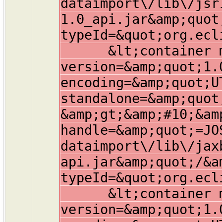
dataimport\/lib\/jsr
1.0_api.jar&amp;quot
typeId=&quot;org.ecl
&lt;container mem
version=&amp;quot;1.
encoding=&amp;quot;U
standalone=&amp;quot
&amp;gt;&amp;#10;&am
handle=&amp;quot;=JO
dataimport\/lib\/jax
api.jar&amp;quot;/&a
typeId=&quot;org.ecl
&lt;container mem
version=&amp;quot;1.