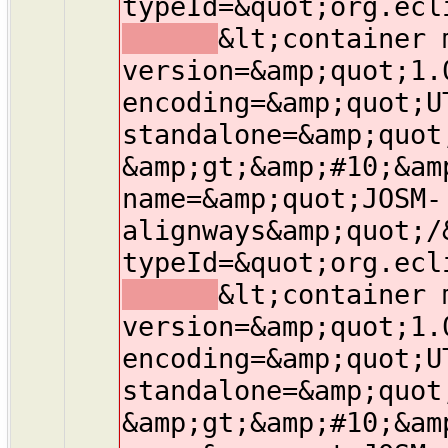
typeId=&quot;org.ecl
&lt;container 
version=&amp;quot;1.
encoding=&amp;quot;U
standalone=&amp;quot
&amp;gt;&amp;#10;&am
name=&amp;quot;JOSM-
alignways&amp;quot;/
typeId=&quot;org.ecl
&lt;container 
version=&amp;quot;1.
encoding=&amp;quot;U
standalone=&amp;quot
&amp;gt;&amp;#10;&am