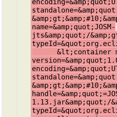
encoding=&amp;quot;U
standalone=&amp;quot
&amp;gt;&amp;#10;&am
name=&amp;quot;JOSM-
jts&amp;quot;/&amp;g
typeId=&quot;org.ecl
&lt;container mem
version=&amp;quot;1.
encoding=&amp;quot;U
standalone=&amp;quot
&amp;gt;&amp;#10;&am
handle=&amp;quot;=JO
1.13.jar&amp;quot;/&
typeId=&quot;org.ecl