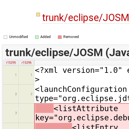
trunk/eclipse/JOSM
Unmodified
Added
Removed
trunk/eclipse/JOSM (Java
r15295
r15296
<?xml version="1.0" 
1
1
>
<launchConfiguration
2
2
type="org.eclipse.jd
<listAttribute
3
key="org.eclipse.deb
<listEntry