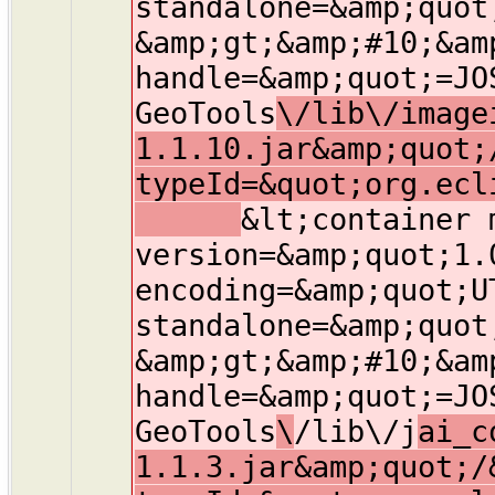
standalone=&amp;quot
&amp;gt;&amp;#10;&am
handle=&amp;quot;=JO
GeoTools
\/lib\/image
1.1.10.jar&amp;quot;
typeId=&quot;org.ecl
&lt;container 
version=&amp;quot;1.
encoding=&amp;quot;U
standalone=&amp;quot
&amp;gt;&amp;#10;&am
handle=&amp;quot;=JO
GeoTools
\
/lib\/j
ai_c
1.1.3.jar&amp;quot;/