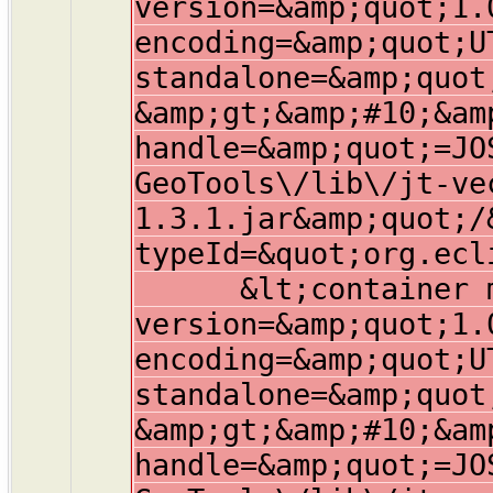
version=&amp;quot;1.
encoding=&amp;quot;U
standalone=&amp;quot
&amp;gt;&amp;#10;&am
handle=&amp;quot;=JO
GeoTools\/lib\/jt-ve
1.3.1.jar&amp;quot;/
typeId=&quot;org.ecl
&lt;container mem
version=&amp;quot;1.
encoding=&amp;quot;U
standalone=&amp;quot
&amp;gt;&amp;#10;&am
handle=&amp;quot;=JO