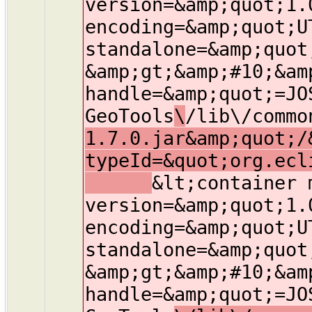
version=&amp;quot;1.
encoding=&amp;quot;U
standalone=&amp;quot
&amp;gt;&amp;#10;&am
handle=&amp;quot;=JO
GeoTools
\
/lib\/commo
1.7.0.jar&amp;quot;/
typeId=&quot;org.ecl
&lt;container 
version=&amp;quot;1.
encoding=&amp;quot;U
standalone=&amp;quot
&amp;gt;&amp;#10;&am
handle=&amp;quot;=JO