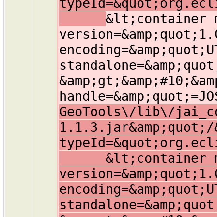
typeId=&quot;org.ecl
&lt;container 
version=&amp;quot;1.
encoding=&amp;quot;U
standalone=&amp;quot
&amp;gt;&amp;#10;&am
handle=&amp;quot;=JO
GeoTools\/lib\/jai_c
1.1.3.jar&amp;quot;/
typeId=&quot;org.ecl
&lt;container mem
version=&amp;quot;1.
encoding=&amp;quot;U
standalone=&amp;quot