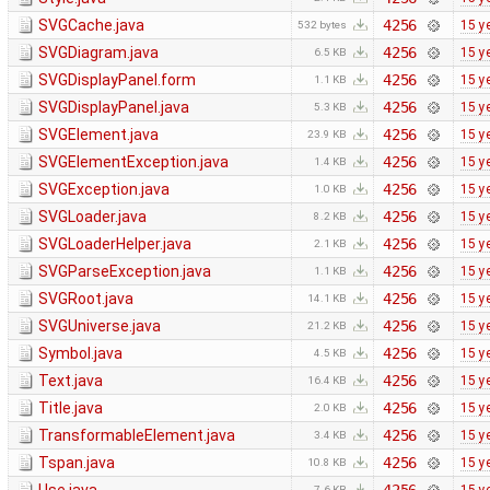
SVGCache.java
4256
15 y
532 bytes
SVGDiagram.java
4256
15 y
6.5 KB
SVGDisplayPanel.form
4256
15 y
1.1 KB
SVGDisplayPanel.java
4256
15 y
5.3 KB
SVGElement.java
4256
15 y
23.9 KB
SVGElementException.java
4256
15 y
1.4 KB
SVGException.java
4256
15 y
1.0 KB
SVGLoader.java
4256
15 y
8.2 KB
SVGLoaderHelper.java
4256
15 y
2.1 KB
SVGParseException.java
4256
15 y
1.1 KB
SVGRoot.java
4256
15 y
14.1 KB
SVGUniverse.java
4256
15 y
21.2 KB
Symbol.java
4256
15 y
4.5 KB
Text.java
4256
15 y
16.4 KB
Title.java
4256
15 y
2.0 KB
TransformableElement.java
4256
15 y
3.4 KB
Tspan.java
4256
15 y
10.8 KB
7.6 KB