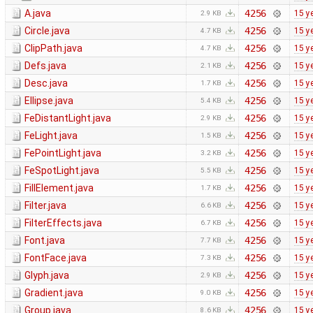
A.java
4256
15 y
2.9 KB
Circle.java
4256
15 y
4.7 KB
ClipPath.java
4256
15 y
4.7 KB
Defs.java
4256
15 y
2.1 KB
Desc.java
4256
15 y
1.7 KB
Ellipse.java
4256
15 y
5.4 KB
FeDistantLight.java
4256
15 y
2.9 KB
FeLight.java
4256
15 y
1.5 KB
FePointLight.java
4256
15 y
3.2 KB
FeSpotLight.java
4256
15 y
5.5 KB
FillElement.java
4256
15 y
1.7 KB
Filter.java
4256
15 y
6.6 KB
FilterEffects.java
4256
15 y
6.7 KB
Font.java
4256
15 y
7.7 KB
FontFace.java
4256
15 y
7.3 KB
Glyph.java
4256
15 y
2.9 KB
Gradient.java
4256
15 y
9.0 KB
Group.java
4256
15 y
8.6 KB