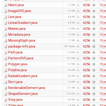
Hkern.java
4256
15 y
1.7 KB
ImageSVG.java
4256
15 y
9.2 KB
Line.java
4256
15 y
4.8 KB
LinearGradient.java
4256
15 y
6.6 KB
Marker.java
4256
15 y
7.5 KB
Metadata.java
4256
15 y
1.5 KB
MissingGlyph.java
4256
15 y
7.7 KB
package-info.java
4256
15 y
297 bytes
Path.java
4256
15 y
4.6 KB
PatternSVG.java
4256
15 y
10.2 KB
Polygon.java
4256
15 y
5.1 KB
Polyline.java
4256
15 y
4.4 KB
RadialGradient.java
4256
15 y
6.8 KB
Rect.java
4256
15 y
7.6 KB
RenderableElement.java
4256
15 y
5.1 KB
ShapeElement.java
4256
15 y
12.4 KB
Stop.java
4256
15 y
3.8 KB
Style.java
4256
15 y
2.4 KB