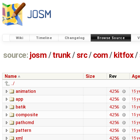
Wiki
Timeline
Changelog
Browse Source
V
source:
josm
/
trunk
/
src
/
com
/
kitfox
/
Name
Size
Rev
Age
../
animation
4256
15 y
app
4256
15 y
batik
4256
15 y
composite
4256
15 y
pathcmd
4256
15 y
pattern
4256
15 y
xml
4256
15 y