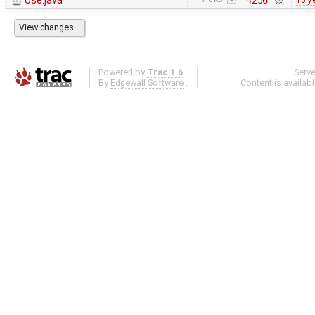
Use.java
4256
15 y
Powered by
Trac 1.6
Serv
By
Edgewall Software
.
Content is availab