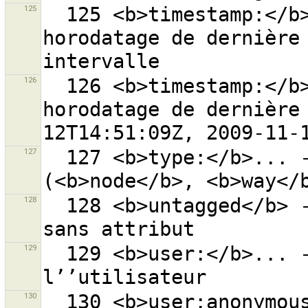
125
  125 <b>timestamp:</b>min/max - objets avec leur 
horodatage de dernière 
126
  126 <b>timestamp:</b>horodatage - objets avec cet 
horodatage de dernière
127
  127 <b>type:</b>... - objets du type correspondant 
128
  128 <b>untagged</b> - recherche tous les objets 
129
  129 <b>user:</b>... - objets modifiés par 
130
  130 <b>user:anonymous</b> - objets modifiés par des 