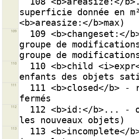
  108 <b>areasize:</b>... - chemins fermés avec la 
superficie donnée en m²
109
  109 <b>changeset:</b>... - objets avec l’’ID de 
groupe de modifications
110
  110 <b>child <i>expr</i></b> - recherche tous les 
111
  111 <b>closed</b> - recherche tous les chemins 
112
  112 <b>id:</b>... - objets avec l’’ID donné (0 pour 
113
  113 <b>incomplete</b> - recherche tous les objets 