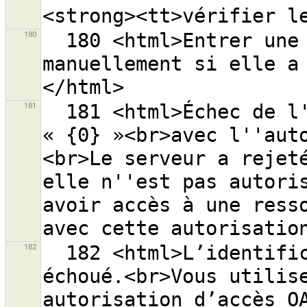
180
  180 <html>Entrer une autorisation d’accès 
manuellement si elle a
181
  181 <html>Échec de l''accès au serveur OSM 
« {0} »<br>avec l''aut
<br>Le serveur a rejeté
elle n''est pas autoris
avoir accès à une resso
182
  182 <html>L’identification au serveur ''{0}'' a 
échoué.<br>Vous utilise
autorisation d’accès O