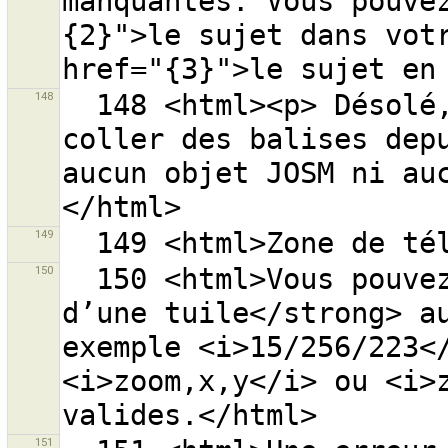
manquantes. Vous pouve
{2}">le sujet dans votr
148
  148 <html><p> Désolé, il n’est pas possible de 
coller des balises depu
aucun objet JOSM ni au
149
150
  150 <html>Vous pouvez entrer <strong>l’adresse 
d’une tuile</strong> au
exemple <i>15/256/223</
<i>zoom,x,y</i> ou <i>z
151