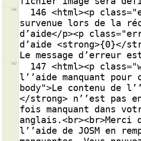
146
  146 <html><p class="error-header">Une erreur est 
survenue lors de la réc
d’aide</p><p class="err
d’aide <strong>{0}</str
147
  147 <html><p class="warning-header">Contenu de 
l’’aide manquant pour 
body">Le contenu de l’
</strong> n’’est pas en
fois manquant dans votr
anglais.<br><br>Merci d
l’’aide de JOSM en remp