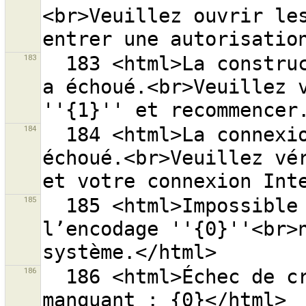
<br>Veuillez ouvrir les
183
  183 <html>La construction de l’adresse web ''{0}'' 
a échoué.<br>Veuillez v
184
  184 <html>La connexion à l’adresse web ''{0}'' a 
échoué.<br>Veuillez vér
185
  185 <html>Impossible de créer l’adresse web, car 
l’encodage ''{0}''<br>n
186
  186 <html>Échec de création du répertoire cache 