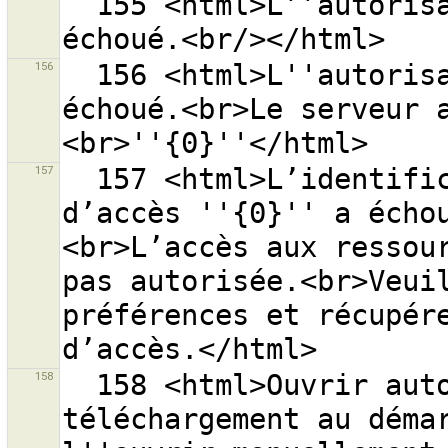
  155 <html>L’’autorisation auprès du serveur OSM a 
156
  156 <html>L''autorisation auprès du serveur OSM a 
échoué.<br>Le serveur 
157
  157 <html>L’identification avec l’autorisation 
d’accès ''{0}'' a écho
<br>L’accès aux ressour
pas autorisée.<br>Veuil
préférences et récupére
158
  158 <html>Ouvrir automatiquement la fenêtre de 
téléchargement au démar