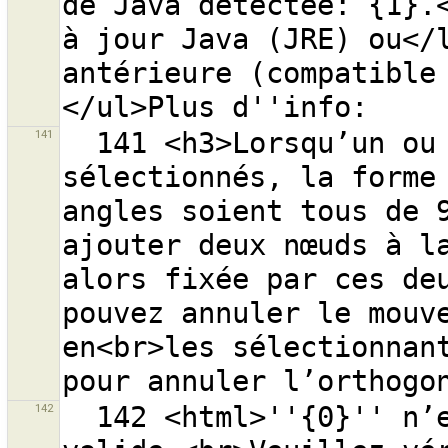
de Java détectée: {1}.<
à jour Java (JRE) ou</l
antérieure (compatible
141
  141 <h3>Lorsqu’un ou plusieurs chemins sont 
sélectionnés, la forme 
angles soient tous de 9
ajouter deux nœuds à la
alors fixée par ces deu
pouvez annuler le mouve
en<br>les sélectionnant
142
  142 <html>''{0}'' n’est pas une adresse web OSM 