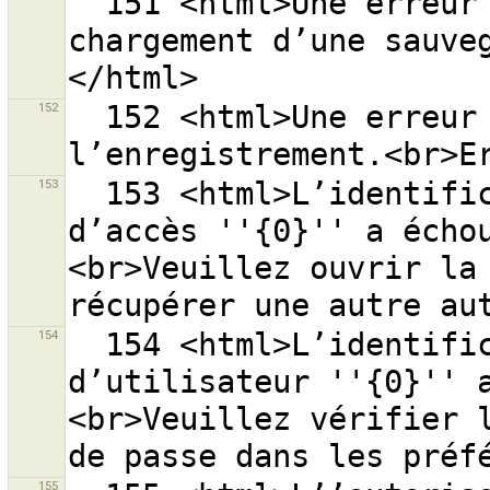
  151 <html>Une erreur est survenue lors du 
chargement d’une sauve
152
  152 <html>Une erreur est survenue lors de 
153
  153 <html>L’identification avec l’autorisation 
d’accès ''{0}'' a écho
<br>Veuillez ouvrir la 
154
  154 <html>L’identification avec le nom 
d’utilisateur ''{0}'' 
<br>Veuillez vérifier l
155