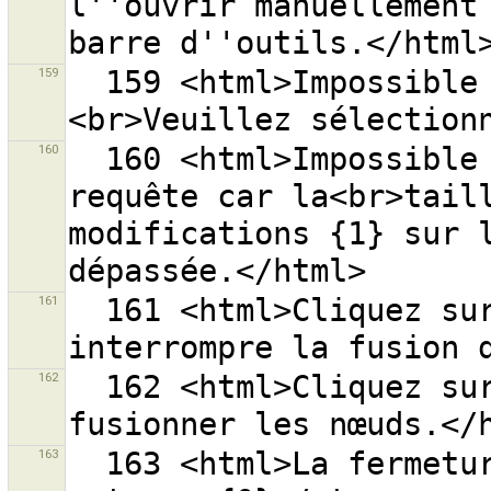
l''ouvrir manuellement 
159
  159 <html>Impossible d’ouvrir le dossier ''{0}''.
160
  160 <html>Impossible d’envoyer {0} objets en une 
requête car la<br>taill
modifications {1} sur l
161
  161 <html>Cliquez sur <strong>{0}</strong> pour 
162
  162 <html>Cliquez sur <strong>{0}</strong> pour 
163
  163 <html>La fermeture du groupe de modifications 