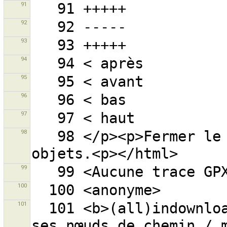
91
92
93
94
95
96
97
98
   98 </p><p>Fermer le filtre pour voir tous les 
99
100
101
  101 <b>(all)indownloadedarea</b> - objets (et tous 
ses nœuds de chemin / m