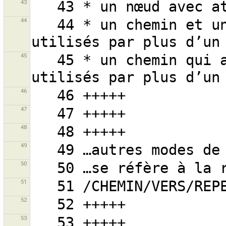
43
44
   44 * un chemin et un ou plusieurs de ses nœuds 
45
   45 * un chemin qui a un ou plusieurs nœuds 
46
47
48
49
50
51
52
53