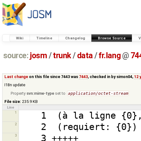
Wiki
Timeline
Changelog
Browse Source
V
source:
josm
/
trunk
/
data
/
fr.lang
@
74
Last change
on this file since 7443 was
7443
, checked in by
simon04
,
12 
I18n update
Property
svn:mime-type
set to
application/octet-stream
File size:
235.9 KB
Line
1
2
3