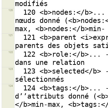
120
  120 <b>nodes:</b>... - objets avec le nombre de 
nœuds donné (<b>nodes:
121
  121 <b>parent <i>expr</i></b> - recherche tous les 
122
  122 <b>role:</b>... - objets avec le rôle donné 
123
  123 <b>selected</b> - recherche tous les objets 
124
  124 <b>tags:</b>... - objets avec le nombre 
d’’attributs donné (<b