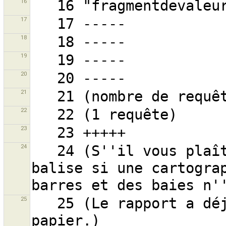
16
17
18
19
20
21
22
23
24
   24 (S''il vous plaît utiliser uniquement cette 
balise si une cartograp
25
   25 (Le rapport a déjà été copié dans votre presse-