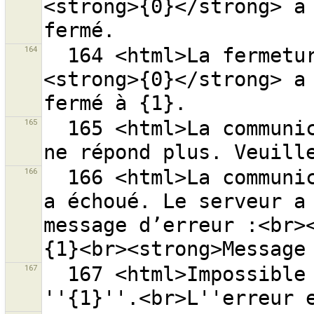
<strong>{0}</strong> a 
164
  164 <html>La fermeture du groupe de modifications 
<strong>{0}</strong> a 
165
  165 <html>La communication avec le serveur ''{0}'' 
166
  166 <html>La communication avec le serveur ''{0}'' 
a échoué. Le serveur a 
message d’erreur :<br><
167
  167 <html>Impossible de charger le calque {0} 