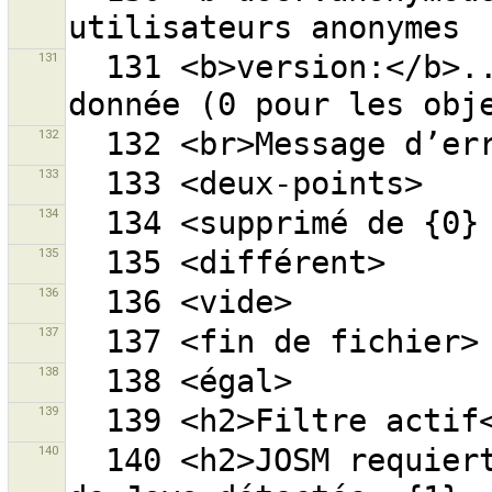
131
  131 <b>version:</b>... - objets avec la version 
132
133
134
135
136
137
138
139
140
  140 <h2>JOSM requiert Java version {0}.</h2>Version 