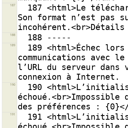
187
  187 <html>Le téléchargement de la donnée a échoué. 
Son format n’est pas su
188
189
  189 <html>Échec lors de l’initialisation des 
communications avec le 
l’URL du serveur dans v
190
  190 <html>L’initialisation des préférences a 
échoué.<br>Impossible d
191
  191 <html>L’initialisation des préférences a 
échoué.<br>Impossible d