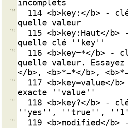
114
  114 <b>key:</b> - clé ''key'' avec n''importe 
115
  115 <b>key:Haut</b> - ''Haut'' dans n''importe 
116
  116 <b>key=*</b> - clé ''key'' avec n''importe 
quelle valeur. Essayez
117
  117 <b>key=value</b> - clé ''key'' avec la valeur 
118
  118 <b>key?</b> - clé ''key'' avec la valeur 
119
  119 <b>modified</b> - recherche tous les objets 