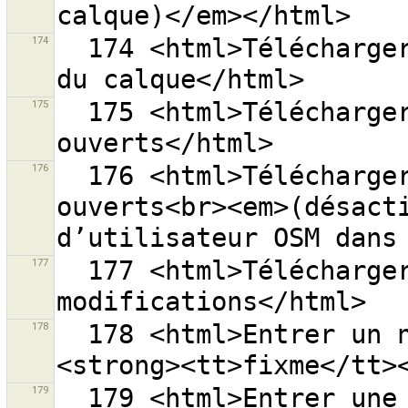
174
  174 <html>Télécharger les groupes de modifications 
175
  175 <html>Télécharger mes groupes de modifications 
176
  176 <html>Télécharger mes groupes de modifications 
ouverts<br><em>(désacti
177
  177 <html>Télécharger les derniers groupes de 
178
  178 <html>Entrer un nom d’attribut, par exemple 
179
  179 <html>Entrer une valeur d’attribut, par exemple 