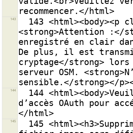
valide.<br>Veuillez vér
143
  143 <html><body><p class="warning-body">
<strong>Attention :</st
enregistré en clair dan
De plus, il est transmi
cryptage</strong> lors 
serveur OSM. <strong>N’
144
  144 <html><body>Veuillez entrer une autorisation 
d’accès OAuth pour acc
145
  145 <html><h3>Supprimer le fichier {0} ?<p>Le 