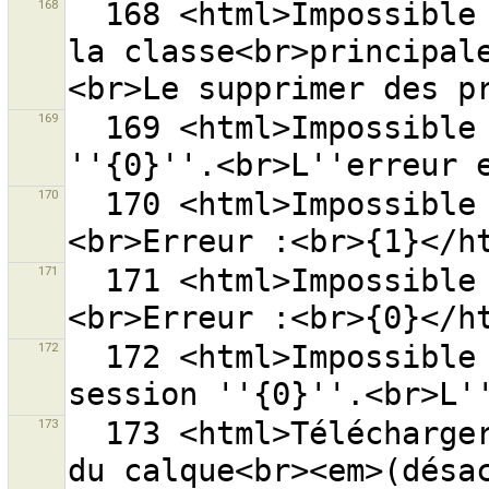
168
  168 <html>Impossible de charger le greffon {0} car 
la classe<br>principal
169
  169 <html>Impossible de charger le fichier session 
170
  170 <html>Impossible de lire le fichier ''{0}''.
171
  171 <html>Impossible de lire les fichiers.
172
  172 <html>Impossible d''enregistrer le fichier 
173
  173 <html>Télécharger les groupes de modifications 
du calque<br><em>(désac