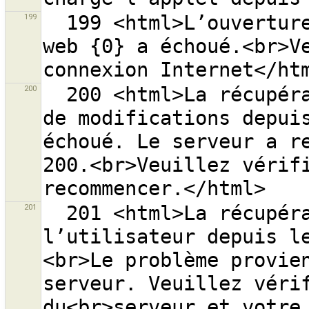
199
  199 <html>L’ouverture de la page d’aide à l’adresse 
web {0} a échoué.<br>Ve
200
  200 <html>La récupération de la liste des groupes 
de modifications depuis
échoué. Le serveur a re
200.<br>Veuillez vérifi
201
  201 <html>La récupération des informations sur 
l’utilisateur depuis l
<br>Le problème provien
serveur. Veuillez vérif