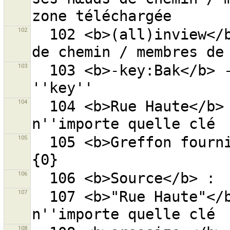
102
  102 <b>(all)inview</b> - objets (et tous ses nœuds 
103
  103 <b>-key:Bak</b> - ''Bak'' absent de la clé 
104
  104 <b>Rue Haute</b> - ''Rue'' et ''Haute'' dans 
105
  105 <b>Greffon fourni par une source externe :</b> 
106
107
  107 <b>"Rue Haute"</b> - ''Rue Haute'' dans 
108