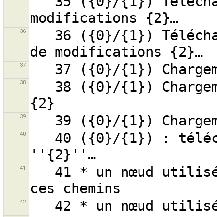
   35 ({0}/{1}) Téléchargement du groupe de 
36
   36 ({0}/{1}) Téléchargement du contenu du groupe 
37
38
   38 ({0}/{1}) Chargement des parents de la relation 
39
40
   40 ({0}/{1}) : téléchargement de la relation 
41
   41 * un nœud utilisé par plus d’un chemin et un de 
42