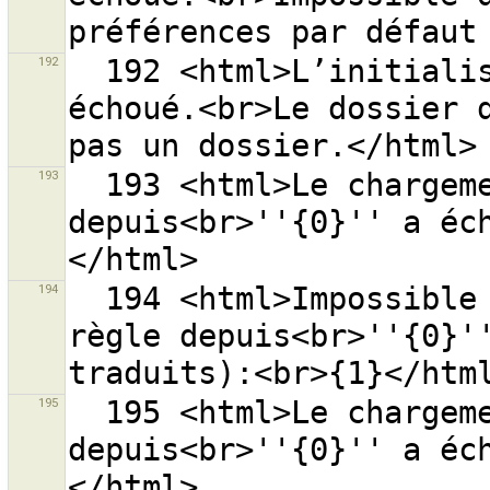
192
  192 <html>L’initialisation des préférences a 
échoué.<br>Le dossier d
193
  193 <html>Le chargement de la liste des sources 
depuis<br>''{0}'' a éc
194
  194 <html>Impossible de charger les sources de 
règle depuis<br>''{0}''
195
  195 <html>Le chargement de la liste 
depuis<br>''{0}'' a éc