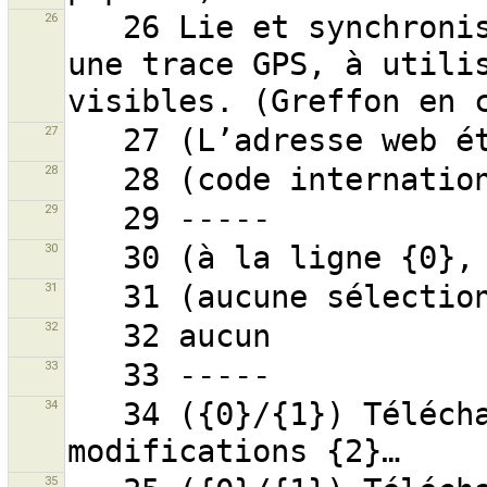
26
   26 Lie et synchronise une vidéo géoréférencée avec 
une trace GPS, à utilis
27
28
29
30
31
32
33
34
   34 ({0}/{1}) Téléchargement du groupe de 
35