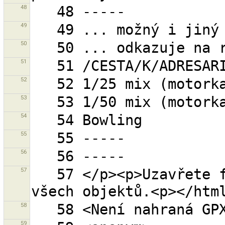
48
49
50
51
52
53
54
55
56
57
   57 </p><p>Uzavřete filtrovací dialog pro zobrazení 
58
59