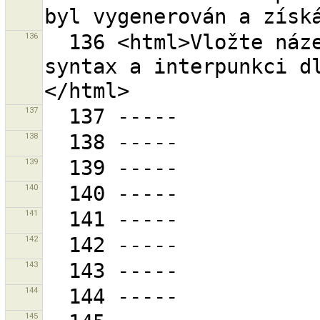
136
  136 <html>Vložte název města nebo obce.<br>Použijte 
syntax a interpunkci d
137
138
139
140
141
142
143
144
145