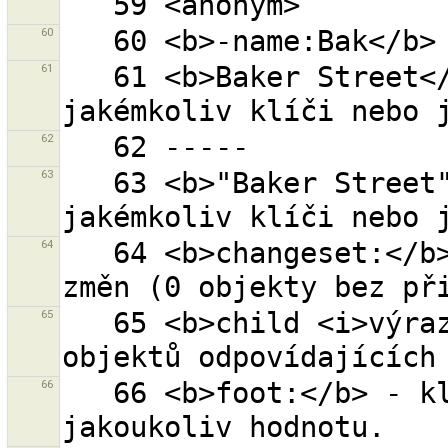
60
61
   61 <b>Baker Street</b> - ''Baker'' a ''Street'' v 
62
63
   63 <b>"Baker Street"</b> - ''Baker Street'' v 
64
   64 <b>changeset:</b>... - objekt s daným id sady 
65
   65 <b>child <i>výraz</i></b> - všechny podobjekty 
66
   66 <b>foot:</b> - klíč 'foot' nastavený na 