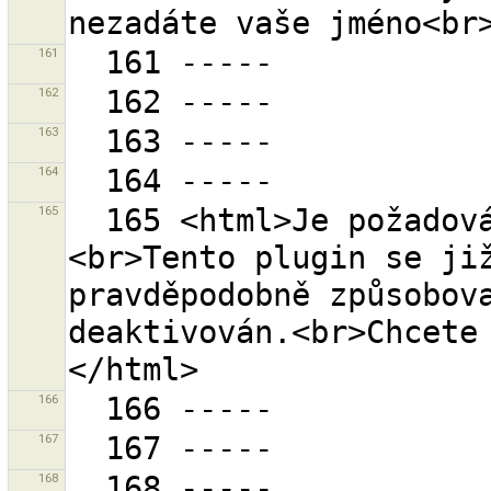
161
162
163
164
165
  165 <html>Je požadováno nahrání pluginu "{0}".
<br>Tento plugin se již
pravděpodobně způsobova
deaktivován.<br>Chcete
166
167
168