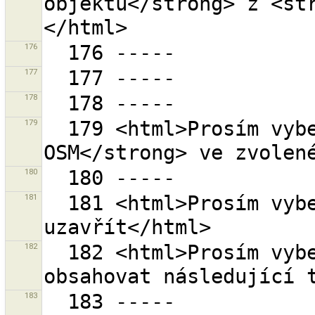
objektů</strong> z <st
176
177
178
179
  179 <html>Prosím vyberte <strong>rozsah dlaždic 
180
181
  181 <html>Prosím vyberte sadu změn kterou chcete 
182
  182 <html>Prosím vyberte, které hodnoty budou 
183