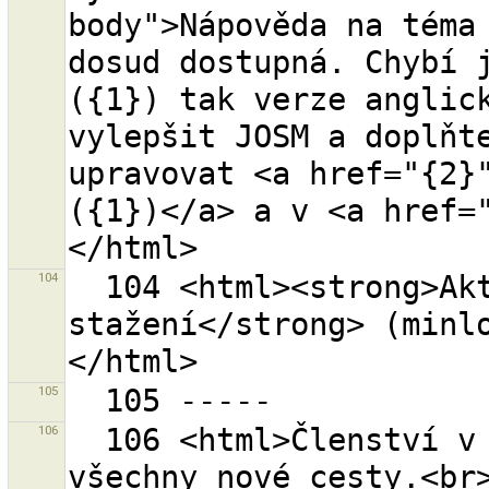
body">Nápověda na téma 
dosud dostupná. Chybí j
({1}) tak verze anglick
vylepšit JOSM a doplňte
upravovat <a href="{2}"
({1})</a> a v <a href=
104
  104 <html><strong>Aktuální oblast ke 
stažení</strong> (minlo
105
106
  106 <html>Členství v relaci bylo zkopírováno na 
všechny nové cesty.<br>