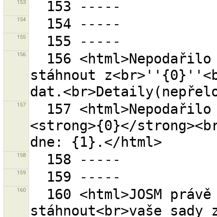
153
154
155
156
  156 <html>Nepodařilo se nahrát data na nebo 
stáhnout z<br>''{0}''<b
157
  157 <html>Nepodařilo se nahrát do sady změn 
<strong>{0}</strong><br
158
159
160
  160 <html>JOSM právě běží v anonymním režimu. Nelze 
stáhnout<br>vaše sady z