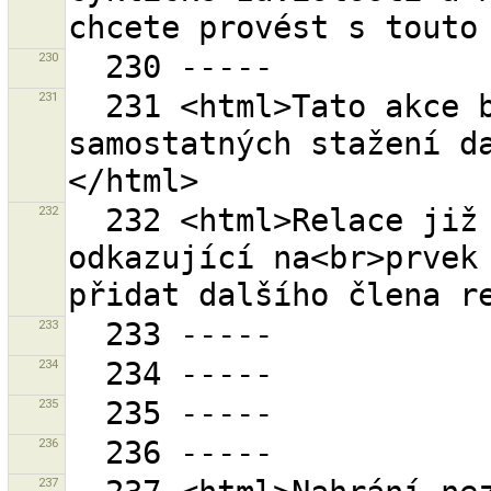
230
231
  231 <html>Tato akce bude potřebovat<br>{0} 
samostatných stažení d
232
  232 <html>Relace již obsahuje minimálně jeden prvek 
odkazující na<br>prvek 
233
234
235
236
237