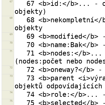
67
   67 <b>id:</b>... - objekt s daným ID (0 pro nové 
68
   68 <b>nekompletní</b> - všechny nekompletní 
69
70
71
   71 <b>nodes:</b>... - objekt s daným počtem uzlů 
72
73
   73 <b>parent <i>výraz</i></b> - všechny rodiče 
74
75