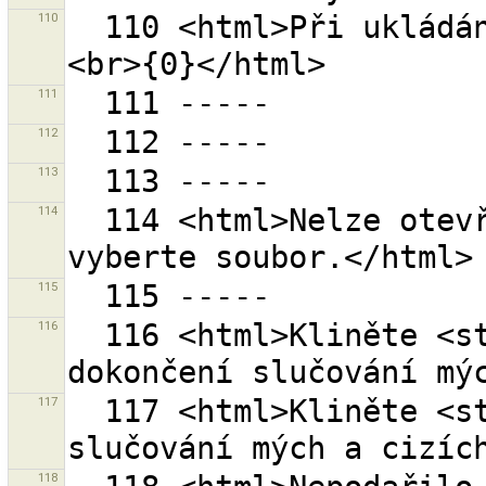
110
  110 <html>Při ukládání došlo k chybě.<br>Chyba: 
111
112
113
114
  114 <html>Nelze otevřít adresář ''{0}''.<br>Prosím 
115
116
  116 <html>Kliněte <strong>{0}</strong> pro 
117
  117 <html>Kliněte <strong>{0}</strong> pro zahájení 
118