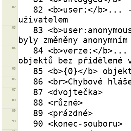
82
   82 <b>user:</b>... - všechny objekty změněné 
83
   83 <b>user:anonymous</b> - všechny objekty, které 
84
   84 <b>verze:</b>... - objekt s danou verzí (0 
85
86
87
88
89
90