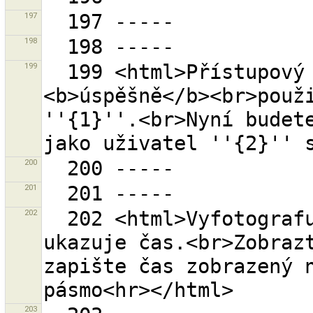
197
198
199
  199 <html>Přístupový token ''{0}'' byl 
<b>úspěšně</b><br>použi
''{1}''.<br>Nyní budete
200
201
202
  202 <html>Vyfotografujte váš GPS přijímač když 
ukazuje čas.<br>Zobrazt
zapište čas zobrazený n
203