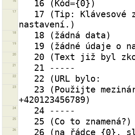
16
17
   17 (Tip: Klávesové zkratky lze změnit v 
18
19
20
21
22
23
   23 (Použijte mezinárodní zápis, např. 
24
25
26