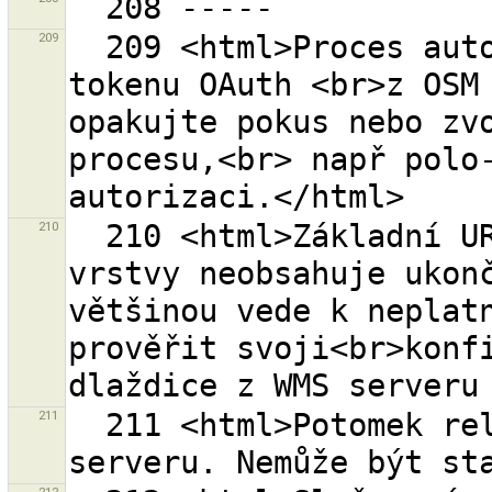
209
  209 <html>Proces automatického získaní přístupového 
tokenu OAuth <br>z OSM 
opakujte pokus nebo zvo
procesu,<br> např polo-
210
  210 <html>Základní URL<br>''{0}''<br>této WMS 
vrstvy neobsahuje ukonč
většinou vede k neplatn
prověřit svoji<br>konfi
211
  211 <html>Potomek relace<br>{0}<br>byl smazán na 