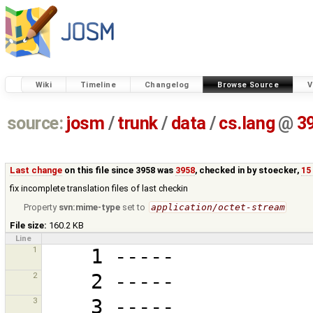
Wiki
Timeline
Changelog
Browse Source
V
source:
josm
/
trunk
/
data
/
cs.lang
@
3
Last change
on this file since 3958 was
3958
, checked in by
stoecker
,
15
fix incomplete translation files of last checkin
Property
svn:mime-type
set to
application/octet-stream
File size:
160.2 KB
Line
1
2
3