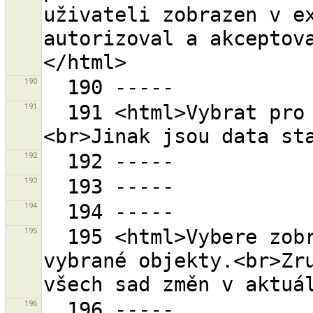
uživateli zobrazen v ex
autorizoval a akceptov
190
191
  191 <html>Vybrat pro stažení dat do nové vrstvy.
192
193
194
195
  195 <html>Vybere zobrazení sad změn pouze pro 
vybrané objekty.<br>Zru
196