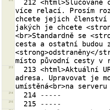
212
  212 <html>Slučované cesty jsou členy jedné nebo 
více relací. Prosím roz
chcete jejich členství 
jakých je chcete <stro
<br>Standardně se <stro
cesta a ostatní budou z
<strong>odstraněny</str
213
  213 <html>Aktuální URL <tt>{0}</tt><br>je externí 
adresa. Upravovat je mo
214
215