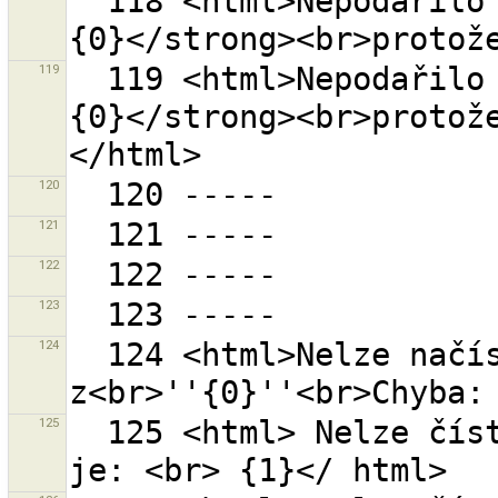
  118 <html>Nepodařilo se uzavřít sadu změn <strong>
119
  119 <html>Nepodařilo se uzavřít sadu změn <strong>
{0}</strong><br>protož
120
121
122
123
124
  124 <html>Nelze načíst záložky 
125
  125 <html> Nelze číst soubor ''{0}''.< br> Chyba 