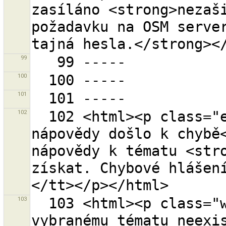
zasíláno <strong>nezaši
požadavku na OSM server
99
100
101
102
  102 <html><p class="error-header">Při získávání 
nápovědy došlo k chybě<
nápovědy k tématu <stro
získat. Chybové hlášen
103
  103 <html><p class="warning-header">Nápověda k 
vybranému tématu neexi