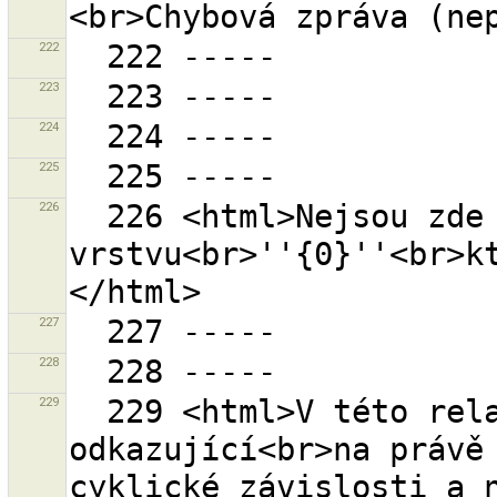
222
223
224
225
226
  226 <html>Nejsou zde žádné vrstvy pro zdrojovou 
vrstvu<br>''{0}''<br>k
227
228
229
  229 <html>V této relaci je minimálně jeden prvek 
odkazující<br>na právě 
cyklické závislosti a n