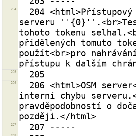
204
  204 <html>Přístupový token ''{1}'' známý OSM 
serveru ''{0}''.<br>Tes
tohoto tokenu selhal.<b
přidělených tomuto toke
použít<br>pro nahrávání
205
206
  206 <html>OSM server<br>''{0}''<br>reportoval 
interní chybu serveru.<
pravděpodobností o doča
207
208