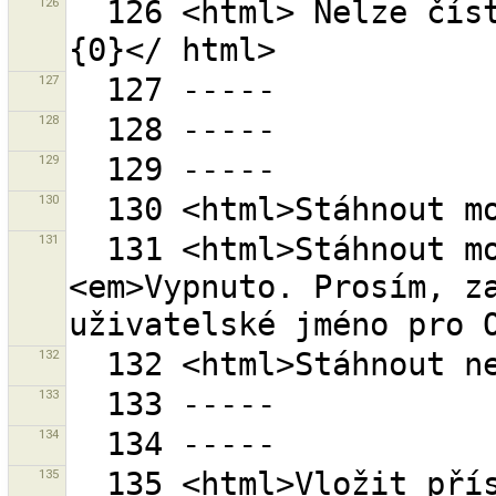
126
  126 <html> Nelze číst soubory.< br>Chyba je: <br> 
127
128
129
130
131
  131 <html>Stáhnout moje otevřené sady změn<br>
<em>Vypnuto. Prosím, za
132
133
134
135
  135 <html>Vložit přístupový token manuálně pokud 