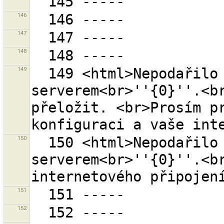
146
147
148
149
  149 <html>Nepodařilo se navázat komunikaci se 
serverem<br>''{0}''.<br
přeložit. <br>Prosím pr
150
  150 <html>Nepodařilo se navázat komunikaci se 
serverem<br>''{0}''.<br
151
152