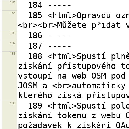
184
185
  185 <html>Opravdu označit tuto chybu ''vyřešeno''?
186
187
188
  188 <html>Spustí plně automatickou proceduru k 
získání přístupového to
vstoupí na web OSM pod 
JOSM a <br>automaticky 
189
  189 <html>Spustí polo-automatickou proceduru k 
získání tokenu z webu O
požadavek k získání OAu