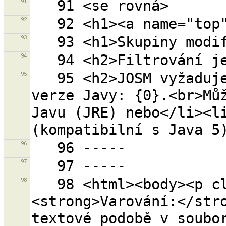
91
92
93
94
95
   95 <h2>JOSM vyžaduje Javu verze 6.</h2>Detekovaná 
verze Javy: {0}.<br>Můž
Javu (JRE) nebo</li><li
96
97
98
   98 <html><body><p class="warning-body">
<strong>Varování:</stro
textové podobě v soubor