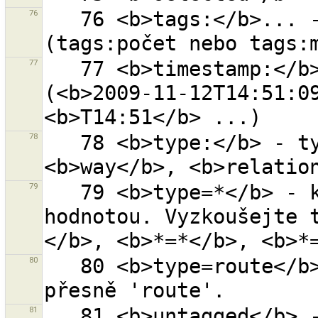
76
   76 <b>tags:</b>... - objekt s daným počtem tagů 
77
   77 <b>timestamp:</b>... -  objekty s tímto časem 
(<b>2009-11-12T14:51:09
78
   78 <b>type:</b> - typ objektu (<b>node</b>, 
79
   79 <b>type=*</b> - klíč ''type'' s libovolnou 
hodnotou. Vyzkoušejte 
80
   80 <b>type=route</b> - klíč ''type'' s hodnotou 
81