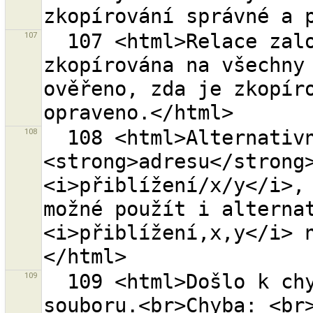
107
  107 <html>Relace založená na rolích byla 
zkopírována na všechny 
ověřeno, zda je zkopíro
108
  108 <html>Alternativně můžete zadat 
<strong>adresu</strong>
<i>přiblížení/x/y</i>, 
možné použít i alternat
<i>přiblížení,x,y</i> 
109
  109 <html>Došlo k chybě při obnovování zálohy 