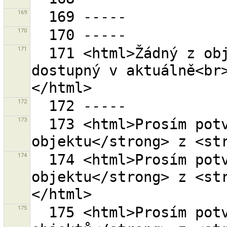
169
170
171
  171 <html>Žádný z objektů sady změn {0} není 
dostupný v aktuálně<br
172
173
  173 <html>Prosím potvrďte odstranění <strong>1 
174
  174 <html>Prosím potvrďte odstranění <strong>1 
objektu</strong> z <st
175
  175 <html>Prosím potvrďte odstranění <strong>{0} 