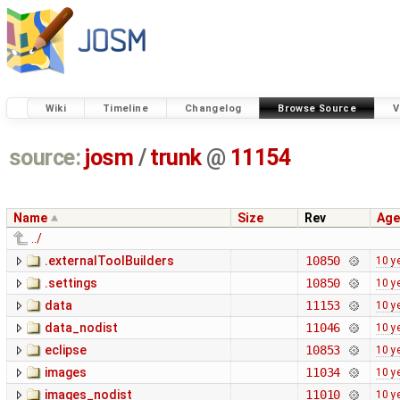
Wiki
Timeline
Changelog
Browse Source
V
source:
josm
/
trunk
@
11154
Name
Size
Rev
Age
../
.externalToolBuilders
10850
10 y
.settings
10850
10 y
data
11153
10 y
data_nodist
11046
10 y
eclipse
10853
10 y
images
11034
10 y
images_nodist
11010
10 y