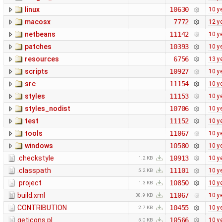
linux
10630
10 y
macosx
7772
12 y
netbeans
11142
10 y
patches
10393
10 y
resources
6756
13 y
scripts
10927
10 y
src
11154
10 y
styles
11153
10 y
styles_nodist
10706
10 y
test
11152
10 y
tools
11067
10 y
windows
10580
10 y
.checkstyle
10913
10 y
1.2 KB
.classpath
11101
10 y
5.2 KB
.project
10850
10 y
1.3 KB
build.xml
11067
10 y
38.9 KB
CONTRIBUTION
10455
10 y
2.7 KB
geticons.pl
10566
10 y
5.0 KB