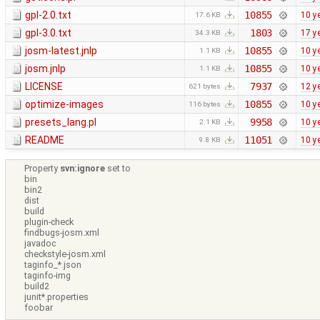
gpl-2.0.txt
10855
10 y
17.6 KB
gpl-3.0.txt
1803
17 y
34.3 KB
josm-latest.jnlp
10855
10 y
1.1 KB
josm.jnlp
10855
10 y
1.1 KB
LICENSE
7937
12 y
621 bytes
optimize-images
10855
10 y
116 bytes
presets_lang.pl
9958
10 y
2.1 KB
README
11051
10 y
9.8 KB
Property
svn:ignore
set to
bin
bin2
dist
build
plugin-check
findbugs-josm.xml
javadoc
checkstyle-josm.xml
taginfo_*.json
taginfo-img
build2
junit*.properties
foobar