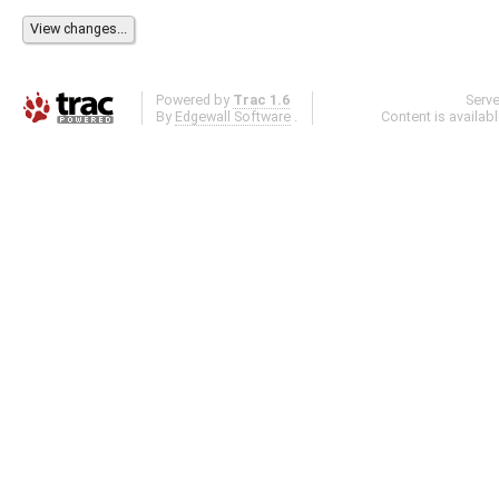
Powered by
Trac 1.6
Serv
By
Edgewall Software
.
Content is availab