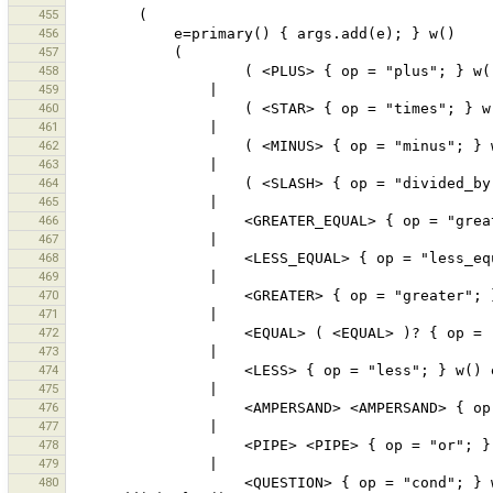
455
456
457
458
459
460
461
462
463
464
465
466
467
468
469
470
471
472
473
474
475
476
477
478
479
480
                    <QUESTION> { op = "cond"; } w() e=primary() { args.add(e); } w() <COLON> w() e=primary() { 