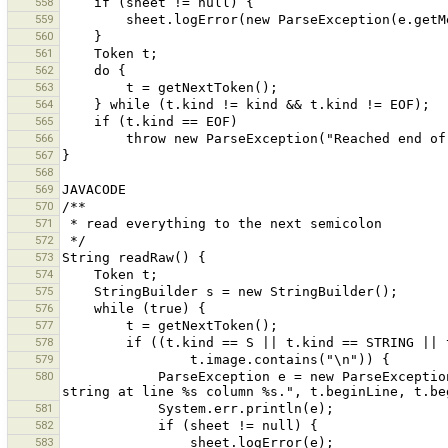
558
559
560
561
562
563
564
565
566
567
568
569
570
571
572
573
574
575
576
577
578
579
580
            ParseException e = new ParseException(String.format("Warning: end of line while reading an unquoted 
581
582
583