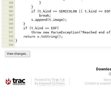
584
585
586
587
588
589
590
591
592
593
594
Downloa
O
Powered by
Trac 1.6
Serv
By
Edgewall Software
.
Content is availab