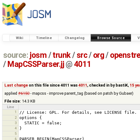
Wiki
Timeline
Changelog
Browse Source
V
source:
josm
/
trunk
/
src
/
org
/
openstr
/
MapCSSParser.jj
@
4011
Last change
on this file since 4011 was
4011
, checked in by
bastiK
,
15 ye
applied
#6150
- mapcss - improve parent_tag (based on patch by Gubaer)
File size:
14.3 KB
Line
1
2
3
4
5
6