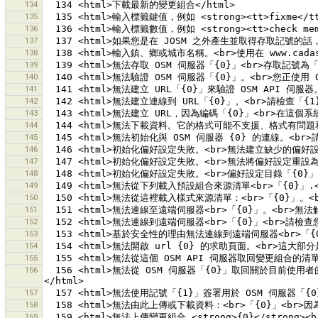
134
135
136
137
138
139
140
141
142
143
144
145
146
147
148
149
150
151
152
153
154
155
156
  156 <html>無法從 OSM 伺服器「{0}」取回關於目前使用者的資訊。<br>這可能是測試的存取記號造成的問題，但<br>也可能是否應伺服器組態的問題。請小心檢查伺服器<br>URL 和您的網際網路連線。
157
158
159