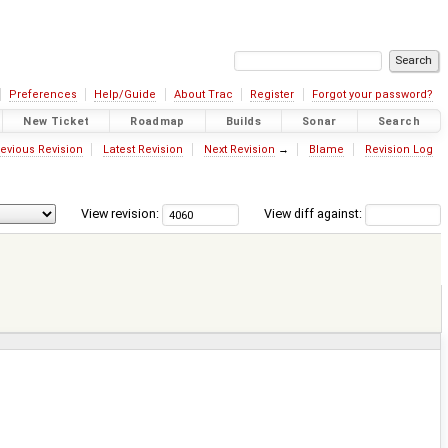
Preferences
Help/Guide
About Trac
Register
Forgot your password?
New Ticket
Roadmap
Builds
Sonar
Search
evious Revision
Latest Revision
Next Revision
→
Blame
Revision Log
View revision:
View diff against: