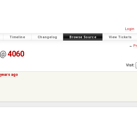
Login
Timeline
Changelog
Browse Source
View Tickets
←
Pr
@
4060
Visit:
 years ago