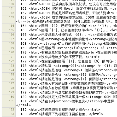
160
161
162
163
  163 <html>JOSM 成功的取回要求記號。JOSM 現在會在外部瀏覽器中開啟驗證網頁。請以您的 OSM 使用者名稱和密碼登入並按照指示授權給要求記號。接著切換回這個對話盒並點選 <strong>{0}</strong>
164
165
166
167
168
169
170
171
172
173
174
175
176
177
178
179
180
181
  181 <html>請在下列<strong>標準查詢</strong>中選擇一項。如果您只想下載由自己建立的變更組合，請選擇<strong>只下載我的變更組合</strong>。<br>注意 JOSM 最多只能下載 100 個變更組合。
182
183