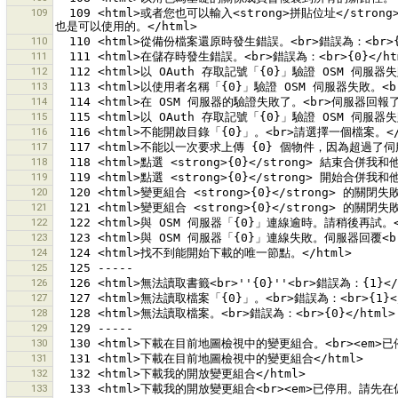
109
  109 <html>或者您也可以輸入<strong>拼貼位址</strong>指定單一拼貼，格式為 <i>zoomlevel/x/y</i>，例如 <i>15/256/223</i>。拼貼位址的格式如 <i>zoom,x,y</i> 或 <i>zoom;x;y</i> 
110
111
112
113
114
115
116
117
118
119
120
121
122
123
124
125
126
127
128
129
130
131
132
133