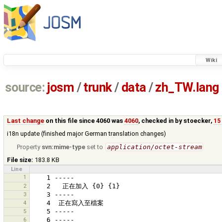
Wiki
source:
josm
/
trunk
/
data
/
zh_TW.lang
Last change
on this file since 4060 was
4060
, checked in by
stoecker
,
15
i18n update (finished major German translation changes)
Property
svn:mime-type
set to
application/octet-stream
File size:
183.8 KB
Line
1
2
3
4
5
6