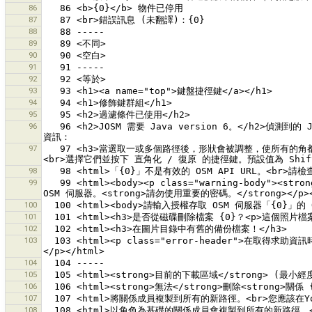
86
87
88
89
90
91
92
93
94
95
96
   96 <h2>JOSM 需要 Java version 6。</h2>偵測到的 Java 版本：{0}。<br>您可以 <ul><li>更新您的 Java (JRE) 或是</li><li>使用較舊的 (Java 5 相容的)  JOSM 版本。</li></ul>更多
97
   97 <h3>當選取一或多個路徑後，形狀會被調整，使所有的角都是 90 或 180 度。</h3>您可以在選擇區域中加入兩個節點。這樣子它的方向就會被這兩個參考節點所修正。（之後，您可以復原某些節點的移動：
98
99
   99 <html><body><p class="warning-body"><strong>警告：</strong>密碼是以純文字儲存在 JOSM 偏好設定檔案中。此外，它每次都是以<strong>未加密</strong>的方式隨著每個要求傳送到 
100
101
102
103
  103 <html><p class="error-header">在取得求助資訊時發生錯誤</p><p class="error-body">無法載入求助主題 <strong>{0}</strong> 的內容。錯誤訊息為 (未經翻譯)：<br><tt>{1}</tt>
104
105
106
107
108