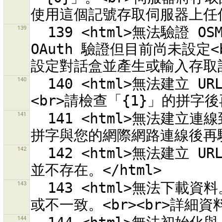
139
  139 <html>無法驗證 OSM 伺服器「{0}」。<br>您正使用 
OAuth 驗證但目前尚未設定<
140
  140 <html>無法建立 URL「{0}」來驗證 OSM API 伺服器。
141
  141 <html>無法建立連線到 URL「{0}」。<br>請檢查「{1}」的
142
  142 <html>無法建立 URL，因為編碼「{0}」<br>在這個系統中
143
  143 <html>無法下載資料。它的格式可能不支援、格式有問題和/
144