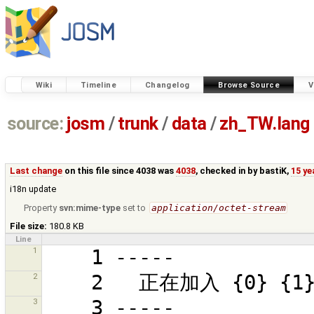
Wiki
Timeline
Changelog
Browse Source
V
source:
josm
/
trunk
/
data
/
zh_TW.lang
Last change
on this file since 4038 was
4038
, checked in by
bastiK
,
15 ye
i18n update
Property
svn:mime-type
set to
application/octet-stream
File size:
180.8 KB
Line
1
2
3