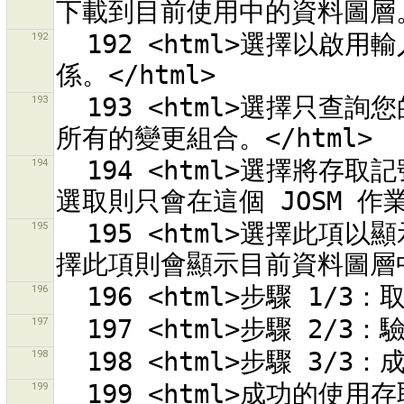
192
  192 <html>選擇以啟用輸入一個標籤可套用到<br>所有修改的關
193
  193 <html>選擇只查詢您的變更組合。<br>不選擇這項就會查詢
194
  194 <html>選擇將存取記號儲存到 JOSM 偏好設定中。<br>取消
195
  195 <html>選擇此項以顯示目前選取物件的變更組合。<br>不選
196
197
198
199
  199 <html>成功的使用存取記號「{0}」存取<br>OSM 伺服器