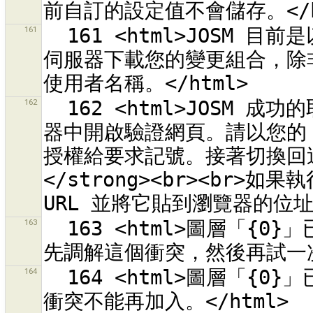
161
  161 <html>JOSM 目前是以匿名使用者執行。它無法從<br> OSM 
伺服器下載您的變更組合，除非在 
162
  162 <html>JOSM 成功的取回要求記號。JOSM 現在會在外部瀏覽
器中開啟驗證網頁。請以您的 
授權給要求記號。接著切換回這個
</strong><br><br
163
  163 <html>圖層「{0}」已經有衝突於物件<br>「{1}」。<br>請
164
  164 <html>圖層「{0}」已有衝突於物件<br>「{1}」。<br>這個