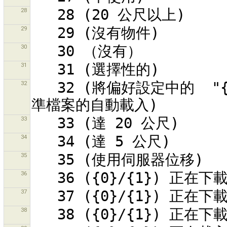
28
29
30
31
32
   32 (將偏好設定中的  "{0}"  設定為 yes/no/ask\n以控制校
33
34
35
36
37
38