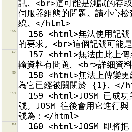
訊。<br>這可能是測試的存
伺服器組態的問題。請小心檢查
156
  156 <html>無法使用記號「{1}」簽署用於 OSM 伺服器「{0}」
157
  157 <html>無法由此上傳或下載資料：<br>「{0}」<br>因為傳
158
  158 <html>無法上傳變更組合 <strong>{0}</strong><br>因
159
  159 <html>JOSM 已成功的取回存取記號。您現在可以套用這個記
號。JOSM 往後會用它進行與 
160
  160 <html>JOSM 即將把 OAuth 設定值重設為預設值。<br>目