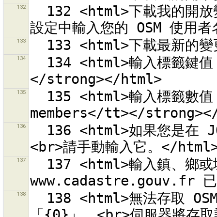
132
  132 <html>下載我的開放變更組合<br><em>已停用。請先在偏好
133
134
  134 <html>輸入標籤鍵值，例如 <strong><tt>fixme</tt>
135
  135 <html>輸入標籤數值，例如 <strong><tt>check 
136
  136 <html>如果您是在 JOSM 之外產生並取得存取記號的話，
137
  137 <html>輸入鎮、鄉或城市名稱。<br>使用在 
138
  138 <html>無法存取 OSM 伺服器「{0}」<br>存取記號為
「{0}」。<br>伺服器將存