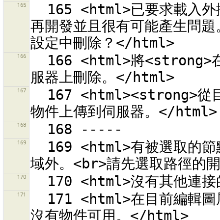
165
  165 <html>已要求載入外掛程式「{0}」。<br>這個外掛程式已不
再開發並且很有可能產生問題。
166
  166 <html>將<strong>在本地刪除的物件</strong>標記為在伺
167
  167 <html><strong>從目前的選擇區域</strong>標記修改過的
168
169
  169 <html>有被選取的節點或路徑的結束點<br>在目前的下載區
170
171
  171 <html>在目前編輯圖層「{1}」變更組合 {0} 的內容<br>中