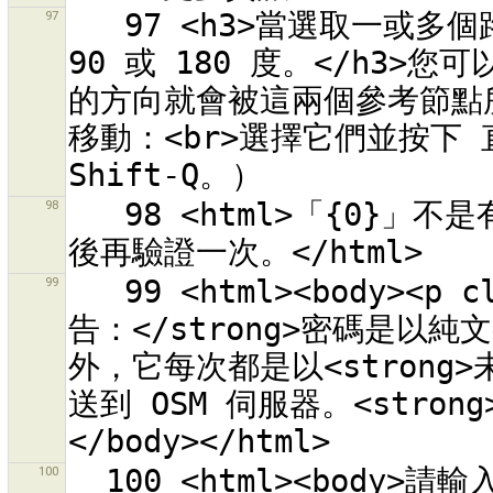
97
   97 <h3>當選取一或多個路徑後，形狀會被調整，使所有的角都是 
90 或 180 度。</h3
的方向就會被這兩個參考節點
移動：<br>選擇它們並按下 
98
   98 <html>「{0}」不是有效的 OSM API URL。<br>請檢查拼字
99
   99 <html><body><p class="warning-body"><strong>警
告：</strong>密碼是以純
外，它每次都是以<strong>
送到 OSM 伺服器。<stron
100
  100 <html><body>請輸入授權存取 OSM 伺服器「{0}」的 