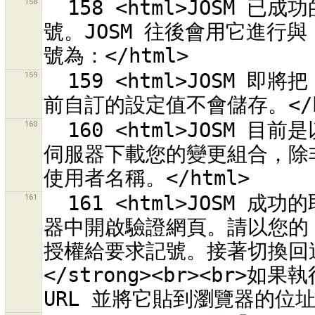
158
  158 <html>JOSM 已成功的取回存取記號。您現在可以套用這個記
號。JOSM 往後會用它進行與 
159
  159 <html>JOSM 即將把 OAuth 設定值重設為預設值。<br>目
160
  160 <html>JOSM 目前是以匿名使用者執行。它無法從<br> OSM 
伺服器下載您的變更組合，除非在 
161
  161 <html>JOSM 成功的取回要求記號。JOSM 現在會在外部瀏覽
器中開啟驗證網頁。請以您的 
授權給要求記號。接著切換回這個
</strong><br><br