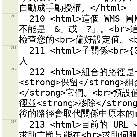
210
  210 <html>這個 WMS 圖層的基礎 URL<br>「{0}」<br>的結尾
不能是「&」或「?」。<br>
211
  211 <html>子關係<br>{0}<br>已在伺服器中刪除。它已無法載
212
  212 <html>組合的路徑是一或多個關係的成員。請決定您要
<strong>保留</stron
</strong>它們。<br>預設
徑並<strong>移除</st
213
  213 <html>目前的 URL <tt>{0}</tt><br>是外部 URL。編輯