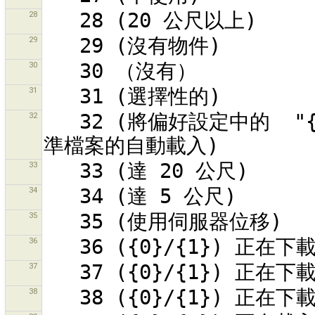
28
29
30
31
32
   32 (將偏好設定中的  "{0}"  設定為 yes/no/ask\n以控制校
33
34
35
36
37
38