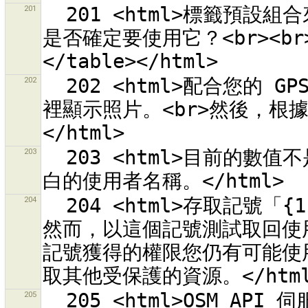
201
  201 <html>標籤預設組合來源 {0} 可以載入但是它包含錯誤。您
是否確定要使用它？<br><br><
202
  202 <html>配合您的 GPS 接收器拍照，它會顯示時刻。<br>在這
裡顯示照片。<br>然後，根
203
  203 <html>目前的數值不是有效的使用者名稱。<br>請輸入非空
204
  204 <html>存取記號「{1}」是用於 OSM 伺服器「{0}」。<br>
然而，以這個記號測試取回使用
記號獲得的權限您仍有可能使用它
205
  205 <html>OSM API 伺服器「{0}」並未傳回有效的回應。<br>