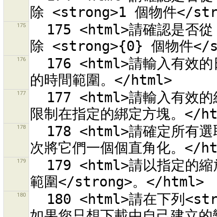
175
  175 <html>請確認是否從 <strong>{1} 個關係</strong>中移
176
  176 <html>請輸入有效的日期/時刻數值來將查詢限制<br>在指定
177
  177 <html>請輸入有效的經度 /緯度數值來將變更組合查詢<br>
178
  178 <html>請確定所有選取的路徑都朝著類似的方向<br>或是分
179
  179 <html>請以指定的縮放等級選擇一個<strong> OSM 拼貼的
180
  180 <html>請在下列<strong>標準查詢</strong>中選擇一項。
如果您只想下載由自己建立的變