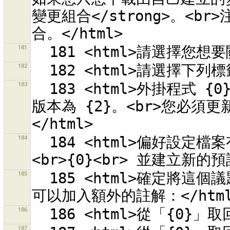
變更組合</strong>。<br
181
182
183
  183 <html>外掛程式 {0} 需要 JOSM 版本 {1}。目前的 JOSM 
版本為 {2}。<br>您必須更
184
  184 <html>偏好設定檔案有錯誤。<br>將舊的設定製作備份為 
185
  185 <html>確定將這個議題標記為「已解決」？<br><br>您也許
186
187