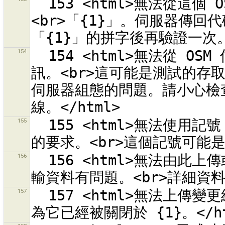
  153 <html>無法從這個 OSM API 伺服器取回變更組合的清單：
<br>「{1}」。伺服器傳回代碼
154
  154 <html>無法從 OSM 伺服器「{0}」取回關於目前使用者的資
訊。<br>這可能是測試的存
伺服器組態的問題。請小心檢查
155
  155 <html>無法使用記號「{1}」簽署用於 OSM 伺服器「{0}」
156
  156 <html>無法由此上傳或下載資料：<br>「{0}」<br>因為傳
157
  157 <html>無法上傳變更組合 <strong>{0}</strong><br>因