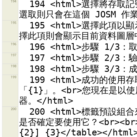
194
  194 <html>選擇將存取記號儲存到 JOSM 偏好設定中。<br>取消
195
  195 <html>選擇此項以顯示目前選取物件的變更組合。<br>不選
196
197
198
199
  199 <html>成功的使用存取記號「{0}」存取<br>OSM 伺服器
「{1}」。<br>您現在是以使
200
  200 <html>標籤預設組合來源 {0} 可以載入但是它包含錯誤。您
是否確定要使用它？<br><br><