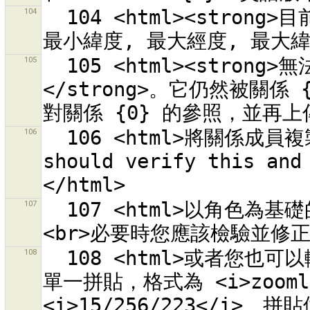
104
  104 <html><strong>目前的下載區域</strong> (最小經度, 
105
  105 <html><strong>無法</strong>刪除<strong>關係 {0}
</strong>。它仍然被關係 
106
  106 <html>將關係成員複製到所有的新路徑。<br>您應該在You 
should verify this and
107
  107 <html>以角色為基礎的關係成員會複製到所有的新路徑。
108
  108 <html>或者您也可以輸入<strong>拼貼位址</strong>指定
單一拼貼，格式為 <i>zoomle
<i>15/256/223</i>。拼貼