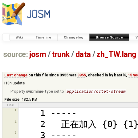
Wiki
Timeline
Changelog
Browse Source
V
source:
josm
/
trunk
/
data
/
zh_TW.lang
Last change
on this file since 3955 was
3955
, checked in by
bastiK
,
15 ye
i18n update
Property
svn:mime-type
set to
application/octet-stream
File size:
182.5 KB
Line
1
2
3