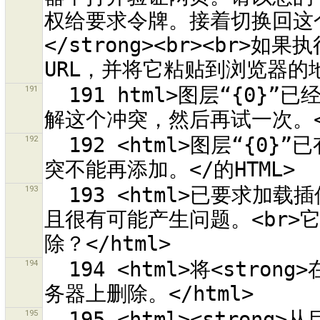
权给要求令牌。接着切换回这个对
</strong><br><br
191
  191 html>图层“{0}”已经有冲突于对象<br>“{1}”。<br>请先调
192
  192 <html>图层“{0}”已有冲突于对象<br>“{1}”。<br>这个冲
193
  193 <html>已要求加载插件“{0}”。<br>这个插件已不再开发，并
且很有可能产生问题。<br>
194
  194 <html>将<strong>在本地删除的对象</strong>标记为在服
195
  195 <html><strong>从目前的选择范围</strong>标记修改过的