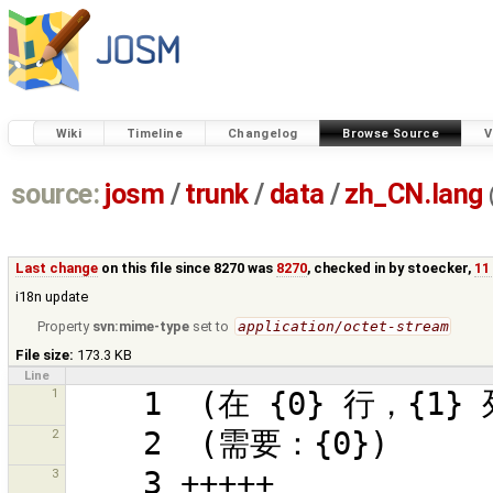
Wiki
Timeline
Changelog
Browse Source
V
source:
josm
/
trunk
/
data
/
zh_CN.lang
Last change
on this file since 8270 was
8270
, checked in by
stoecker
,
11
i18n update
Property
svn:mime-type
set to
application/octet-stream
File size:
173.3 KB
Line
1
2
3