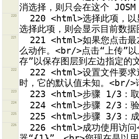
220
  220 <html>选择此项，以显示目前选定对象的修改集合。<br>不
221
  221 <html>如果您点击最左边的按钮，将会选择在这一图层执行什
么动作。<br/>点击“上传”以
222
  222 <html>设置文件要求追加首选项到<b>{0}</b>，<br/>但此
223
224
225
226
  226 <html>成功使用访问令牌“{0}”访问<br>OSM 服务
器“{1}”。<br>您现在是以用户